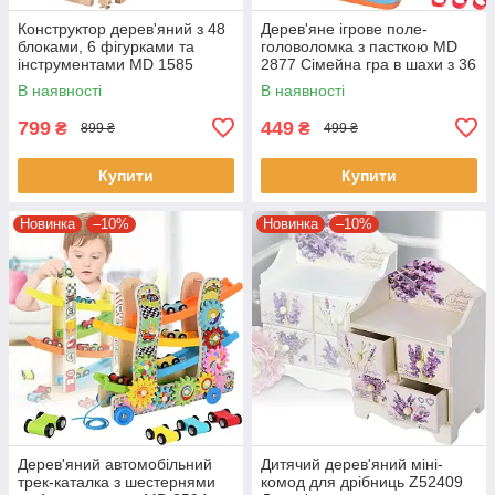
Конструктор дерев'яний з 48
Дерев'яне ігрове поле-
блоками, 6 фігурками та
головоломка з пасткою MD
інструментами MD 1585
2877 Сімейна гра в шахи з 36
Вежа з блоків
шт кольорових кілець
В наявності
В наявності
799
449
₴
₴
899 ₴
499 ₴
Купити
Купити
Новинка
–10%
Новинка
–10%
Дерев'яний автомобільний
Дитячий дерев'яний міні-
трек-каталка з шестернями
комод для дрібниць Z52409