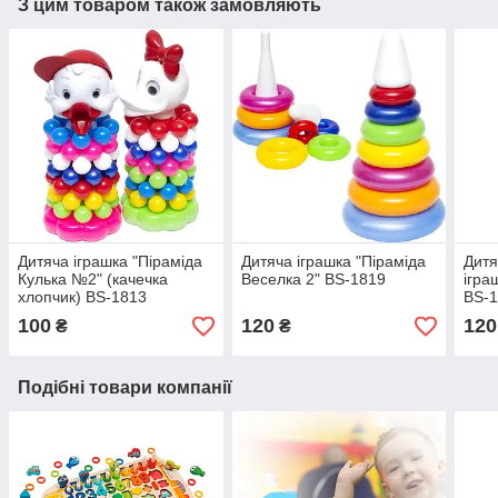
З цим товаром також замовляють
Дитяча іграшка "Піраміда
Дитяча іграшка "Піраміда
Дитя
Кулька №2" (качечка
Веселка 2" BS-1819
ігра
хлопчик) BS-1813
BS-
100
120
120
₴
₴
Подібні товари компанії