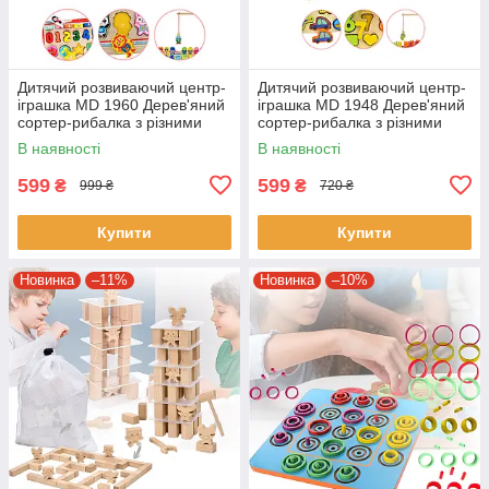
Дитячий розвиваючий центр-
Дитячий розвиваючий центр-
іграшка MD 1960 Дерев'яний
іграшка MD 1948 Дерев'яний
сортер-рибалка з різними
сортер-рибалка з різними
фігурками
фігурками
В наявності
В наявності
599
599
₴
₴
999 ₴
720 ₴
Купити
Купити
Новинка
–11%
Новинка
–10%