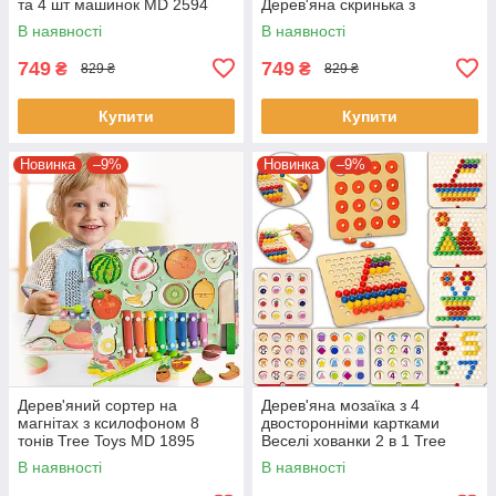
та 4 шт машинок MD 2594
Дерев'яна скринька з
Кольорова
висувними ящиками
В наявності
В наявності
749
749
₴
₴
829 ₴
829 ₴
Купити
Купити
Новинка
–9%
Новинка
–9%
Дерев'яний сортер на
Дерев'яна мозаїка з 4
магнітах з ксилофоном 8
двосторонніми картками
тонів Tree Toys MD 1895
Веселі хованки 2 в 1 Tree
Монтессорі 3 в 1 Дерев'яна
Toys MD 2467
В наявності
В наявності
дошка, 3D паз