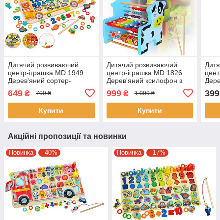
Дитячий розвиваючий
Дитячий розвиваючий
Дитя
центр-іграшка MD 1949
центр-іграшка MD 1826
цент
Дерев'яний сортер-
Дерев'яний ксилофон з
Дере
рибалка з різними
рахунками та кубиками
риба
649
999
399
₴
₴
709 ₴
1 099 ₴
фігурками
фігу
Купити
Купити
Акційні пропозиції та новинки
Новинка
–40%
Новинка
–17%