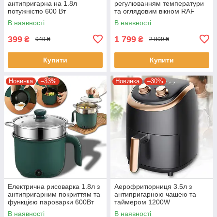
антипригарна на 1.8л
регулюванням температури
потужністю 600 Вт
та оглядовим вікном RAF
R.5332 1500W
В наявності
В наявності
399
1 799
₴
₴
949 ₴
2 899 ₴
Купити
Купити
Новинка
–33%
Новинка
–30%
Електрична рисоварка 1.8л з
Аерофритюрниця 3.5л з
антипригарним покриттям та
антипригарною чашею та
функцією пароварки 600Вт
таймером 1200W
В наявності
В наявності