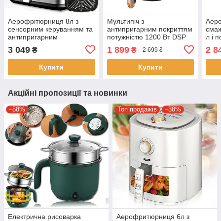
Аерофрітюрниця 8л з
Мультипіч з
Аер
сенсорним керуванням та
антипригарним покриттям
смаж
антипригарним
потужністю 1200 Вт DSP
л і 
кошиком RAF
KB 2078 Аерогриль
Frye
3 049
1 899
2 8
₴
₴
2 699 ₴
R.5263 2000W
Аерофритниця на 4 л
Аер
дом
Купити
Купити
Акційні пропозиції та новинки
–58%
Топ продажів
–38%
Електрична рисоварка
Аерофритюрниця 6л з