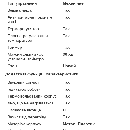
Тип управління
Механічне
Знімна чаша
Так
Антипригарне покриття
Так
чаші
Терморегулятор
Так
Плавне регулювання
Так
температури
Таймер
Так
Максимальний час
30 хв
установки таймера
Стан
Новий
Додаткові функції і характеристики
Звуковий сигнал
Так
Індикатор роботи
Так
Термоізольований корпус
Так
Дно, що не нагрівається
Так
Оглядове віконце
Ні
Захист від перегріву
Так
Матеріал корпусу
Метал, Пластик