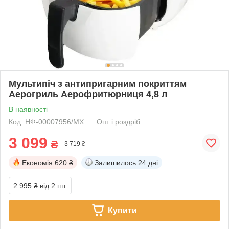
Мультипіч з антипригарним покриттям
Аерогриль Аерофритюрниця 4,8 л
В наявності
Код: НФ-00007956/MX
Опт і роздріб
3 099
₴
3 719 ₴
Економія
620 ₴
Залишилось
24 дні
2 995 ₴
від 2 шт.
Купити