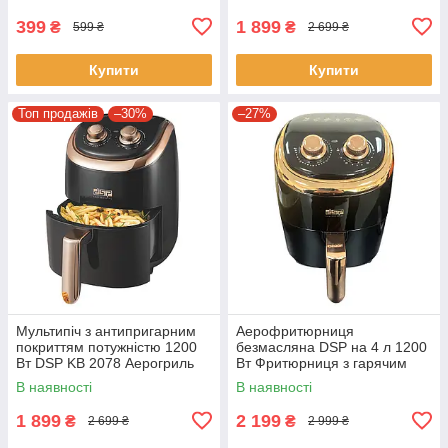
399
1 899
₴
₴
599 ₴
2 699 ₴
Купити
Купити
Топ продажів
–30%
–27%
Мультипіч з антипригарним
Аерофритюрниця
покриттям потужністю 1200
безмасляна DSP на 4 л 1200
Вт DSP KB 2078 Аерогриль
Вт Фритюрниця з гарячим
Аерофритниця на 4 л
повітрям
В наявності
В наявності
1 899
2 199
₴
₴
2 699 ₴
2 999 ₴