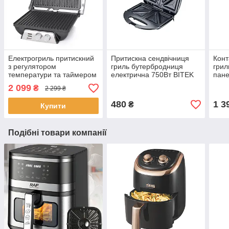
Електрогриль притискний
Притискна сендвічниця
Конт
з регулятором
гриль бутербродниця
грил
температури та таймером
електрична 750Вт BITEK
пане
для дому настільний RAF
BT-7770
Елек
2 099
₴
2 299 ₴
R.2684
480
1 3
₴
Купити
Подібні товари компанії