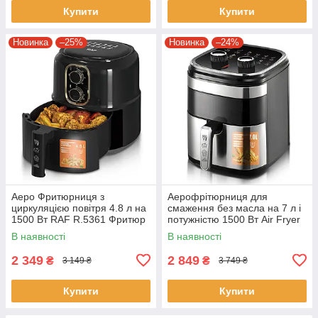
Купити
Купити
Новинка
–25%
Новинка
–24%
Аеро Фритюрниця з
Аерофрітюрниця для
циркуляцією повітря 4.8 л на
смаження без масла на 7 л і
1500 Вт RAF R.5361 Фритюр
потужністю 1500 Вт Air Fryer
для дому
RAF R.5354
В наявності
В наявності
Аерофритюрниця для дому
2 349
2 849
₴
₴
3 149 ₴
3 749 ₴
Купити
Купити