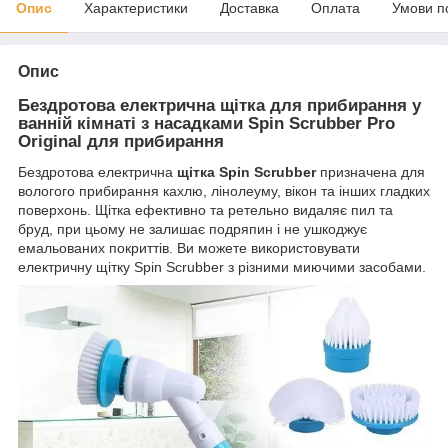
Опис
Характеристики
Доставка
Оплата
Умови п
Опис
Бездротова електрична щітка для прибирання у
ванній кімнаті з насадками Spin Scrubber Pro
Original для прибирання
Бездротова електрична
щітка Spin Scrubber
призначена для
вологого прибирання кахлю, лінолеуму, вікон та інших гладких
поверхонь. Щітка ефективно та ретельно видаляє пил та
бруд, при цьому не залишає подряпин і не ушкоджує
емальованих покриттів. Ви можете використовувати
електричну щітку Spin Scrubber з різними миючими засобами.