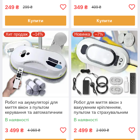
249
349
₴
₴
299 ₴
409 ₴
Купити
Купити
Хит продаж
–14%
Новинка
–7%
Робот на акумуляторі для
Робот для миття вікон з
миття вікон з пультом
вакуумним кріпленням,
керування та автоматичним
пультом та страхувальним
розпорошенням води, 8
тросом RMO-9001
В наявності
В наявності
насадок RD1-09
3 499
2 499
₴
₴
4 069 ₴
2 699 ₴