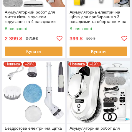
Акумуляторний робот для
Акумуляторна електрична
миття вікон з пультом
щітка для прибирання з 3
керування та 4 насадками
насадками та обертанням на
Білий
360°
В наявності
В наявності
2 399
399
₴
₴
3 719 ₴
500 ₴
Купити
Купити
Новинка
–20%
Новинка
–19%
Бездротова електрична щітка
Акумуляторний робот для