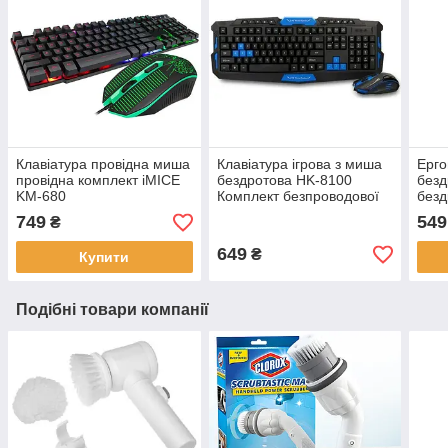
Клавіатура провідна миша
Клавіатура ігрова з миша
Ерго
провідна комплект iMICE
бездротова HK-8100
безд
KM-680
Комплект безпроводової
безд
клавіатури з мишею
K06
749
549
₴
649
₴
Купити
Подібні товари компанії