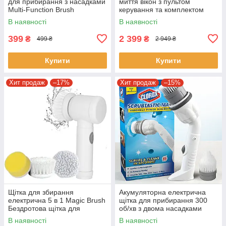
для прибирання з насадками
миття вікон з пультом
Multi-Function Brush
керування та комплектом
Універсальна щітка для
насадок 80W
В наявності
В наявності
прибирання
399
2 399
₴
₴
499 ₴
2 949 ₴
Купити
Купити
Хит продаж
–17%
Хит продаж
–15%
Щітка для збирання
Акумуляторна електрична
електрична 5 в 1 Magic Brush
щітка для прибирання 300
Бездротова щітка для
об/хв з двома насадками
збирання з насадками
В наявності
В наявності