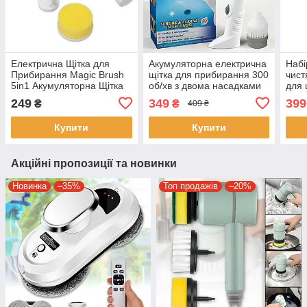
Електрична Щітка для
Акумуляторна електрична
Набі
Прибирання Magic Brush
щітка для прибирання 300
чист
5in1 Акумуляторна Щітка
об/хв з двома насадками
для 
для Чищення Біла
дрил
249
349
399
₴
₴
409 ₴
Купити
Купити
Акційні пропозиції та новинки
Новинка
–35%
Топ продажів
–20%