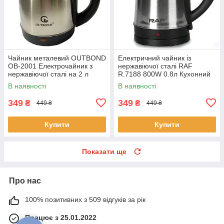
Чайник металевий OUTBOND
Електричний чайник із
OB-2001 Електрочайник з
нержавіючої сталі RAF
нержавіючої сталі на 2 л
R.7188 800W 0.8л Кухонний
потужністю 1850 Вт
електричний чайник
В наявності
В наявності
349
349
₴
₴
449 ₴
449 ₴
Купити
Купити
Показати ще
Про нас
100% позитивних з 509 відгуків за рік
Працює з 25.01.2022