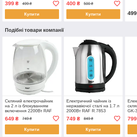
BT-7001 2000Вт
плас
399
400
₴
₴
499 ₴
500 ₴
499
Купити
Купити
Подібні товари компанії
Скляний електрочайник
Електричний чайник із
Елек
на 2 л із блокуванням
нержавіючої сталі на 1.7 л
скля
включення 2200Вт RAF
2000Вт RAF R.7853
GK-
R.7825 Білий Електричний
Побутовий чайник з
поту
649
749
799
₴
₴
749 ₴
849 ₴
чайник для дому
автовідключенням
Купити
Купити