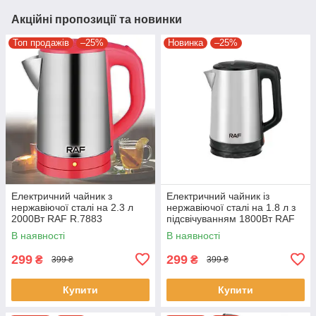
Акційні пропозиції та новинки
Топ продажів
–25%
Новинка
–25%
Електричний чайник з
Електричний чайник із
нержавіючої сталі на 2.3 л
нержавіючої сталі на 1.8 л з
2000Вт RAF R.7883
підсвічуванням 1800Вт RAF
R.7928 Сріблястий
В наявності
В наявності
299
299
₴
₴
399 ₴
399 ₴
Купити
Купити