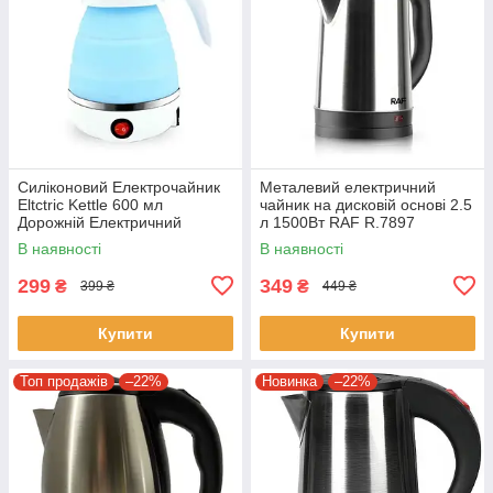
Силіконовий Електрочайник
Металевий електричний
Eltctric Kettle 600 мл
чайник на дисковій основі 2.5
Дорожній Електричний
л 1500Вт RAF R.7897
Чайник Блакитний
Кухонний чайник
В наявності
В наявності
299
349
₴
₴
399 ₴
449 ₴
Купити
Купити
Топ продажів
–22%
Новинка
–22%