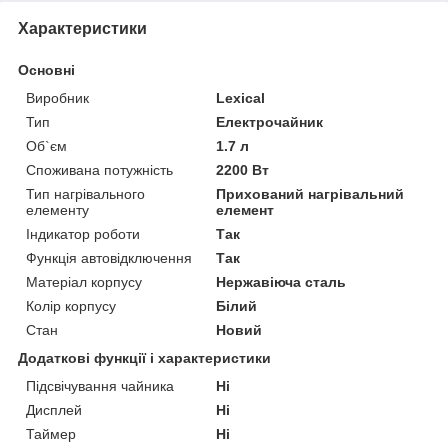
Характеристики
Основні
Виробник
Lexical
Тип
Електрочайник
Об`єм
1.7 л
Споживана потужність
2200 Вт
Тип нагрівального
Прихований нагрівальний
елементу
елемент
Індикатор роботи
Так
Функція автовідключення
Так
Матеріал корпусу
Нержавіюча сталь
Колір корпусу
Білий
Стан
Новий
Додаткові функції і характеристики
Підсвічування чайника
Ні
Дисплей
Ні
Таймер
Ні