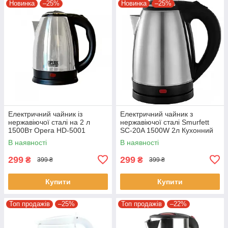
Новинка
–25%
Новинка
–25%
Електричний чайник із
Електричний чайник з
нержавіючої сталі на 2 л
нержавіючої сталі Smurfett
1500Вт Opera HD-5001
SC-20A 1500W 2л Кухонний
Кухонний чайник
електричний чайник
В наявності
В наявності
299
299
₴
₴
399 ₴
399 ₴
Купити
Купити
Топ продажів
–25%
Топ продажів
–22%