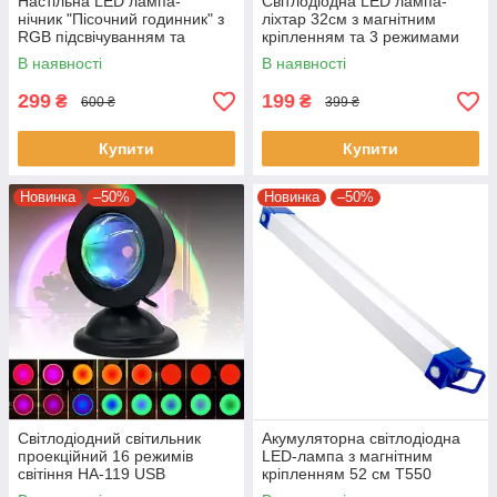
Настільна LED лампа-
Світлодіодна LED лампа-
нічник "Пісочний годинник" з
ліхтар 32см з магнітним
RGB підсвічуванням та
кріпленням та 3 режимами
сенсорним керуванням
яскравості
В наявності
В наявності
299
199
₴
₴
600 ₴
399 ₴
Купити
Купити
Новинка
–50%
Новинка
–50%
Світлодіодний світильник
Акумуляторна світлодіодна
проекційний 16 режимів
LED-лампа з магнітним
світіння HA-119 USB
кріпленням 52 см T550
Світильник з ефектом заходу
Портативна USB лампа