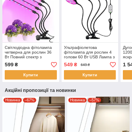
Світлодіодна фітолампа
Ультрафіолетова
Дуго
четверна для рослин 36
фітолампа для рослин 4
120
Вт Повний спектр з
голови 60 Вт USB Лампа з
яскр
таймером та
таймером та
мані
599
549
1 5
₴
₴
649 ₴
регулюванням яскравості
регулюванням яскравості
Купити
Купити
Акційні пропозиції та новинки
Новинка
–67%
Новинка
–57%