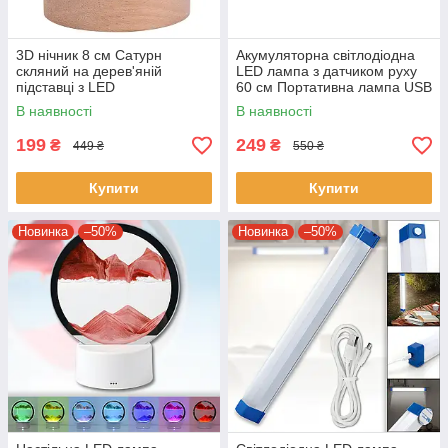
3D нічник 8 см Сатурн
Акумуляторна світлодіодна
скляний на дерев'яній
LED лампа з датчиком руху
підставці з LED
60 см Портативна лампа USB
підсвічуванням USB
В наявності
В наявності
199
249
₴
₴
449 ₴
550 ₴
Купити
Купити
Новинка
–50%
Новинка
–50%