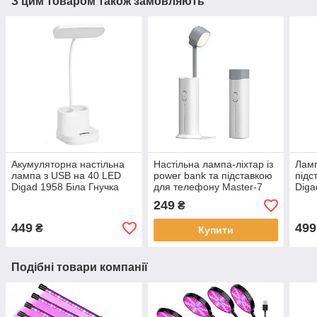
З цим товаром також замовляють
Акумуляторна настільна
Настільна лампа-ліхтар із
Ламп
лампа з USB на 40 LED
power bank та підставкою
підс
Digad 1958 Біла Гнучка
для телефону Master-7
Diga
світлодіодна лампа на
Біла Бездротова лампа
світ
249
₴
акумуляторі
акум
449
499
₴
Купити
Подібні товари компанії