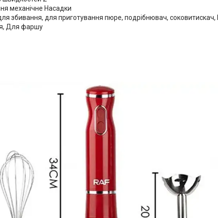
ння механічне Насадки
для збивання, для приготування пюре, подрібнювач, соковитискач,
я, Для фаршу