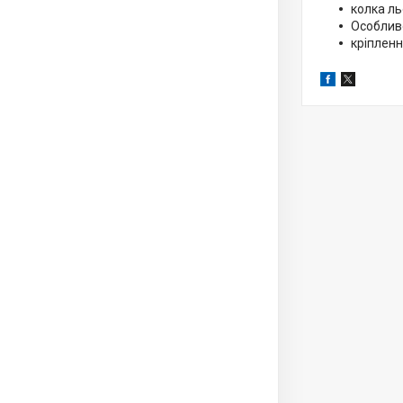
колка л
Особливо
кріпленн