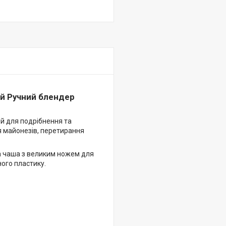
ий Ручний блендер
й для подрібнення та
ня майонезів, перетирання
а чаша з великим ножем для
ного пластику.