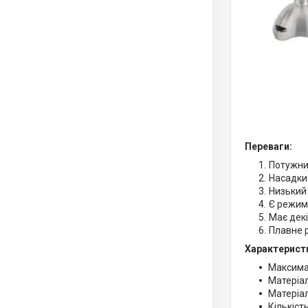
Переваги:
Потужни
Насадки
Низький 
Є режим 
Має декі
Плавне 
Характерист
Максима
Матеріа
Матеріа
Кількіст