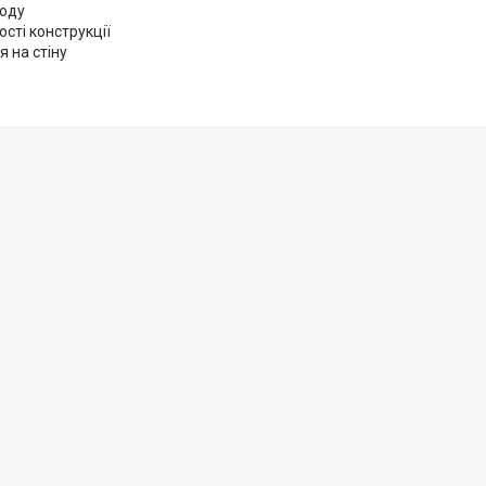
ьоду
сті конструкції
я на стіну