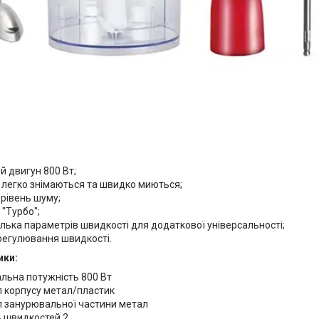
й двигун 800 Вт;
 легко знімаються та швидко миються;
рівень шуму;
"Турбо";
лька параметрів швидкості для додаткової універсальності;
регулювання швидкості.
ики:
льна потужність 800 Вт
л корпусу метал/пластик
л занурювальної частини метал
ь швидкостей 2