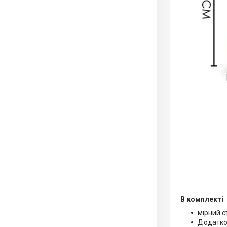
В комплекті
мірний с
Додатков