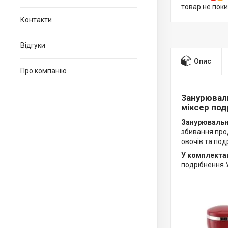
товар не пок
Контакти
Відгуки
Опис
Про компанію
Занурюваль
міксер под
Занурювальн
збивання прод
овочів та подр
У комплектац
подрібнення.У