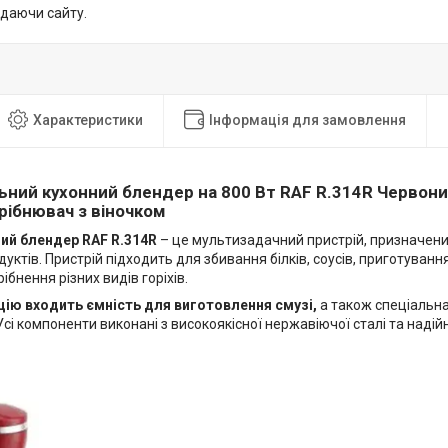
идаючи сайту.
Характеристики
Інформація для замовлення
ний кухонний блендер на 800 Вт RAF R.314R Червон
рібнювач з віночком
ий блендер RAF R.314R
– це мультизадачний пристрій, призначени
уктів. Пристрій підходить для збивання білків, соусів, приготуван
ібнення різних видів горіхів.
ію входить ємність для виготовлення смузі,
а також спеціальн
сі компоненти виконані з високоякісної нержавіючої сталі та надій