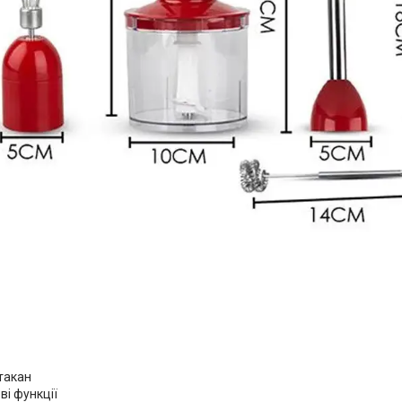
такан
і функції