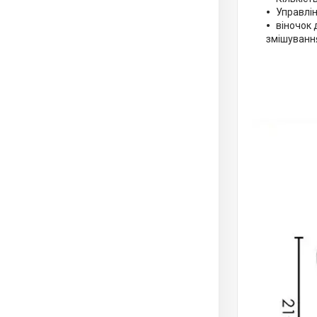
Управлі
віночок 
змішуванн