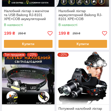
Налобний ліхтар з магнітом
Налобний ліхтар
та USB Bailong RJ-8101
акумуляторний Bailong RJ-
XPE+COB акумуляторний
8101 XPE+COB
В наявності
В наявності
199
199
₴
₴
259 ₴
259 ₴
Купити
Купити
Топ продажів
–23%
–20%
Потужний налобний ліхтар