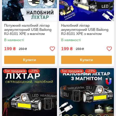
Потужний налобний ліхтар
Налобний ліхтар
акумуляторний USB Bailong
акумуляторний USB Bailong
RJ-8101 XPE з магнітом
RJ-8101 XPE з магнітом
В наявності
В наявності
199
199
₴
₴
259 ₴
259 ₴
Купити
Купити
Топ продажів
–23%
Топ продажів
–23%