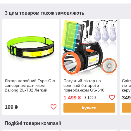
З цим товаром також замовляють
Ліхтар налобний Type-C із
Потужний ліхтар на
Світ
сенсорним датчиком
сонячній батареї з
ліхт
Bailong BL-T02 Легкий
повербанком GS-540
керу
ліхтарик на голову
Радіо, MP3, Bluetooth та 3
1 499
349
₴
3 199 ₴
лампочки
199
₴
Купити
Подібні товари компанії