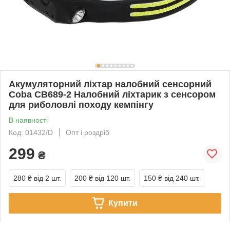
Акумуляторний ліхтар налобний сенсорний
Coba CB689-2 Налобний ліхтарик з сенсором
для риболовлі походу кемпінгу
В наявності
Код: 01432/D
Опт і роздріб
299
₴
280 ₴
від 2 шт.
200 ₴
від 120 шт.
150 ₴
від 240 шт.
Купити