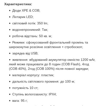
Характеристика:
Діоди XPE & COB;
Ліхтарик LED;
світловий потік: 350 lm;
водонепроникний: Так;
робоча відстань: 50 кв. м;
Режими: сфокусований фронтальний промінь та
ширококутне розсіяне освітлення + стробоскоп;
зарядка від USB;
живлення: вбудований акумулятор ємністю 1200 мАг,
який може працювати до 8 годин (COB Flash), 4год
(COB 40%), 2год (COB 100%) після повної зарядки;
матеріал корпусу: пластик;
дальність світлового променя: до 100 м;
потужність 10 ст;
Ступінь вологозахисту: IPX4;
вага: 95 г;