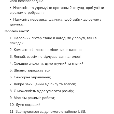
його безпосередньо;
Натисніть та утримуйте протягом 2 секунд, щоб увійти
в режим стробування;
Натисніть перемикач датчика, щоб увійти до режиму
датчика.
Особливості:
Налобний ліхтар стане в нагоді як у побуті, так і в
походах;
Компактний, легко поміститься в кишеню;
Легкий, зовсім не відчувається на голові;
Складно зламати, дуже гнучкий та міцний;
Швидко заряджається;
Сенсорне управління;
Добре захищений від пилу та вологи;
Є можливість відрегулювати розмір;
Має сім режимів роботи;
Дуже яскравий;
Заряджається за допомогою кабелю USB.