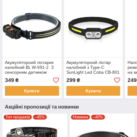
Акумуляторний ліхтарик
Акумуляторний ліхтар
Нало
налобний BL W-691-2 З
налобний з Type-C
режи
сенсорним датчиком
SunLight Led Coba CB-801
на а
включення
Налобний ліхтарі для
19F
349
299
249
₴
₴
походу та кемпінгу
Купити
Купити
Акційні пропозиції та новинки
Топ продажів
–45%
Новинка
–40%