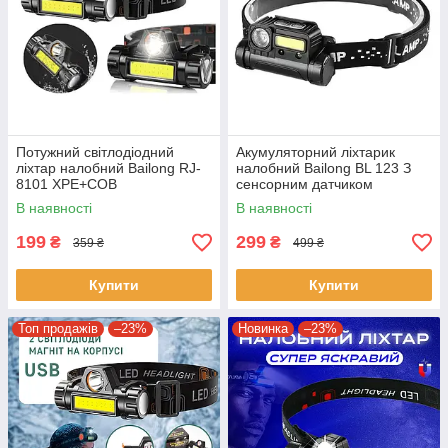
Потужний світлодіодний
Акумуляторний ліхтарик
ліхтар налобний Bailong RJ-
налобний Bailong BL 123 З
8101 XPE+COB
сенсорним датчиком
включення
В наявності
В наявності
199
299
₴
₴
359 ₴
499 ₴
Купити
Купити
Топ продажів
–23%
Новинка
–23%