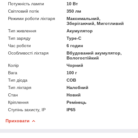
Потужність лампи
10 Вт
Світловий потік
350 лм
Режими роботи ліхтаря
Максимальний,
Зберігаючий, Миготливий
Тип живлення
Акумулятор
Тип заряду
Type-C
Час роботи
6 годин
Особливості ліхтаря
Вбудований акумулятор,
Вологостійкий
Колір
Чорний
Вага
100 г
Тип діода
COB
Тип ліхтаря
Налобний
Стан
Новий
Кріплення
Ремінець
Ступінь захисту, IP
IP65
Приховати