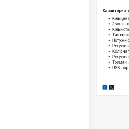
Характерист
Кільцев
Зовнішні
Кількість
Тип світ
Потужніс
Регулюва
Колірна 
Регулюва
Тримачі 
USB-порт