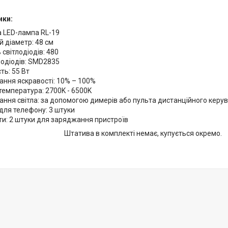
ики:
а LED-лампа RL-19
й діаметр: 48 см
 світлодіодів: 480
лодіодів: SMD2835
ть: 55 Вт
ння яскравості: 10% – 100%
температура: 2700K - 6500K
ння світла: за допомогою димерів або пульта дистанційного керу
для телефону: 3 штуки
и: 2 штуки для заряджання пристроїв
Штатива в комплекті немає, купується окремо.