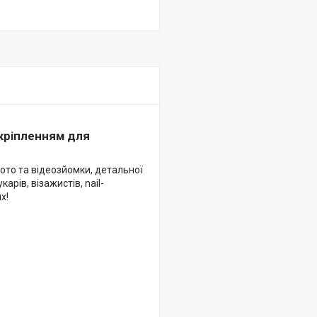
 кріпленням для
ото та відеозйомки, детальної
арів, візажистів, nail-
х!