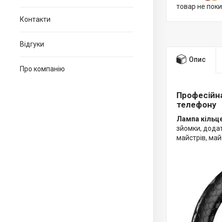
товар не пок
Контакти
Відгуки
Опис
Про компанію
Професійна
телефону
Лампа кільц
зйомки, додат
майстрів, майс