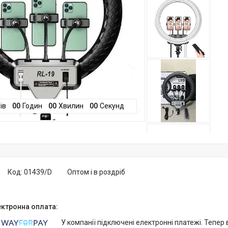
ів
0
0
Годин
0
0
Хвилин
0
0
Секунд
Код:
01439/D
Оптом і в роздріб
У компанії підключені електронні платежі. Тепер