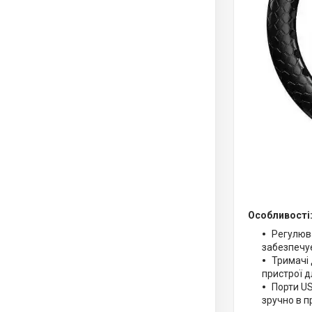
Особливості
Регулюва
забезпечує
Тримачі 
пристрої д
Порти US
зручно в п