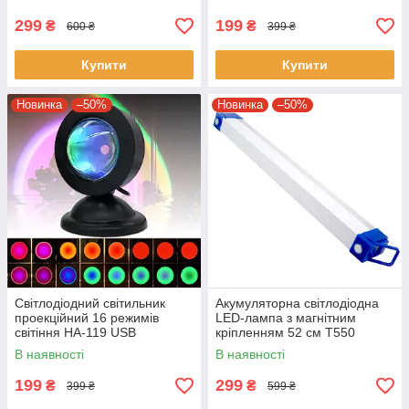
299
199
₴
₴
600 ₴
399 ₴
Купити
Купити
Новинка
–50%
Новинка
–50%
Світлодіодний світильник
Акумуляторна світлодіодна
проекційний 16 режимів
LED-лампа з магнітним
світіння HA-119 USB
кріпленням 52 см T550
Світильник з ефектом заходу
Портативна USB лампа
В наявності
В наявності
сонця
199
299
₴
₴
399 ₴
599 ₴