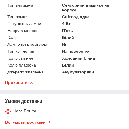
Тип вимикача
Сенсорний вимикач на
корпусі
Тип лампи
Світлодіодна
Потужність лампи
4 Вт
Напруга мережі
П'ять
Колір
Білий
Лампочки в комплекті
Ні
Тип кріплення
На поверхню
Колір світіння
Холодний білий
Колір плафона
Білий
Джерело живлення
Акумуляторний
Приховати
Умови доставки
Нова Пошта
Всі умови доставки