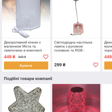
Декоративний нічник з
Світлодіодна настільна
Деко
малюнком Міста та
лампа з рухомою
мал
лампочкою в комплекті
головкою та RGB -
чорн
LED50 T8009 Білий
підсвічуванням
LED
449
449
₴
849 ₴
Плюшевого Ведмедика
DIGAD 1943
299
₴
Купити
Подібні товари компанії