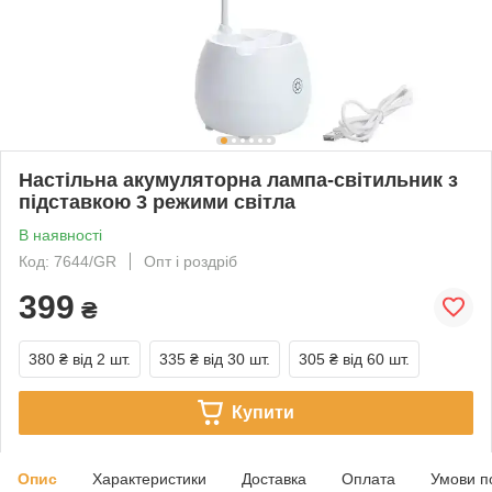
Настільна акумуляторна лампа-світильник з
підставкою 3 режими світла
В наявності
Код: 7644/GR
Опт і роздріб
399
₴
380 ₴
від 2 шт.
335 ₴
від 30 шт.
305 ₴
від 60 шт.
Купити
Опис
Характеристики
Доставка
Оплата
Умови п