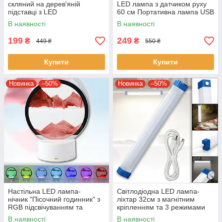
скляний на дерев'яній
LED лампа з датчиком руху
підставці з LED
60 см Портативна лампа USB
підсвічуванням USB
В наявності
В наявності
199
249
₴
₴
449 ₴
550 ₴
Купити
Купити
Новинка
–50%
Новинка
–50%
Настільна LED лампа-
Світлодіодна LED лампа-
нічник "Пісочний годинник" з
ліхтар 32см з магнітним
RGB підсвічуванням та
кріпленням та 3 режимами
сенсорним керуванням
яскравості
В наявності
В наявності