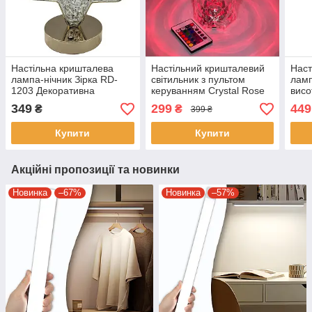
Настільна кришталева
Настільний кришталевий
Наст
лампа-нічник Зірка RD-
світильник з пультом
ламп
1203 Декоративна
керуванням Crystal Rose
висо
настільна лампа 3 режими
Ambience Декоративна
Atmo
349
299
449
₴
₴
399 ₴
свічення
настільна лампа
Q07 
Купити
Купити
Акційні пропозиції та новинки
Новинка
–67%
Новинка
–57%