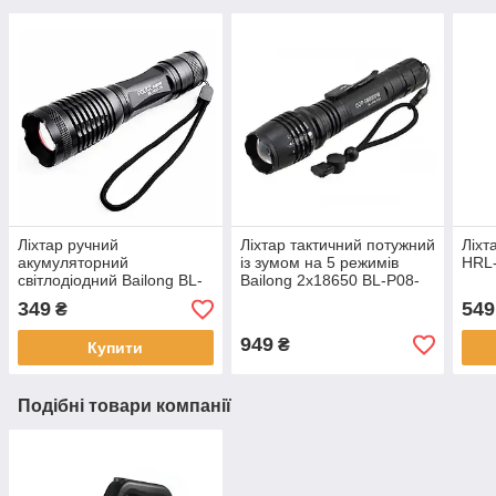
Ліхтар ручний
Ліхтар тактичний потужний
Ліхт
акумуляторний
із зумом на 5 режимів
HRL
світлодіодний Bailong BL-
Bailong 2х18650 BL-P08-
1837-T6
P50
349
549
₴
949
₴
Купити
Подібні товари компанії