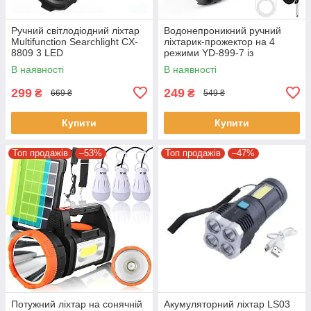
Ручний світлодіодний ліхтар
Водонепроникний ручний
Multifunction Searchlight CX-
ліхтарик-прожектор на 4
8809 3 LED
режими YD-899-7 із
сонячною панеллю та
В наявності
В наявності
Powerbank
299
249
₴
₴
669 ₴
549 ₴
Купити
Купити
Топ продажів
–53%
Топ продажів
–47%
Потужний ліхтар на сонячній
Акумуляторний ліхтар LS03