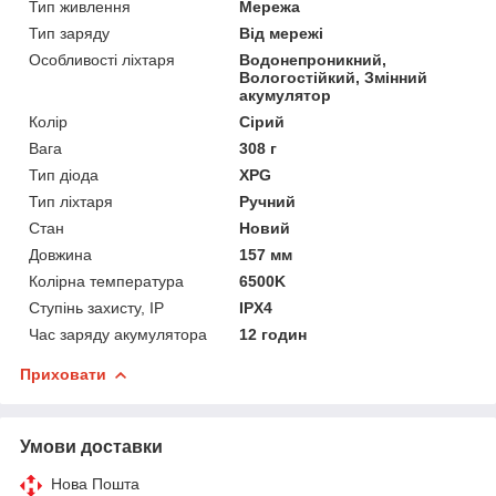
Тип живлення
Мережа
Тип заряду
Від мережі
Особливості ліхтаря
Водонепроникний,
Вологостійкий, Змінний
акумулятор
Колір
Сірий
Вага
308 г
Тип діода
XPG
Тип ліхтаря
Ручний
Стан
Новий
Довжина
157 мм
Колірна температура
6500K
Ступінь захисту, IP
IPX4
Час заряду акумулятора
12 годин
Приховати
Умови доставки
Нова Пошта