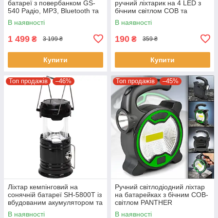
батареї з повербанком GS-
ручний ліхтарик на 4 LED з
540 Радіо, MP3, Bluetooth та
бічним світлом COB та
3 лампочки
зарядкою від USB
В наявності
В наявності
1 499
190
₴
₴
3 199 ₴
359 ₴
Купити
Купити
Топ продажів
–46%
Топ продажів
–45%
Ліхтар кемпінговий на
Ручний світлодіодний ліхтар
сонячній батареї SH-5800T із
на батарейках з бічним COB-
вбудованим акумулятором та
світлом PANTHER
функцією PowerBank
В наявності
В наявності