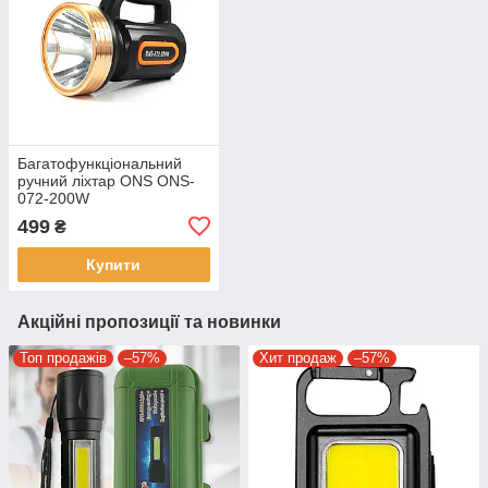
Багатофункціональний
ручний ліхтар ONS ONS-
072-200W
499
₴
Купити
Акційні пропозиції та новинки
Топ продажів
–57%
Хит продаж
–57%