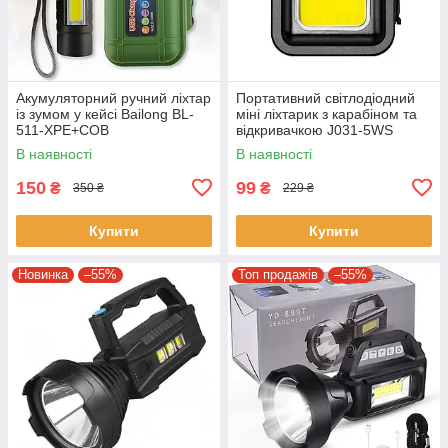
Акумуляторний ручний ліхтар
Портативний світлодіодний
із зумом у кейсі Bailong BL-
міні ліхтарик з карабіном та
511-XPE+COB
відкривачкою J031-5WS
Ліхтарик-брелок на ключі
В наявності
В наявності
150
99
₴
₴
350 ₴
229 ₴
Купити
Купити
Новинка
–55%
Топ продажів
–55%