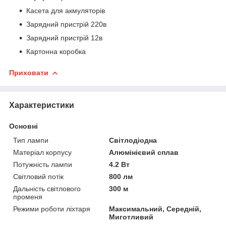
Касета для акмуляторів
Зарядний пристрій 220в
Зарядний пристрій 12в
Картонна коробка
Приховати
Характеристики
Основні
Тип лампи
Світлодіодна
Матеріал корпусу
Алюмінієвий сплав
Потужність лампи
4.2 Вт
Світловий потік
800 лм
Дальність світлового
300 м
променя
Режими роботи ліхтаря
Максимальний, Середній,
Миготливий