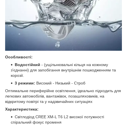
Особливості:
Водостійкий
- (ущільнювальнi кiльця на кожному
з'єднаннi) для запобігання внутрішнім пошкодженням та
корозії.
3 режими:
Високий - Низький - Строб
Оптимальне периферійне освітлення, ідеально підходить для
легкових автомобілів, вантажівок, позашляховикiв, на
відкритому повітрі та у надзвичайних ситуаціях
Характеристика:
Світлодіод CREE XM-L T6 L2 високої потужностi
спiральний фокус променя