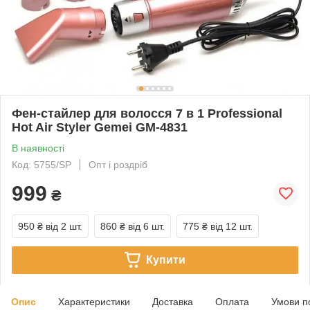
Фен-стайлер для волосся 7 в 1 Professional
Hot Air Styler Gemei GM-4831
В наявності
Код: 5755/SP
Опт і роздріб
999
₴
950 ₴
від 2 шт.
860 ₴
від 6 шт.
775 ₴
від 12 шт.
Купити
Опис
Характеристики
Доставка
Оплата
Умови п