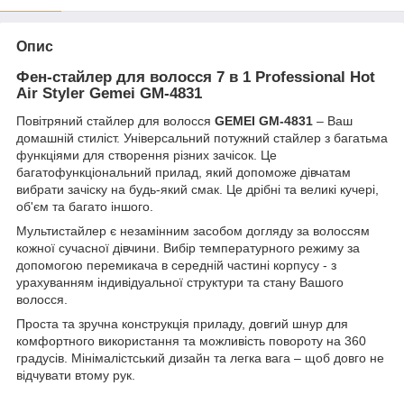
Опис
Фен-стайлер для волосся 7 в 1 Professional Hot
Air Styler Gemei GM-4831
Повітряний стайлер для волосся
GEMEI GM-4831
– Ваш
домашній стиліст. Універсальний потужний стайлер з багатьма
функціями для створення різних зачісок. Це
багатофункціональний прилад, який допоможе дівчатам
вибрати зачіску на будь-який смак. Це дрібні та великі кучері,
об'єм та багато іншого.
Мультистайлер є незамінним засобом догляду за волоссям
кожної сучасної дівчини. Вибір температурного режиму за
допомогою перемикача в середній частині корпусу - з
урахуванням індивідуальної структури та стану Вашого
волосся.
Проста та зручна конструкція приладу, довгий шнур для
комфортного використання та можливість повороту на 360
градусів. Мінімалістський дизайн та легка вага – щоб довго не
відчувати втому рук.