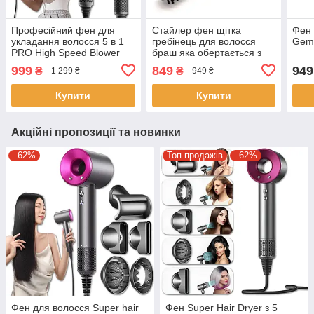
Професійний фен для
Стайлер фен щітка
Фен 
укладання волосся 5 в 1
гребінець для волосся
Gem
PRO High Speed Blower
браш яка обертається з
Фен для волосся на 1600
насадками Gemei GM-
999
849
949
₴
₴
1 299 ₴
949 ₴
Вт
4828 3 в 1
Купити
Купити
Акційні пропозиції та новинки
–62%
Топ продажів
–62%
Фен для волосся Super hair
Фен Super Hair Dryer з 5