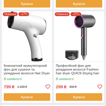
Купити
Купити
Новинка
–27%
Новинка
–25%
Компактний акумуляторний
Професійний фен для
фен для сушіння та
укладання волосся Fashion
укладання волосся Hair Dryer
hair dryer QUICK-Drying hair
2600 mAh Бездротовий фен
care Фен для волосся на
В наявності
В наявності
потужністю
1800 Вт
799
299
₴
₴
1 100 ₴
400 ₴
Купити
Купити