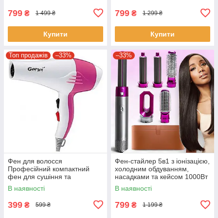
та завивки
799
799
₴
₴
1 499 ₴
1 299 ₴
Купити
Купити
Топ продажів
–33%
–33%
Фен для волосся
Фен-стайлер 5в1 з іонізацією,
Професійний компактний
холодним обдуванням,
фен для сушіння та
насадками та кейсом 1000Вт
укладання Gemei GM-1702
В наявності
В наявності
399
799
₴
₴
599 ₴
1 199 ₴