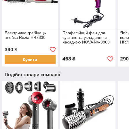
Електрична гребінець
Професійний фен для
Якіс
плойка Rozia HR7330
сушіння та укладання з
воло
насадкою NOVA NV-3863
HR7
Фіолетовий
390
₴
468
290
₴
Купити
Подібні товари компанії