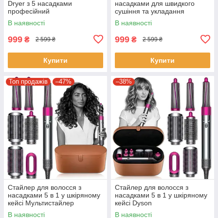
Dryer з 5 насадками
насадками для швидкого
професійний
сушіння та укладання
волосся LY-94
В наявності
В наявності
999
999
₴
₴
2 599 ₴
2 599 ₴
Купити
Купити
Топ продажів
–47%
–38%
Стайлер для волосся з
Стайлер для волосся з
насадками 5 в 1 у шкіряному
насадками 5 в 1 у шкіряному
кейсі Мультистайлер
кейсі Dyson
автоматичний для укладання
В наявності
В наявності