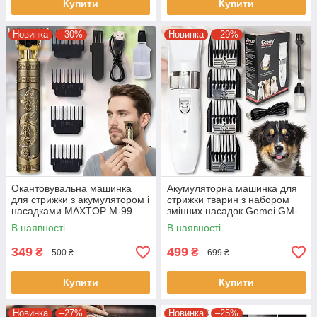
Купити
Купити
Новинка
–30%
Новинка
–29%
Окантовувальна машинка
Акумуляторна машинка для
для стрижки з акумулятором і
стрижки тварин з набором
насадками MAXTOP M-99
змінних насадок Gemei GM-
634
В наявності
В наявності
349
499
₴
₴
500 ₴
699 ₴
Купити
Купити
Новинка
–27%
Новинка
–25%