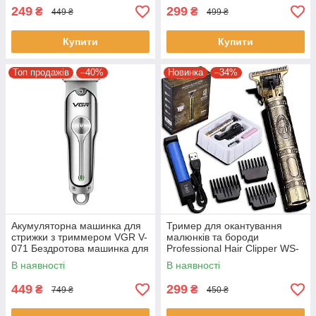
249
299
₴
₴
449 ₴
499 ₴
Купити
Купити
Топ продажів
–40%
Новинка
–34%
Акумуляторна машинка для
Тример для окантування
стрижки з триммером VGR V-
малюнків та бороди
071 Бездротова машинка для
Professional Hair Clipper WS-
стрижки волосся
T99 Машинка для стрижки
В наявності
В наявності
волосся
449
299
₴
₴
749 ₴
450 ₴