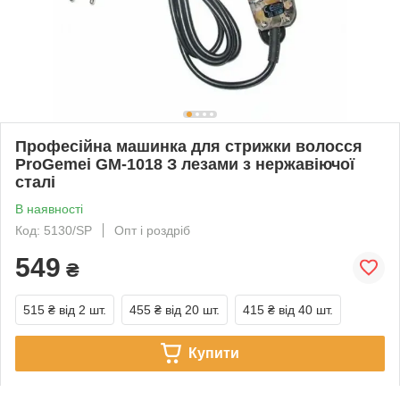
Професійна машинка для стрижки волосся
ProGemei GM-1018 З лезами з нержавіючої
сталі
В наявності
Код: 5130/SP
Опт і роздріб
549
₴
515 ₴
від 2 шт.
455 ₴
від 20 шт.
415 ₴
від 40 шт.
Купити