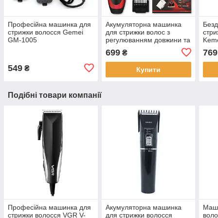
Професійна машинка для
Акумуляторна машинка
Безд
стрижки волосся Gemei
для стрижки волос з
стри
GM-1005
регулюванням довжини та
Kem
насадками Geemy GM-
Аку
699
769
₴
550
для 
549
₴
Купити
Подібні товари компанії
Професійна машинка для
Акумуляторна машинка
Маши
стрижки волосся VGR V-
для стрижки волосся
вол