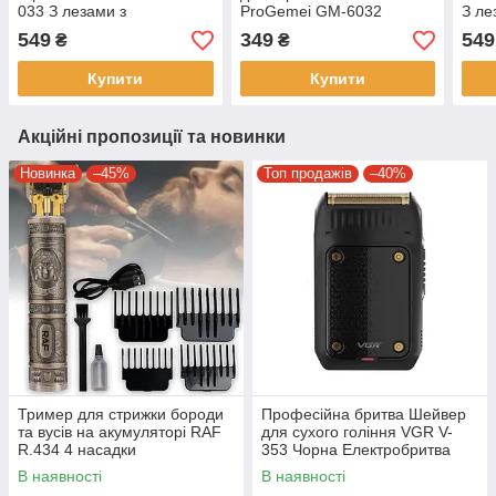
033 З лезами з
ProGemei GM-6032
З ле
нержавіючої сталі
Тример для стрижки та
стал
549
349
549
₴
₴
окантування бороди
Купити
Купити
Акційні пропозиції та новинки
Новинка
–45%
Топ продажів
–40%
Тример для стрижки бороди
Професійна бритва Шейвер
та вусів на акумуляторі RAF
для сухого гоління VGR V-
R.434 4 насадки
353 Чорна Електробритва
портативна чоловіча
В наявності
В наявності