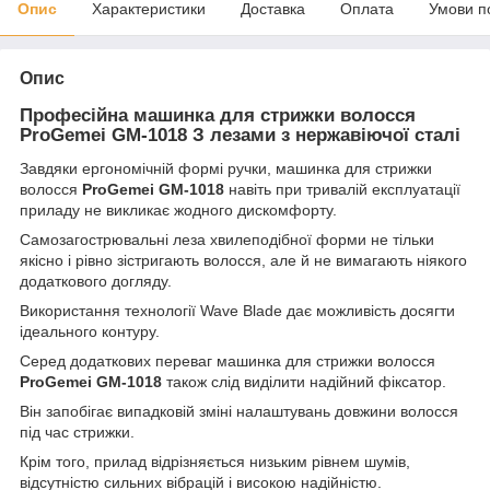
Опис
Характеристики
Доставка
Оплата
Умови п
Опис
Професійна машинка для стрижки волосся
ProGemei GM-1018 З лезами з нержавіючої сталі
Завдяки ергономічній формі ручки, машинка для стрижки
волосся
ProGemei GM-1018
навіть при тривалій експлуатації
приладу не викликає жодного дискомфорту.
Самозагострювальні леза хвилеподібної форми не тільки
якісно і рівно зістригають волосся, але й не вимагають ніякого
додаткового догляду.
Використання технології Wave Blade дає можливість досягти
ідеального контуру.
Серед додаткових переваг машинка для стрижки волосся
ProGemei GM-1018
також слід виділити надійний фіксатор.
Він запобігає випадковій зміні налаштувань довжини волосся
під час стрижки.
Крім того, прилад відрізняється низьким рівнем шумів,
відсутністю сильних вібрацій і високою надійністю.