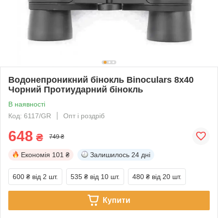
Водонепроникний бінокль Binoculars 8x40
Чорний Протиударний бінокль
В наявності
Код: 6117/GR
Опт і роздріб
648
₴
749 ₴
Економія
101 ₴
Залишилось
24 дні
600 ₴
від 2 шт.
535 ₴
від 10 шт.
480 ₴
від 20 шт.
Купити