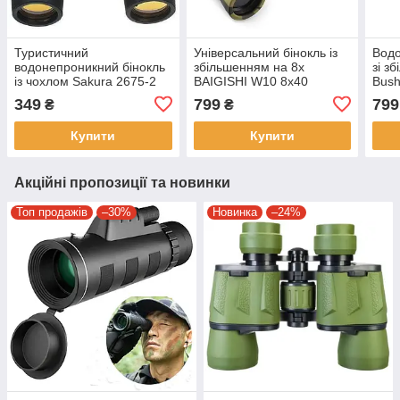
Туристичний
Універсальний бінокль із
Водо
водонепроникний бінокль
збільшенням на 8x
зі з
із чохлом Sakura 2675-2
BAIGISHI W10 8x40
Bush
30x60 Бінокль для туризму
Бінокль для туризму та
для 
349
799
799
₴
₴
та полювання
полювання Камуфляж
Купити
Купити
Акційні пропозиції та новинки
Топ продажів
–30%
Новинка
–24%