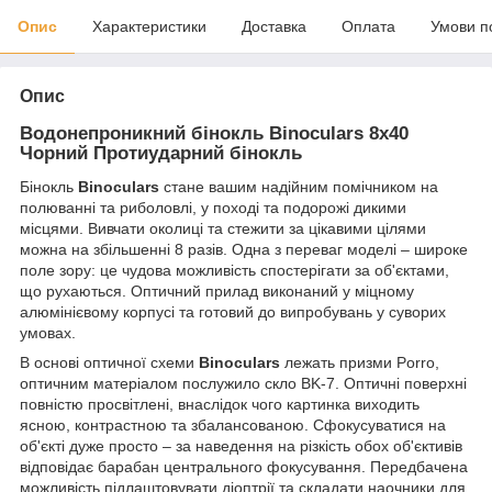
Опис
Характеристики
Доставка
Оплата
Умови п
Опис
Водонепроникний бінокль Binoculars 8x40
Чорний Протиударний бінокль
Бінокль
Binoculars
стане вашим надійним помічником на
полюванні та риболовлі, у поході та подорожі дикими
місцями. Вивчати околиці та стежити за цікавими цілями
можна на збільшенні 8 разів. Одна з переваг моделі – широке
поле зору: це чудова можливість спостерігати за об'єктами,
що рухаються. Оптичний прилад виконаний у міцному
алюмінієвому корпусі та готовий до випробувань у суворих
умовах.
В основі оптичної схеми
Binoculars
лежать призми Porro,
оптичним матеріалом послужило скло BK-7. Оптичні поверхні
повністю просвітлені, внаслідок чого картинка виходить
ясною, контрастною та збалансованою. Сфокусуватися на
об'єкті дуже просто – за наведення на різкість обох об'єктивів
відповідає барабан центрального фокусування. Передбачена
можливість підлаштовувати діоптрії та складати наочники для