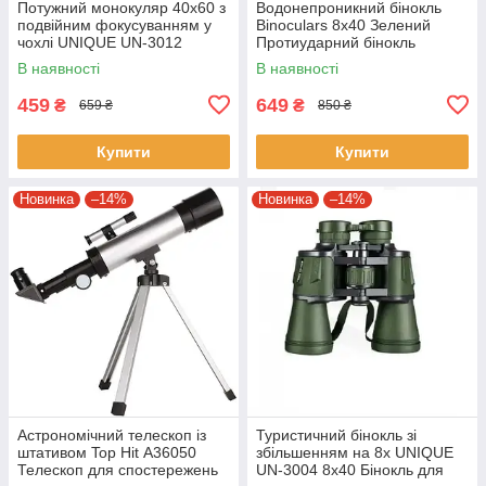
Потужний монокуляр 40x60 з
Водонепроникний бінокль
подвійним фокусуванням у
Binoculars 8x40 Зелений
чохлі UNIQUE UN-3012
Протиударний бінокль
Монокль туристичний для
В наявності
В наявності
полювання
459
649
₴
₴
659 ₴
850 ₴
Купити
Купити
Новинка
–14%
Новинка
–14%
Астрономічний телескоп із
Туристичний бінокль зі
штативом Top Hit А36050
збільшенням на 8x UNIQUE
Телескоп для спостережень
UN-3004 8x40 Бінокль для