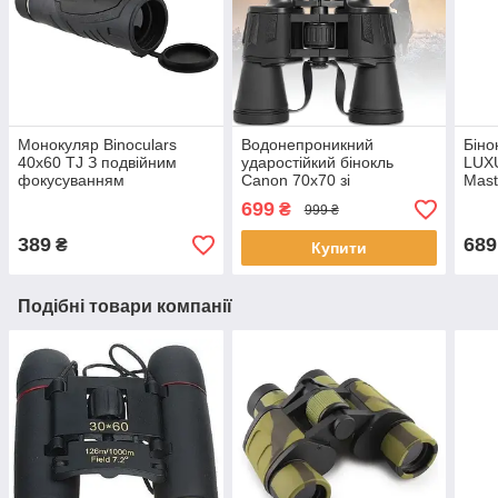
Монокуляр Binoculars
Водонепроникний
Біно
40x60 TJ З подвійним
ударостійкий бінокль
LUX
фокусуванням
Canon 70х70 зі
Mast
збільшенням на х70
Чор
699
₴
999 ₴
біно
389
689
₴
Купити
Подібні товари компанії