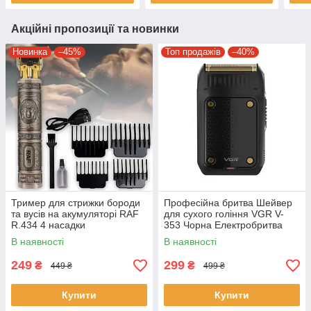
Акційні пропозиції та новинки
Новинка
–45%
Топ продажів
–40%
Тример для стрижки бороди
Професійна бритва Шейвер
та вусів на акумуляторі RAF
для сухого гоління VGR V-
R.434 4 насадки
353 Чорна Електробритва
портативна чоловіча
В наявності
В наявності
249
299
₴
₴
449 ₴
499 ₴
Купити
Купити