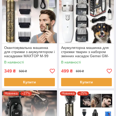
Окантовувальна машинка
Акумуляторна машинка для
для стрижки з акумулятором і
стрижки тварин з набором
насадками MAXTOP M-99
змінних насадок Gemei GM-
634
В наявності
В наявності
349
499
₴
₴
500 ₴
699 ₴
Купити
Купити
Новинка
–27%
Новинка
–25%