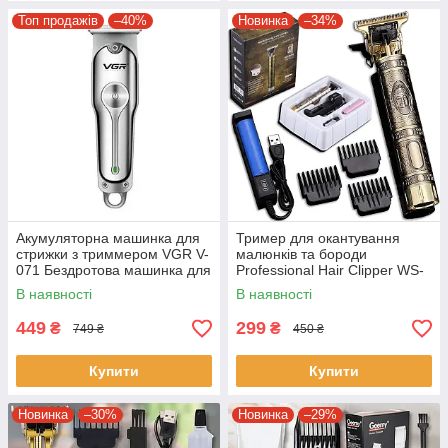
Топ продажів
–40%
Новинка
–34%
Акумуляторна машинка для
Тример для окантування
стрижки з триммером VGR V-
малюнків та бороди
071 Бездротова машинка для
Professional Hair Clipper WS-
стрижки волосся
T99 Машинка для стрижки
В наявності
В наявності
волосся
449
299
₴
₴
749 ₴
450 ₴
Купити
Купити
Новинка
–30%
Новинка
–29%