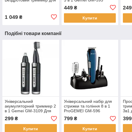
собак та кішок VGR V-208
449
249
₴
1 049
₴
Купити
Подібні товари компанії
Універсальний
Універсальний набір для
Про
акумуляторний триммер 2
стрижки та гоління 8 в 1
три
в 1 Gemei GM-3109 Для
ProGEMEI GM-596
3в1 
видалення волосся в носі
Тример-бритва з різними
вух
299
799
399
₴
₴
та стрижки брів
насадками
Купити
Купити