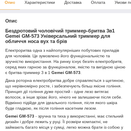
Опис
Характеристики
Доставка
Оплата
Умови п
Опис
Бездротовий чоловічий триммер-бритва 3в1
Gemei GM-573 Універсальний триммер для
обличчя носа вух та брів
Електроритва одна з найпопулярніших побутових приладів
для чоловіків. Це зумовлено його функціональністю та
зручністю використання. На ринку існує безліч електробритв,
серед яких гарною за функціоналом, якістю та вигідною ціною
є бритва-триммер 3 в 1
Gemei GM-573
.
Дана роторна електробритва добре справляється з щетиною,
що нерівномірно росте, і забезпечують більш якісне гоління.
Принцип дії гоління дуже простий - одне лезо витягає
волосок, а інше зрізає його, нічого не залишаючи після себе.
Відмінно підійде для ідеального гоління, після якого шкіра
буде гладкою, як після гоління касетним лезом.
Gemei GM-573
- зручна та тиха у використанні, має стильний
дизайн і добре лежить у руці. Її розміри компактні, не
займають багато місця у сумці, легко можна брати із собою у