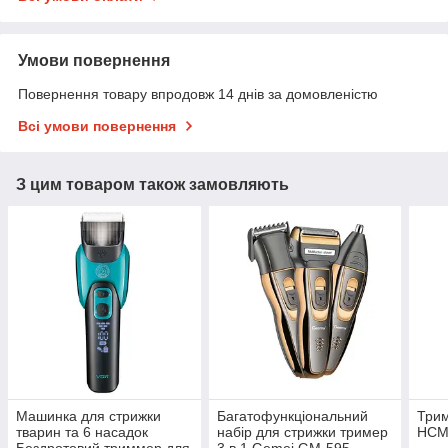
Умови повернення
Повернення товару впродовж 14 днів за домовленістю
Всі умови повернення
З цим товаром також замовляють
Машинка для стрижки
Багатофункціональний
Трим
тварин та 6 насадок
набір для стрижки тример
HCM
Бездротовий триммер для
3 в 1 Gemei GM-595