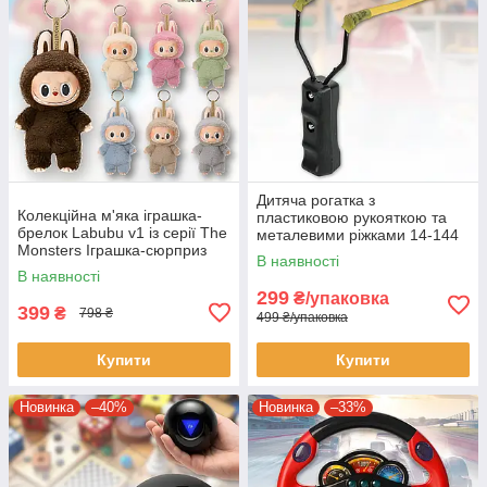
Дитяча рогатка з
Колекційна м'яка іграшка-
пластиковою рукояткою та
брелок Labubu v1 із серії The
металевими ріжками 14-144
Monsters Іграшка-сюрприз
Упаковка 10 шт.
В наявності
В наявності
299
₴/упаковка
399
₴
798 ₴
499 ₴/упаковка
Купити
Купити
Новинка
–40%
Новинка
–33%