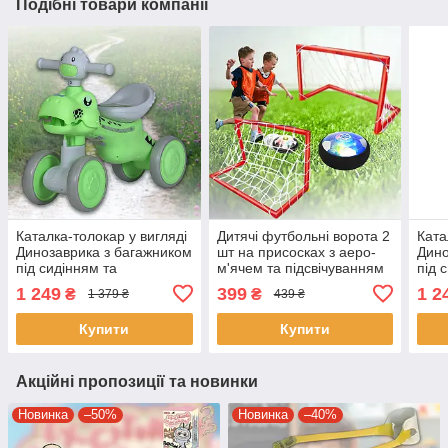
Подібні товари компанії
Каталка-толокар у вигляді
Дитячі футбольні ворота 2
Ката
Динозаврика з багажником
шт на присосках з аеро-
Дино
під сидінням та
м'ячем та підсвічуванням
під 
підсвічуванням корпусу
18 см MR 1396 Червоні
підс
1 249
399
1 2
₴
₴
1 379 ₴
439 ₴
Bambi M 6025E-5 Зелений
Bamb
Блак
Купити
Купити
Акційні пропозиції та новинки
Новинка
–50%
Новинка
–40%