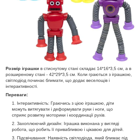
Розмір іграшки
в стиснутому стані складає 14*16*3,5 см, а в
розширеному стані - 42*29*3,5 см. Коли граються з іграшкою,
світлодіод починає блимати, що додає веселощів і
інтерактивності.
Переваги:
Інтерактивність: Граючись з цією іграшкою, діти
можуть витягувати і деформувати руки і ноги, що
сприяє розвитку моторики і координації рухів.
Захоплюючий дизайн: Іграшка виконана у вигляді
робота, що робить її привабливою і цікавою для дітей.
Підсвічування: Наявність світлодіода, який блимає під