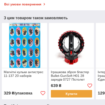
Всі умови повернення
З цим товаром також замовляють
Магнітні кульки антистрес
Іграшкова зброя бластер
Інте
11-137 20 наборів
Bullet-GunSoft H01 28
Ігра
зарядів 0727 Пістолет
Єдин
кулемет на присосках
Кише
639
₴
м'які кулі
329
129
₴/упаковка
Купити