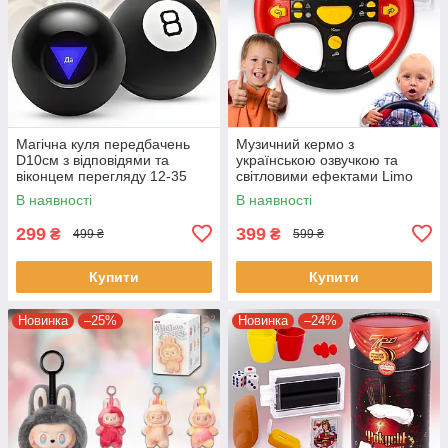
Магічна куля передбачень
Музичний кермо з
D10см з відповідями та
українською озвучкою та
віконцем перегляду 12-35
світловими ефектами Limo
Toy 7737 UK
В наявності
В наявності
299
399
₴
₴
499 ₴
599 ₴
Купити
Купити
Новинка
–25%
Новинка
–24%