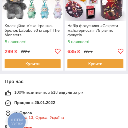
Колекційна м'яка іграшка-
Набір фокусника «Секрети
брелок Labubu v3 із серії The
майстерності» 75 різних
Monsters
фокусів
В наявності
В наявності
299
635
₴
₴
399 ₴
835 ₴
Купити
Купити
Про нас
100% позитивних з 518 відгуків за рік
Працює з 25.01.2022
м. Одеса
Базова 13, Одеса, Україна
КНОПКА
ЗВ'ЯЗКУ
Контакти