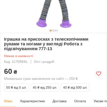
Іграшка на присосках з телескопічними
руками та ногами у вигляді Робота з
підсвічуванням 777-13
Немає в наявності
Код: 117599/KL
Опт і роздріб
60
₴
Мінімальна сума замовлення на сайті — 250 ₴
50 ₴
від 5 шт.
45 ₴
від 250 шт.
40 ₴
від 500 шт.
Опис
Характеристики
Доставка
Оплата
Умови п