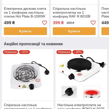
Електрична дискова плита
Спіральна настільна
Плит
на 1 конфорка настільна
електроплитка на 1
наст
плитка Hot Plate B-1000W
конфорку RAF R.8010B
Plat
Біла
Біла одноконфоркова
Елек
499
399
449
₴
₴
459 ₴
електрична плита
на 1
Купити
Купити
Акційні пропозиції та новинки
Новинка
–31%
Новинка
–30%
Спіральна настільна
Настільна електроплита на
електроплитка на 1 конфорка
одну конфорку BOKO H-002F