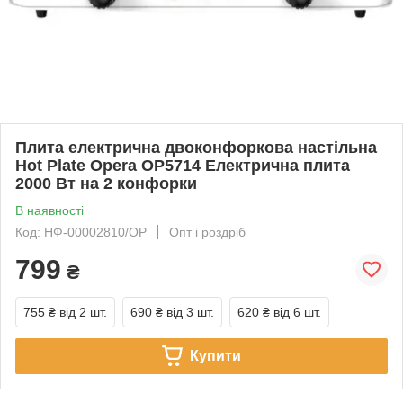
Плита електрична двоконфоркова настільна
Hot Plate Opera OP5714 Електрична плита
2000 Вт на 2 конфорки
В наявності
Код: НФ-00002810/OP
Опт і роздріб
799
₴
755 ₴
від 2 шт.
690 ₴
від 3 шт.
620 ₴
від 6 шт.
Купити