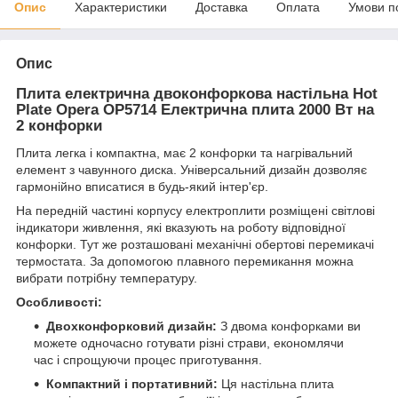
Опис
Характеристики
Доставка
Оплата
Умови п
Опис
Плита електрична двоконфоркова настільна Hot
Plate Opera OP5714 Електрична плита 2000 Вт на
2 конфорки
Плита легка і компактна, має 2 конфорки та нагрівальний
елемент з чавунного диска. Універсальний дизайн дозволяє
гармонійно вписатися в будь-який інтер'єр.
На передній частині корпусу електроплити розміщені світлові
індикатори живлення, які вказують на роботу відповідної
конфорки. Тут же розташовані механічні обертові перемикачі
термостата. За допомогою плавного перемикання можна
вибрати потрібну температуру.
Особливості:
Двохконфорковий дизайн:
З двома конфорками ви
можете одночасно готувати різні страви, економлячи
час і спрощуючи процес приготування.
Компактний і портативний:
Ця настільна плита