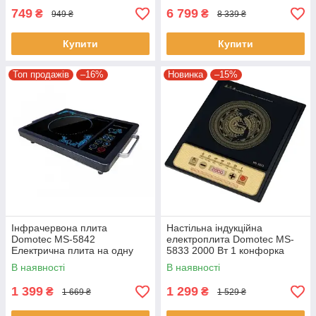
749
6 799
₴
₴
949 ₴
8 339 ₴
Купити
Купити
Топ продажів
–16%
Новинка
–15%
Інфрачервона плита
Настільна індукційна
Domotec MS-5842
електроплита Domotec MS-
Електрична плита на одну
5833 2000 Вт 1 конфорка
комфорку
В наявності
В наявності
1 399
1 299
₴
₴
1 669 ₴
1 529 ₴