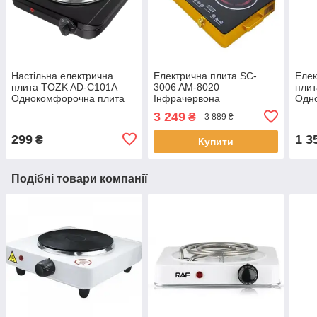
Настільна електрична
Електрична плита SC-
Елек
плита TOZK AD-C101A
3006 AM-8020
плит
Однокомфорочна плита
Інфрачервона
Одн
на 1000W на механічному
двокомфорочна
наст
3 249
₴
3 889 ₴
управлінні
електроплита Silver Crest
сен
299
1 3
₴
Купити
Подібні товари компанії