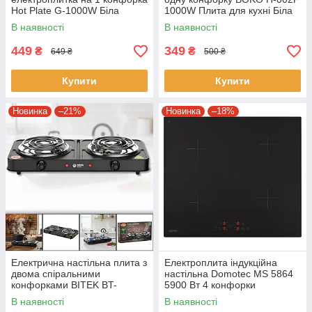
Hot Plate G-1000W Біла
1000W Плита для кухні Біла
одноконфоркова електрична
В наявності
В наявності
плита
449
349
₴
₴
649 ₴
500 ₴
Купити
Купити
Новинка
–21%
Новинка
–18%
Електрична настільна плита з
Електроплита індукційна
двома спіральними
настільна Domotec MS 5864
конфорками BITEK BT-
5900 Вт 4 конфорки
9087B 2000W
В наявності
В наявності