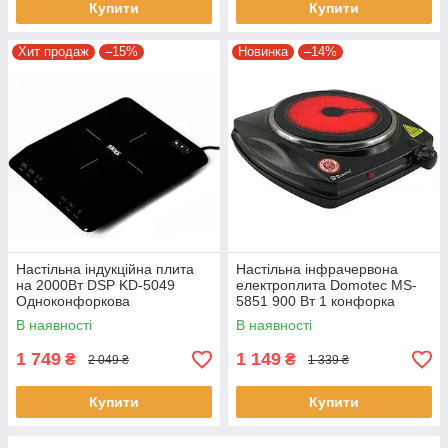
Купити
Купити
Хит продаж
–15%
Новинка
–14%
Настільна індукційна плита
Настільна інфрачервона
на 2000Вт DSP KD-5049
електроплита Domotec MS-
Одноконфоркова
5851 900 Вт 1 конфорка
електроплита з
Керамічний диск
В наявності
В наявності
автовимкненням Чорна
1 749
1 149
₴
₴
2 049 ₴
1 339 ₴
Купити
Купити