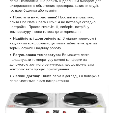
легка і компактна, що робить її ідеальним вибором для
використання в обмежених просторах, таких як студії,
гостьові будинки або кемпінг.
Простота використання:
Простий в управлінні,
плита Hot Plate Opera OP5714 не потребує складної
настройки. Просто включіть її, виберіть потрібну
температуру, і вона готова до використання.
Надійність і довговічність:
З міцним корпусом і
надійними конфорками, ця плита забезпечує довгий
термін служби і надійну роботу.
Регульована температура:
Ви можете легко
налаштувати температуру кожної конфорки за
допомогою зручного регулятора, що дозволяє вам
контролювати процес приготування.
Легкий догляд:
Плита легка в догляді, і її поверхня
легко чиститься після використання.