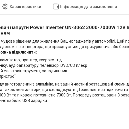
Характеристики
Інформація для замовлення
ач напруги Power Inverter UN-3062 3
000-7000W 12V
нням
 чудове рішення для живлення Ваших гаджетів у автомобілі. Цей 
 За допомогою інвертора, що приєднується до прикурювача або без
ожна підключити:
комп'ютер, принтер, ксерокс і т.д.
ніку, аудіоапаратуру, телевізор, DVD/CD плеєр
ий електроінструмент, холодильник
пристрої
у виготовлений з алюмінію, на задній частині розташовані клеми 
 а також вентилятори, що охолоджують. Дозволяється підключати
00 Вт та піковою потужністю 7000 Вт. Попереду розташовані 3 розет
ння кабелю USB зарядки.