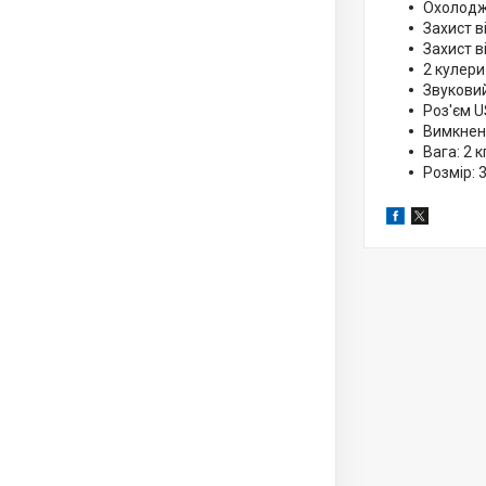
Охолодж
Захист в
Захист 
2 кулер
Звуковий
Роз'єм U
Вимкненн
Вага: 2 к
Розмір: 3