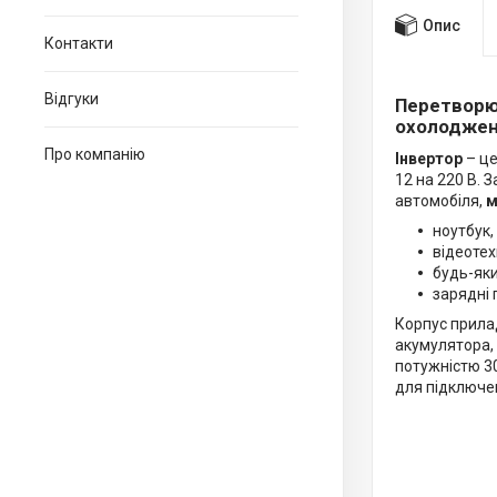
Опис
Контакти
Відгуки
Перетворюв
охолодже
Про компанію
Інвертор
– це
12 на 220 В.
автомобіля,
м
ноутбук, 
відеотех
будь-як
зарядні 
Корпус прилад
акумулятора,
потужністю 30
для підключе