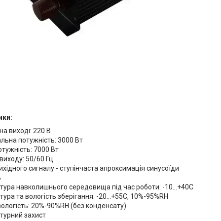
ики:
на виході: 220 В
льна потужність: 3000 Вт
отужність: 7000 Вт
виходу: 50/60 Гц
хідного сигналу - ступінчаста апроксимація синусоїди
%
ура навколишнього середовища під час роботи: -10...+40С
ура та вологість зберігання: -20...+55С, 10%-95%RH
ологість: 20%-90%RH (без конденсату)
турний захист