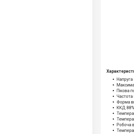
Характерист
Напруга 
Максима
Пікова п
Частота 
Форма ви
ККД 88
Температ
Температ
Робоча в
Темпера