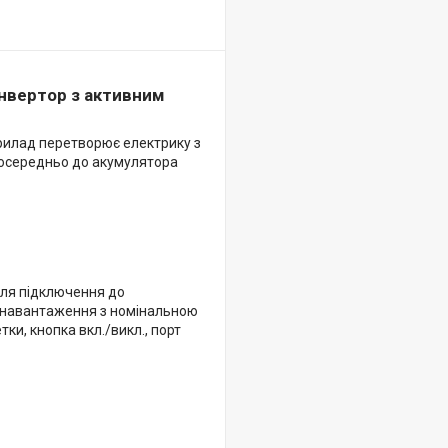
Інвертор з активним
прилад перетворює електрику з
посередньо до акумулятора
для підключення до
 навантаження з номінальною
ки, кнопка вкл./викл., порт