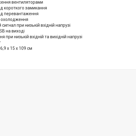
ення вентиляторами
ід короткого замикання
від перевантаження
и охолодження
 сигнал при низькій вхідній напрузі
SB на виході
я при низькій вхідній та вихідній напрузі
г
6,9 x 15 x 109 см