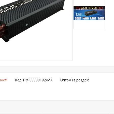
ності
Код:
НФ-00008192/MX
Оптом і в роздріб