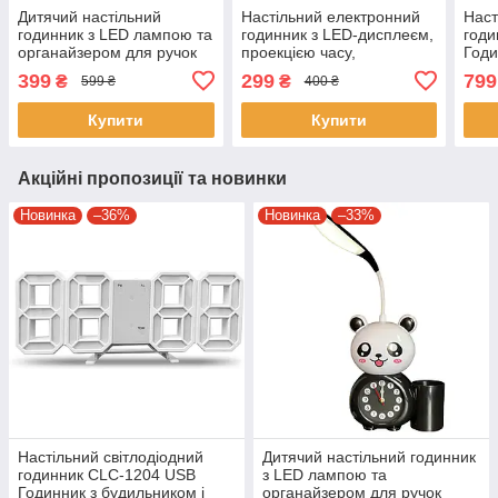
Дитячий настільний
Настільний електронний
Наст
годинник з LED лампою та
годинник з LED-дисплеєм,
год
органайзером для ручок
проекцією часу,
Годи
Alarm clock XL-801
будильником
підс
399
299
799
₴
₴
599 ₴
400 ₴
Настільний годинник у
та вимірюванням клімату
вигляді панди
Купити
Купити
Акційні пропозиції та новинки
Новинка
–36%
Новинка
–33%
Настільний світлодіодний
Дитячий настільний годинник
годинник CLC-1204 USB
з LED лампою та
Годинник з будильником і
органайзером для ручок