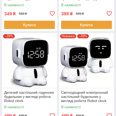
білим підсвічуванням
Alarm clock XL-801
В наявності
В наявності
Настільний годинник у
вигляді панди
349
399
₴
₴
549 ₴
599 ₴
Купити
Купити
–29%
Новинка
–29%
Дитячий настільний годинник
Світлодіодний електронний
будильник у вигляді робота
настільний будильник у
Robot clock
вигляді робота Robot clock
Білий
В наявності
В наявності
499
499
₴
₴
699 ₴
699 ₴