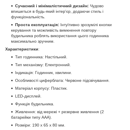
Сучасний і мінімалістичний дизайн:
Чудово
впишеться в будь-який інтер'єр, додаючи стиль і
функціональність.
Проста експлуатація:
Інтуїтивно зрозумілі кнопки
керування та можливість вимкнення повтору
будильника роблять використання цього годинника
максимально зручним.
Характеристики
:
Тип годинника: Настільний.
Тип механізму: Електронний.
Індикація: Годинник, хвилини.
Особливості циферблата: Червоне підсвічування.
Матеріал корпусу: Пластик.
LED-дисплей.
Функція будильника.
Живлення: від мережі + резервне живлення (2
батарейки типу ААА).
Розміри: 190 х 65 х 80 мм.