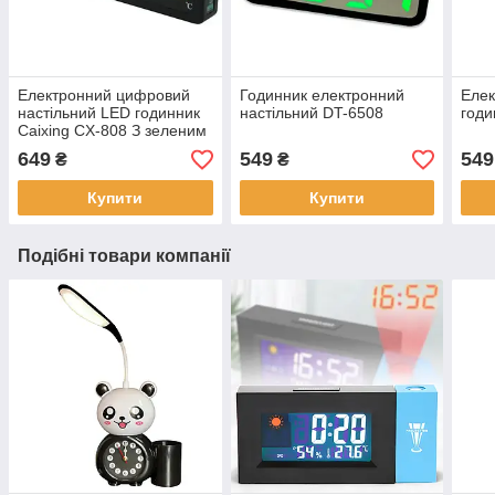
Електронний цифровий
Годинник електронний
Елек
настільний LED годинник
настільний DT-6508
годи
Caixing CX-808 З зеленим
циферблатом
649
549
549
₴
₴
Купити
Купити
Подібні товари компанії