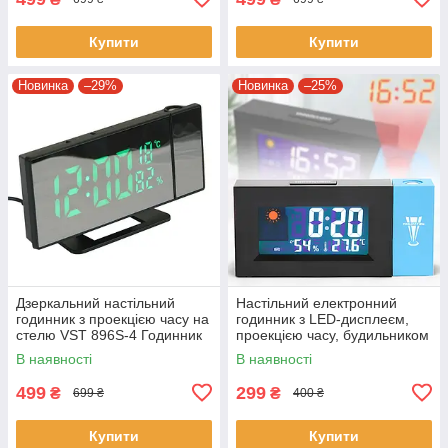
Купити
Купити
Новинка
–29%
Новинка
–25%
Дзеркальний настільний
Настільний електронний
годинник з проекцією часу на
годинник з LED-дисплеєм,
стелю VST 896S-4 Годинник
проекцією часу, будильником
із зеленим підсвічуванням
та вимірюванням клімату
В наявності
В наявності
499
299
₴
₴
699 ₴
400 ₴
Купити
Купити