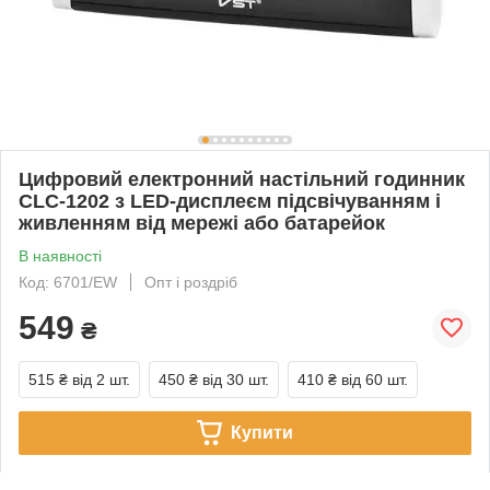
Цифровий електронний настільний годинник
CLC-1202 з LED-дисплеєм підсвічуванням і
живленням від мережі або батарейок
В наявності
Код: 6701/EW
Опт і роздріб
549
₴
515 ₴
від 2 шт.
450 ₴
від 30 шт.
410 ₴
від 60 шт.
Купити