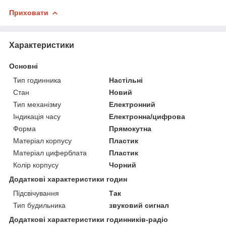
Приховати
Характеристики
Основні
Тип годинника
Настільні
Стан
Новий
Тип механізму
Електронний
Індикація часу
Електронна/цифрова
Форма
Прямокутна
Матеріал корпусу
Пластик
Матеріал циферблата
Пластик
Колір корпусу
Чорний
Додаткові характеристики годин
Підсвічування
Так
Тип будильника
звуковий сигнал
Додаткові характеристики годинників-радіо