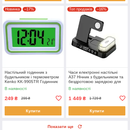
Новинка
–17%
Топ продажів
–16%
Настільний годинник з
Часи електронні настільні
будильником і термометром
A37 Нічник з будильником та
Kenko KK-9905TR Годинник
бездротовою зарядкою для
електронний з
телефону та годинника
В наявності
В наявності
підсвічуванням
249
1 449
₴
₴
299 ₴
1 729 ₴
Купити
Купити
Показати ще