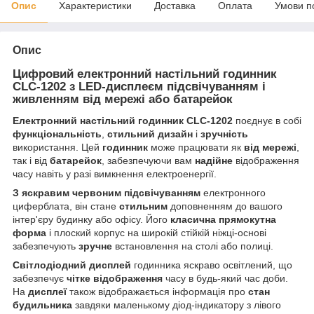
Опис
Характеристики
Доставка
Оплата
Умови п
Опис
Цифровий електронний настільний годинник
CLC-1202 з LED-дисплеєм підсвічуванням і
живленням від мережі або батарейок
Електронний настільний годинник CLC-1202
поєднує в собі
функціональність
,
стильний
дизайн
і
зручність
використання. Цей
годинник
може працювати як
від
мережі
,
так і від
батарейок
, забезпечуючи вам
надійне
відображення
часу навіть у разі вимкнення електроенергії.
З яскравим червоним підсвічуванням
електронного
циферблата, він стане
стильним
доповненням до вашого
інтер'єру будинку або офісу. Його
класична
прямокутна
форма
і плоский корпус на широкій стійкій ніжці-основі
забезпечують
зручне
встановлення на столі або полиці.
Світлодіодний
дисплей
годинника яскраво освітлений, що
забезпечує
чітке
відображення
часу в будь-який час доби.
На
дисплеї
також відображається інформація про
стан
будильника
завдяки маленькому діод-індикатору з лівого