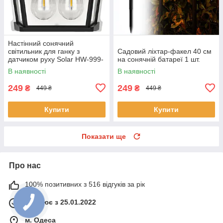
Настінний сонячний
світильник для ганку з
Садовий ліхтар-факел 40 см
датчиком руху Solar HW-999-
на сонячній батареї 1 шт.
2 Ліхтар на 3 режими
В наявності
В наявності
249
249
₴
₴
449 ₴
449 ₴
Купити
Купити
Показати ще
Про нас
100% позитивних з 516 відгуків за рік
Працює з 25.01.2022
м. Одеса