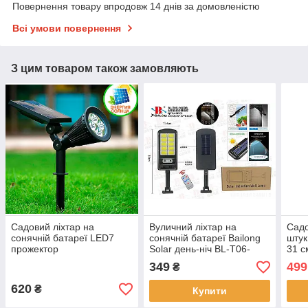
Повернення товару впродовж 14 днів за домовленістю
Всі умови повернення
З цим товаром також замовляють
Садовий ліхтар на
Вуличний ліхтар на
Садо
сонячній батареї LED7
сонячній батареї Bailong
штук
прожектор
Solar день-ніч BL-T06-
31 с
10COB
349
499
₴
620
₴
Купити