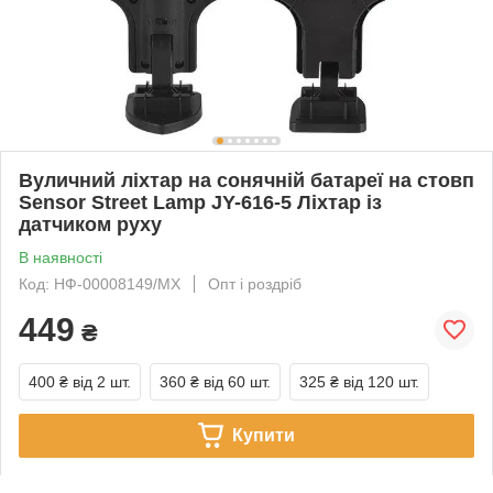
Вуличний ліхтар на сонячній батареї на стовп
Sensor Street Lamp JY-616-5 Ліхтар із
датчиком руху
В наявності
Код: НФ-00008149/MX
Опт і роздріб
449
₴
400 ₴
від 2 шт.
360 ₴
від 60 шт.
325 ₴
від 120 шт.
Купити