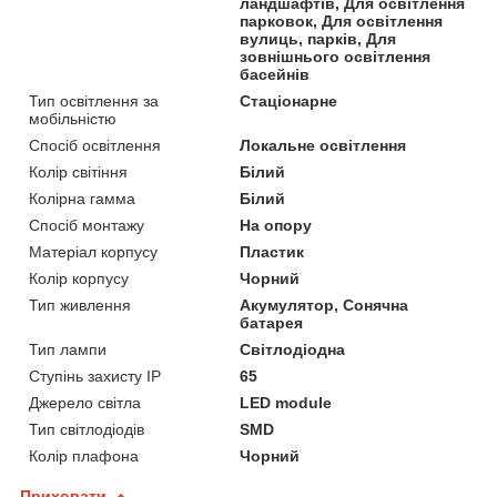
ландшафтів, Для освітлення
парковок, Для освітлення
вулиць, парків, Для
зовнішнього освітлення
басейнів
Тип освітлення за
Стаціонарне
мобільністю
Спосіб освітлення
Локальне освітлення
Колір світіння
Білий
Колірна гамма
Білий
Спосіб монтажу
На опору
Матеріал корпусу
Пластик
Колір корпусу
Чорний
Тип живлення
Акумулятор, Сонячна
батарея
Тип лампи
Світлодіодна
Ступінь захисту IP
65
Джерело світла
LED module
Тип світлодіодів
SMD
Колір плафона
Чорний
Приховати