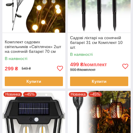
Садові ліхтарі на сонячній
Комплект садових
батареї 31 см Комплект 10
світильників «Світлячок» 2шт
шт.
на сонячній батареї 70 см
В наявності
Теплий білий
В наявності
499
₴/комплект
299
₴
549 ₴
900 ₴/комплект
Купити
Купити
Новинка
–45%
Новинка
–45%