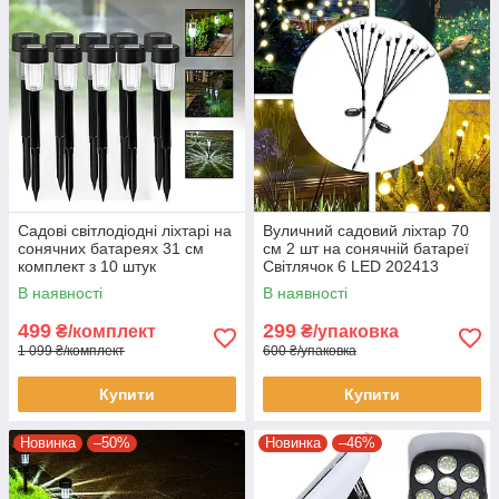
Садові світлодіодні ліхтарі на
Вуличний садовий ліхтар 70
сонячних батареях 31 см
см 2 шт на сонячній батареї
комплект з 10 штук
Світлячок 6 LED 202413
Теплий білий
В наявності
В наявності
499
299
₴/комплект
₴/упаковка
1 099 ₴/комплект
600 ₴/упаковка
Купити
Купити
Новинка
–50%
Новинка
–46%