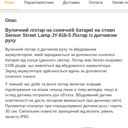
Опис
Характеристики
Доставка
Оплата
Умови п
Опис
Вуличний ліхтар на сонячній батареї на стовп
Sensor Street Lamp JY-616-5
Ліхтар із датчиком
руху
Вуличний ліхтар із датчиком руху та вбудованим
акумулятором, який заряджається за допомогою сонячної
батареї від сонця (денного світла). Ліхтар має безліч яскравих
COB-діодів, що живляться від вбудованого акумулятора.
Заряд акумулятора здійснюється вдень за допомогою
сонячної панелі.
У темний час доби та вночі ліхтар включає яскраве
підсвічування на кілька секунд лише в тому випадку, якщо в
огляд датчика потрапить рух об'єкта. Вбудований датчик
освітленості не дасть ліхтареві вмикається при денному світлі.
Прожектор спалахує при спрацьовуванні датчика руху і горить
30 сек. Світильник повністю захищений від вологи, рівень
захисту IP65.