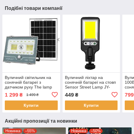
Подібні товари компанії
Вуличний світильник на
Вуличний ліхтар на
Вули
сонячній батареї з
сонячній батареї на стовп
100В
датчиком руху The lamp
Sensor Street Lamp JY-
соня
AND T39 Автономний
616-3 Ліхтар із датчиком
Ліхт
1 299
449
799
₴
₴
1 499 ₴
вуличний ліхтар
руху
пуль
Купити
Купити
Акційні пропозиції та новинки
Новинка
–55%
Новинка
–50%