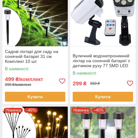
Садові ліхтарі для саду на
Вуличний водонепроникний
сонячній батареї 31 см
ліхтар на сонячній батареї з
Комплект 10 шт.
датчиком руху 77 SMD LED
В наявності
В наявності
499
₴/комплект
299
₴
550 ₴
999 ₴/комплект
Купити
Купити
Новинка
–46%
Новинка
–45%