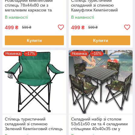
Розкладний кемпінговий
Стілець туристичний
стілець 78х44х80 см з
складаний зі спинкою
металевим каркасом та
Камуфляж Кемпінговий
тканинною спинкою
стілець для походів та
В наявності
В наявності
риболовлі
499
499
₴
₴
599 ₴
599 ₴
Купити
Купити
Новинка
–17%
Новинка
–16%
Стілець туристичний
Складний набір зі столом
складаний зі спинкою
53х51х50 см та 4 складними
Зелений Кемпінговий стілець
стільцями 40х40х35 см у
для походів та риболовлі
чохлі