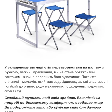
У складеному вигляді стіл перетворюється на валізку з
ручкою,
легкий і практичний, він не стане обтяжливим
вантажем і значно полегшить Ваш відпочинок. Покриття
стільниці - меламін, який має водовідштовхувальні властивості
і стійкий до різного роду механічних пошкоджень: подряпин,
сколів і т.д.
Складаний туристичний стіл зробить Ваш пікнік на
природі по-домашньому комфортним, особливо якщо
Ви подорожуєте авто або купуєте стіл для дачного
саду.