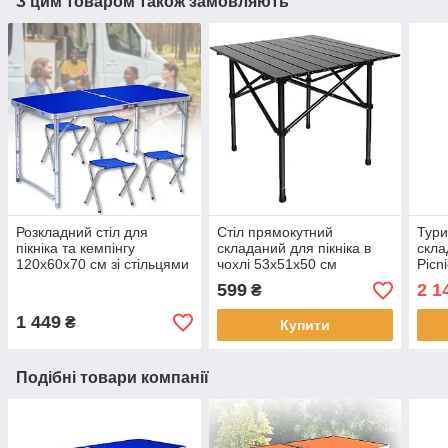
З цим товаром також замовляють
Розкладний стіл для
Стіл прямокутний
Тури
пікніка та кемпінгу
складаний для пікніка в
скла
120х60х70 см зі стільцями
чохлі 53x51x50 см
Picni
у валізі
Туристичний розкладний
регу
599
2 1
₴
стіл Чорний
стіл
1 449
₴
Купити
Подібні товари компанії