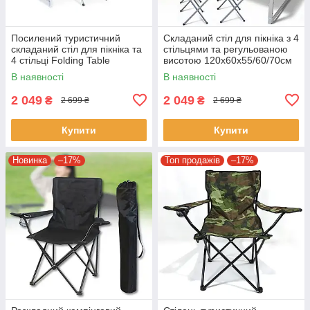
Посилений туристичний
Складаний стіл для пікніка з 4
складаний стіл для пікніка та
стільцями та регульованою
4 стільці Folding Table
висотою 120х60х55/60/70см
Зелений Стіл із стільцями
В наявності
В наявності
для дачі
2 049
2 049
₴
₴
2 699 ₴
2 699 ₴
Купити
Купити
Новинка
–17%
Топ продажів
–17%