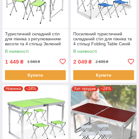
Туристичний складний стіл
Посилений туристичний
для пікніка з регулюванням
складаний стіл для пікніка та
висоти та 4 стільці Зелений
4 стільці Folding Table Синій
Стіл із стільцями для дачі
Стіл із стільцями для дачі
В наявності
В наявності
1 449
2 049
₴
₴
1 949 ₴
2 699 ₴
Купити
Купити
Новинка
–24%
Хит продаж
–24%