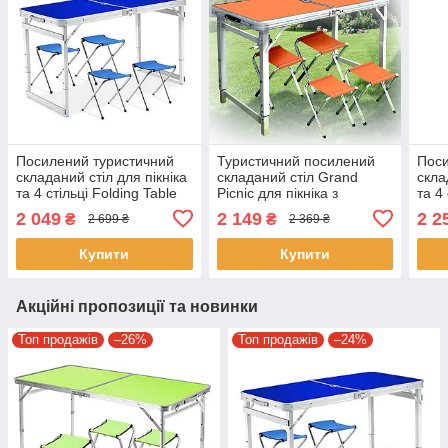
Посилений туристичний
Туристичний посилений
Поси
складаний стіл для пікніка
складаний стіл Grand
скла
та 4 стільці Folding Table
Picnic для пікніка з
та 4
Синій Стіл із стільцями
регулюванням висоти та 4
Стіл
2 049
2 149
2 2
₴
₴
2 699 ₴
2 369 ₴
для дачі
стільці GP4262-3
Купити
Купити
Акційні пропозиції та новинки
Топ продажів
–26%
Топ продажів
–24%