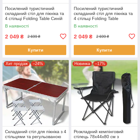
Посилений туристичний
Посилений туристичний
складаний стіл для пікніка та
складаний стіл для пікніка та
4 стільці Folding Table Синій
4 стільці Folding Table
Стіл із стільцями для дачі
Зелений Стіл із стільцями
В наявності
В наявності
для дачі
2 049
2 049
₴
₴
2 699 ₴
2 699 ₴
Купити
Купити
Хит продаж
–24%
Новинка
–17%
Складаний стіл для пікніка з 4
Розкладний кемпінговий
стільцями та регульованою
стілець 78х44х80 см з