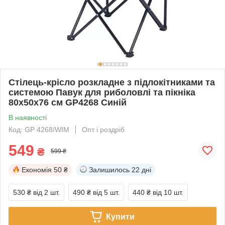
Стілець-крісло розкладне з підлокітниками та
системою Павук для риболовлі та пікніка
80х50х76 см GP4268 Синій
В наявності
Код: GP 4268/WIM
Опт і роздріб
549
₴
599 ₴
Економія
50 ₴
Залишилось
22 дні
530 ₴
від 2 шт.
490 ₴
від 5 шт.
440 ₴
від 10 шт.
Купити