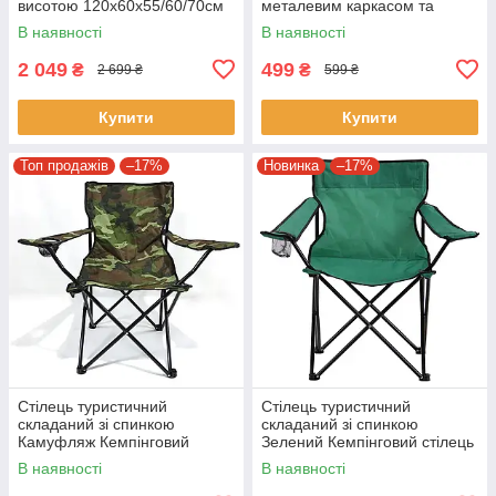
висотою 120х60х55/60/70см
металевим каркасом та
тканинною спинкою
В наявності
В наявності
2 049
499
₴
₴
2 699 ₴
599 ₴
Купити
Купити
Топ продажів
–17%
Новинка
–17%
Стілець туристичний
Стілець туристичний
складаний зі спинкою
складаний зі спинкою
Камуфляж Кемпінговий
Зелений Кемпінговий стілець
стілець для походів та
для походів та риболовлі
В наявності
В наявності
риболовлі