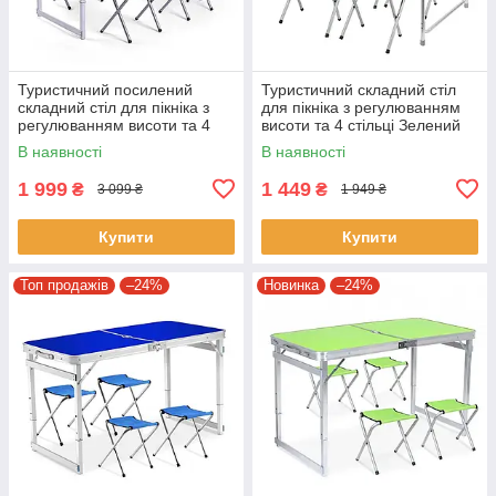
Туристичний посилений
Туристичний складний стіл
складний стіл для пікніка з
для пікніка з регулюванням
регулюванням висоти та 4
висоти та 4 стільці Зелений
стільці GP4282 Коричневий
Стіл із стільцями для дачі
В наявності
В наявності
1 999
1 449
₴
₴
3 099 ₴
1 949 ₴
Купити
Купити
Топ продажів
–24%
Новинка
–24%