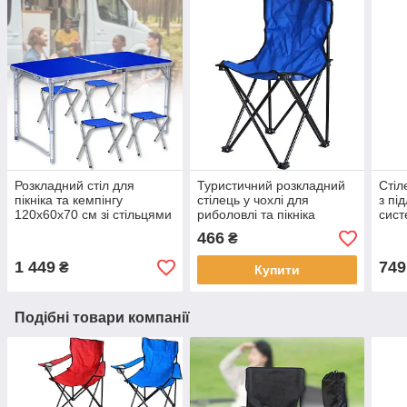
Розкладний стіл для
Туристичний розкладний
Стіл
пікніка та кемпінгу
стілець у чохлі для
з пі
120х60х70 см зі стільцями
риболовлі та пікніка
сист
у валізі
60х32х32 см Х1-238
рибо
466
₴
80х
Кам
1 449
749
₴
Купити
Подібні товари компанії