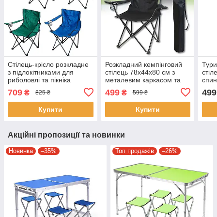
Стілець-крісло розкладне
Розкладний кемпінговий
Тури
з підлокітниками для
стілець 78х44х80 см з
стіл
риболовлі та пікніка
металевим каркасом та
спин
80х40х40 см Х1-239
тканинною спинкою
карк
709
499
499
₴
₴
825 ₴
599 ₴
Купити
Купити
Акційні пропозиції та новинки
Новинка
–35%
Топ продажів
–26%