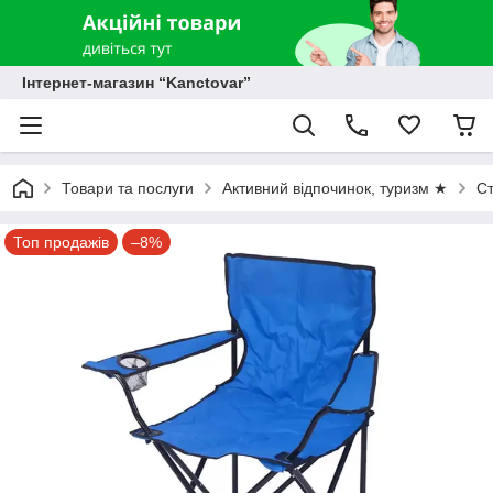
Інтернет-магазин “Kanctovar”
Товари та послуги
Активний відпочинок, туризм ★
Ст
Топ продажів
–8%