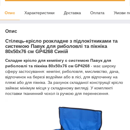
Опис
Характеристики
Доставка
Оплата
Умови п
Опис
Стілець-крісло розкладне з підлокітниками та
системою Павук для риболовлі та пікніка
80х50х76 см GP4268 Синій
Складне крісло для кемпінгу с системою Павук для
риболовлі та пікніка 80х50х76 см GP4268
- має широку
сферу застосування: кемпінг, риболовля, мисливство, дача,
відпочинок на березі водойми або в лісі, для відпочинку на
пляжі або для пікніка. За рахунок складаної конструкції крісло
займає мінімум місця у складеному вигляді. У комплекті
поставки тканинний чохол із ручкою для перенесення.