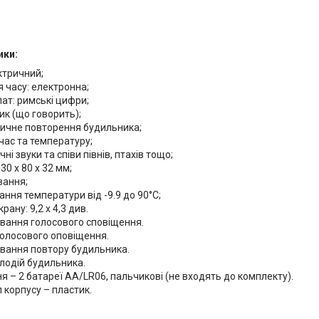
ики:
ктричний;
я часу: електронна;
ат: римські цифри;
к (що говорить);
ичне повторення будильника;
 час та температуру;
ні звуки та співи півнів, птахів тощо;
30 х 80 х 32 мм;
вання;
ння температури від -9.9 до 90°С;
рану: 9,2 х 4,3 див.
вання голосового сповіщення.
голосового оповіщення.
вання повтору будильника.
лодій будильника.
 – 2 батареї AA/LR06, пальчикові (не входять до комплекту).
 корпусу – пластик.