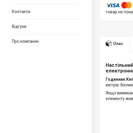
Контакти
товар не пок
Відгуки
Про компанію
Опис
Настільний
електронни
Годинник Ke
метрів. Велик
Якщо вимикаю
елементу жив