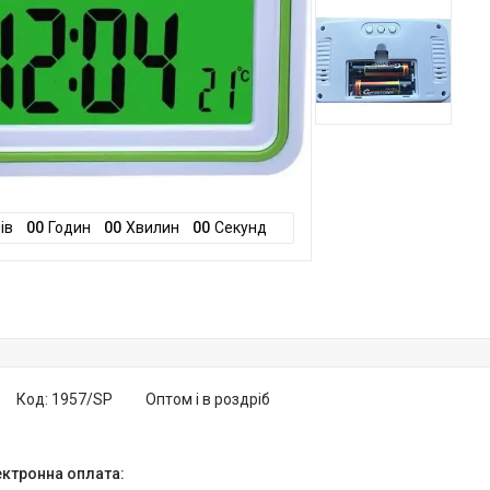
ів
0
0
Годин
0
0
Хвилин
0
0
Секунд
Код:
1957/SP
Оптом і в роздріб