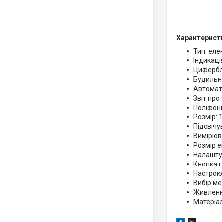
Характерист
Тип: еле
Індикаці
Цифербл
Будильни
Автомат
Звіт про
Поліфоніч
Розмір: 1
Підсвічу
Вимірюва
Розмір ек
Налашту
Кнопка 
Настрою
Вибір ме
Живлення
Матеріал