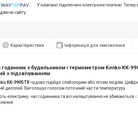
У компанії підключені електронні платежі. Тепер
идаючи сайту.
Характеристики
Інформація для замовлення
 годинник з будильником і термометром Kenko KK-9
й з підсвічуванням
nko KK-9905TR
чудово підійде слабозорим або літнім людям. Цифри
ий дисплей. Виголошує голосом поточний час та температуру.
ть електрику, час годинника та всі налаштування не збиваються 
лення.