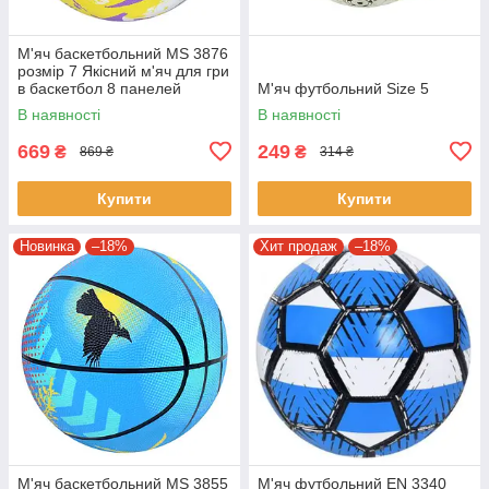
М'яч баскетбольний MS 3876
розмір 7 Якісний м'яч для гри
в баскетбол 8 панелей
М'яч футбольний Size 5
В наявності
В наявності
669
249
₴
₴
869 ₴
314 ₴
Купити
Купити
Новинка
–18%
Хит продаж
–18%
М'яч баскетбольний MS 3855
М'яч футбольний EN 3340