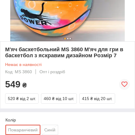
М'яч баскетбольний MS 3860 М'яч для гри в
баскетбол з яскравим дизайном Розмір 7
Немає в наявності
Код: MS 3860
Опт і роздріб
549
₴
520 ₴
від 2 шт.
460 ₴
від 10 шт.
415 ₴
від 20 шт.
Колір
Помаранчевий
Синій