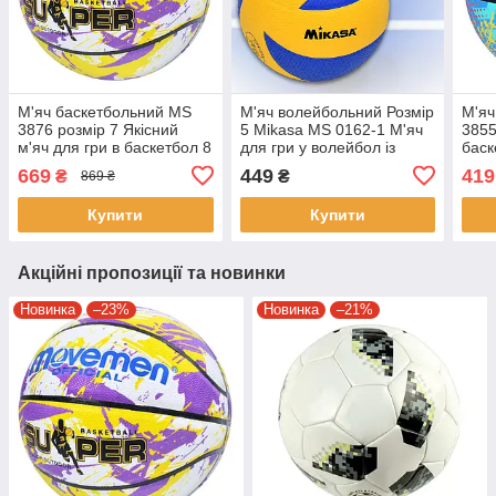
М'яч баскетбольний MS
М'яч волейбольний Розмір
М'яч
3876 розмір 7 Якісний
5 Mikasa MS 0162-1 М'яч
3855
м'яч для гри в баскетбол 8
для гри у волейбол із
баск
панелей
яскравим дизайном
диза
669
449
419
₴
₴
869 ₴
Купити
Купити
Акційні пропозиції та новинки
Новинка
–23%
Новинка
–21%