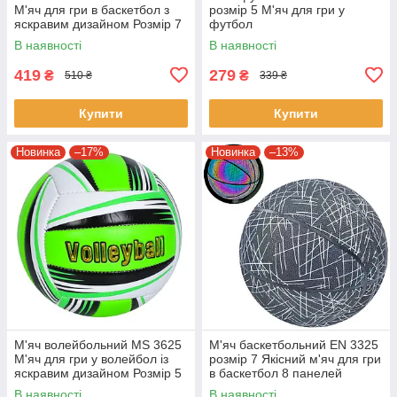
М'яч для гри в баскетбол з
розмір 5 М'яч для гри у
яскравим дизайном Розмір 7
футбол
В наявності
В наявності
419
279
₴
₴
510 ₴
339 ₴
Купити
Купити
Новинка
–17%
Новинка
–13%
М'яч волейбольний MS 3625
М'яч баскетбольний EN 3325
М'яч для гри у волейбол із
розмір 7 Якісний м'яч для гри
яскравим дизайном Розмір 5
в баскетбол 8 панелей
В наявності
В наявності