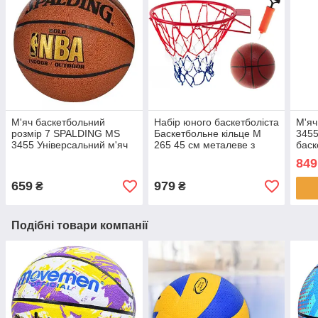
М'яч баскетбольний
Набір юного баскетболіста
М'яч
розмір 7 SPALDING MS
Баскетбольне кільце M
3455
3455 Універсальний м'яч
265 45 см металеве з
баск
для гри в залі та на вулиці
м'ячем і насосом
шва
849
659
979
₴
₴
Подібні товари компанії