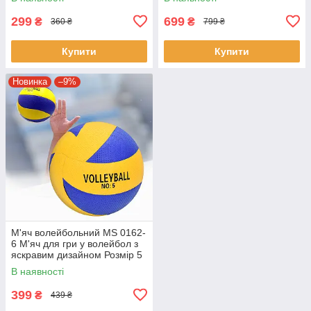
299
699
₴
₴
360 ₴
799 ₴
Купити
Купити
Новинка
–9%
М'яч волейбольний MS 0162-
6 М'яч для гри у волейбол з
яскравим дизайном Розмір 5
В наявності
399
₴
439 ₴