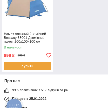
Намет пляжний 2-х місний
Bestway 68001 Двомісний
намет 200х100х100 см
В наявності
899
₴
999 ₴
Купити
Про нас
99% позитивних з 517 відгуків за рік
Працює з 25.01.2022
КНОПКА
м. Одеса
ЗВ'ЯЗКУ