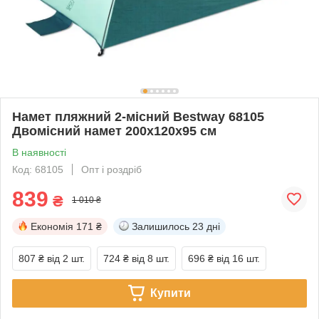
Намет пляжний 2-місний Bestway 68105
Двомісний намет 200x120x95 см
В наявності
Код: 68105
Опт і роздріб
839
₴
1 010 ₴
Економія
171 ₴
Залишилось
23 дні
807 ₴
від 2 шт.
724 ₴
від 8 шт.
696 ₴
від 16 шт.
Купити