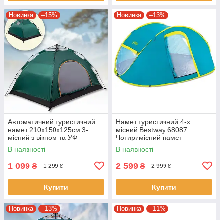
Новинка
–15%
Новинка
–13%
Автоматичний туристичний
Намет туристичний 4-х
намет 210х150х125см 3-
місний Bestway 68087
місний з вікном та УФ
Чотиримісний намет
захистом MM-3005
240х210х100 см
В наявності
В наявності
1 099
2 599
₴
₴
1 299 ₴
2 999 ₴
Купити
Купити
Новинка
–13%
Новинка
–11%