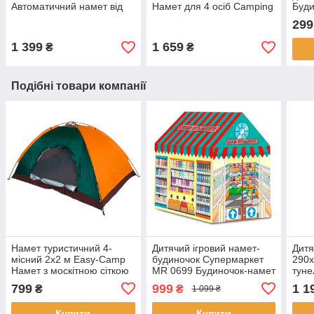
Автоматичний намет від
Намет для 4 осіб Camping
Буди
сонця
Tent 2*2м YB-3007
соба
299
1 399
1 659
₴
₴
Подібні товари компанії
Намет туристичний 4-
Дитячий ігровий намет-
Дитя
місний 2x2 м Easy-Camp
будиночок Супермаркет
290x
Намет з москітною сіткою
MR 0699 Будиночок-намет
туне
Зелено-оранжева
для дітей 70x95x100 см
бас
799
999
1 1
₴
₴
1 099 ₴
Купити
Купити