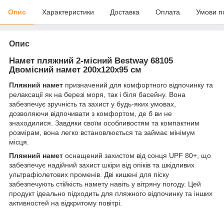
Опис
Характеристики
Доставка
Оплата
Умови п
Опис
Намет пляжний 2-місний Bestway 68105
Двомісний намет 200x120x95 см
Пляжний намет
призначений для комфортного відпочинку та
релаксації як на березі моря, так і біля басейну. Вона
забезпечує зручність та захист у будь-яких умовах,
дозволяючи відпочивати з комфортом, де б ви не
знаходилися. Завдяки своїм особливостям та компактним
розмірам, вона легко встановлюється та займає мінімум
місця.
Пляжний намет
оснащений захистом від сонця UPF 80+, що
забезпечує надійний захист шкіри від опіків та шкідливих
ультрафіолетових променів. Дві кишені для піску
забезпечують стійкість намету навіть у вітряну погоду. Цей
продукт ідеально підходить для пляжного відпочинку та інших
активностей на відкритому повітрі.