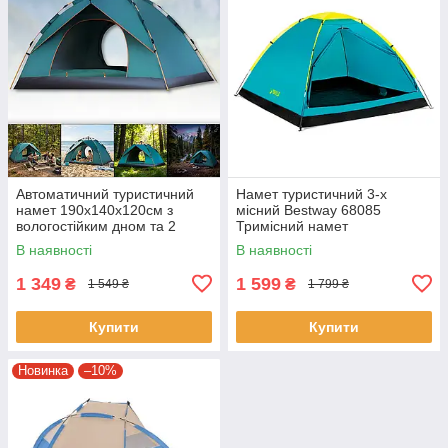
Автоматичний туристичний
Намет туристичний 3-х
намет 190х140х120см з
місний Bestway 68085
вологостійким дном та 2
Тримісний намет
входами
210х210х130 см
В наявності
В наявності
1 349
1 599
₴
₴
1 549 ₴
1 799 ₴
Купити
Купити
Новинка
–10%