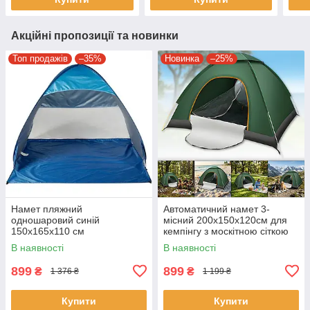
Акційні пропозиції та новинки
Топ продажів
–35%
Новинка
–25%
Намет пляжний
Автоматичний намет 3-
одношаровий синій
місний 200х150х120см для
150х165х110 см
кемпінгу з москітною сіткою
Автоматичний намет від
В наявності
В наявності
сонця
899
899
₴
₴
1 376 ₴
1 199 ₴
Купити
Купити