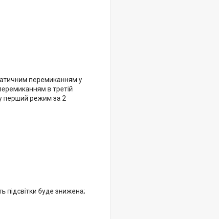
оматичним перемиканням у
 перемиканням в третій
у перший режим за 2
ть підсвітки буде знижена;