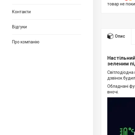
товар не пок
Контакти
Відгуки
Опис
Про компанію
Настільний
зеленим п
Світлодіодна 
дзвінок будил
Обладнані фу
вночі.