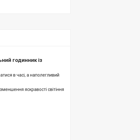
ний годинник із
атися в часі, а наполегливий
зменшення яскравості світіння