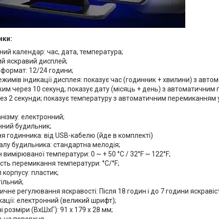
ики:
ий календар: час, дата, температура;
й яскравий дисплей;
формат: 12/24 години;
ежимів індикації дисплея: показує час (годинник + хвилини) з авт
им через 10 секунд; показує дату (місяць + день) з автоматичним
ез 2 секунди; показує температуру з автоматичним перемиканням 
нізму: електронний;
нний будильник;
 годинника: від USB-кабелю (йде в комплекті)
алу будильника: стандартна мелодія;
 вимірюваної температури: 0 ~ + 50 °C / 32°F ~ 122°F;
ть перемикання температури: °С/°F;
 корпусу: пластик;
тільний;
чне регулювання яскравості: Після 18 годин і до 7 години яскравіс
кації: електронний (великий шрифт);
і розміри (ВхШхГ): 91 х 179 х 28 мм;