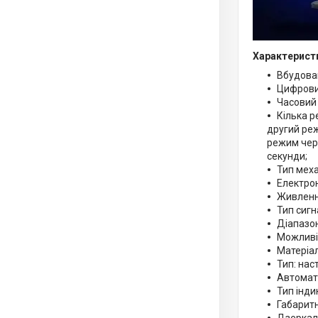
Характерист
Вбудован
Цифрови
Часовий 
Кілька р
другий реж
режим чер
секунди;
Тип меха
Електро
Живлення
Тип сигн
Діапазон
Можливіс
Матеріал
Тип: нас
Автомати
Тип інди
Габаритн