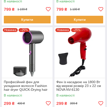
В наявності
В наявності
потужністю
799
799
₴
₴
1 199 ₴
1 100 ₴
Купити
Купити
Новинка
–25%
Новинка
–25%
Професійний фен для
Фен із насадкою на 1800 Вт
укладання волосся Fashion
від мережі розмір 23 х 22 см
hair dryer QUICK-Drying hair
NOVA NV-6130
care Фен для волосся на
В наявності
В наявності
1800 Вт
299
299
₴
₴
400 ₴
399 ₴