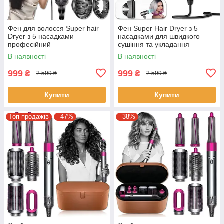
Фен для волосся Super hair
Фен Super Hair Dryer з 5
Dryer з 5 насадками
насадками для швидкого
професійний
сушіння та укладання
волосся LY-94
В наявності
В наявності
999
999
₴
₴
2 599 ₴
2 599 ₴
Купити
Купити
Топ продажів
–47%
–38%