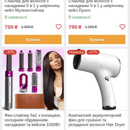
Стайлер для волосся з
Стайлер для волосся з
насадками 5 в 1 у шкіряному
насадками 5 в 1 у шкіряному
кейсі Мультистайлер
кейсі Dyson
автоматичний для укладання
В наявності
В наявності
та завивки
799
799
₴
₴
1 499 ₴
1 299 ₴
Купити
Купити
–33%
Новинка
–27%
Фен-стайлер 5в1 з іонізацією,
Компактний акумуляторний
холодним обдуванням,
фен для сушіння та
насадками та кейсом 1000Вт
укладання волосся Hair Dryer
2600 mAh Бездротовий фен