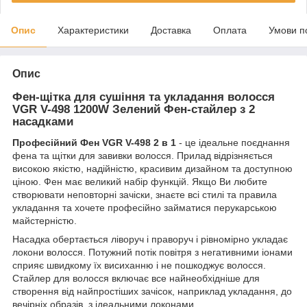
Опис
Характеристики
Доставка
Оплата
Умови п
Опис
Фен-щітка для сушіння та укладання волосся
VGR V-498 1200W Зелений Фен-стайлер з 2
насадками
Професійний Фен VGR V-498 2 в 1
- це ідеальне поєднання
фена та щітки для завивки волосся. Прилад відрізняється
високою якістю, надійністю, красивим дизайном та доступною
ціною. Фен має великий набір функцій. Якщо Ви любите
створювати неповторні зачіски, знаєте всі стилі та правила
укладання та хочете професійно займатися перукарською
майстерністю.
Насадка обертається ліворуч і праворуч і рівномірно укладає
локони волосся. Потужний потік повітря з негативними іонами
сприяє швидкому їх висиханню і не пошкоджує волосся.
Стайлер для волосся включає все найнеобхідніше для
створення від найпростіших зачісок, наприклад укладання, до
вечірніх образів, з ідеальними локонами.