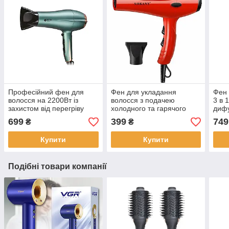
Професійний фен для
Фен для укладання
Фен 
волосся на 2200Вт із
волосся з подачею
3 в 
захистом від перегріву
холодного та гарячого
диф
BITEK BT-409G Зелений
повітря 2 швидкості
221
699
399
749
₴
₴
SOKANY SК-174 Червоний
Купити
Купити
Подібні товари компанії