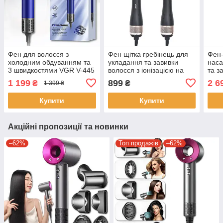
Фен для волосся з
Фен щітка гребінець для
Фен-
холодним обдуванням та
укладання та завивки
наса
3 швидкостями VGR V-445
волосся з іонізацією на
та з
1600W Синій
1000W VGR V-492
486
1 199
899
2 6
₴
₴
1 399 ₴
Стайлер з гарячим
повітрям
Купити
Купити
Акційні пропозиції та новинки
–62%
Топ продажів
–62%