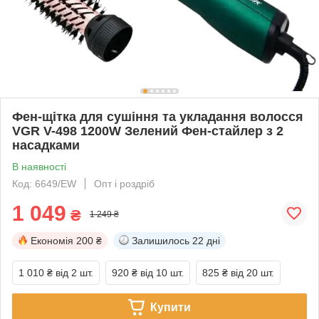
Фен-щітка для сушіння та укладання волосся
VGR V-498 1200W Зелений Фен-стайлер з 2
насадками
В наявності
Код: 6649/EW
Опт і роздріб
1 049
₴
1 249 ₴
Економія
200 ₴
Залишилось
22 дні
1 010 ₴
від 2 шт.
920 ₴
від 10 шт.
825 ₴
від 20 шт.
Купити