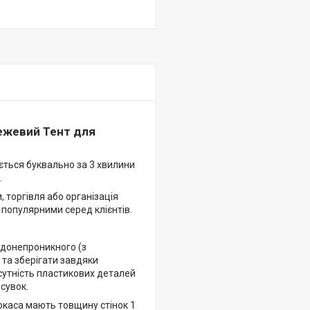
Бежевий Тент для
ається буквально за 3 хвилини
.
, торгівля або організація
х популярними серед клієнтів.
одонепроникного (з
 та зберігати завдяки
сутність пластикових деталей
асувок.
ркаса мають товщину стінок 1