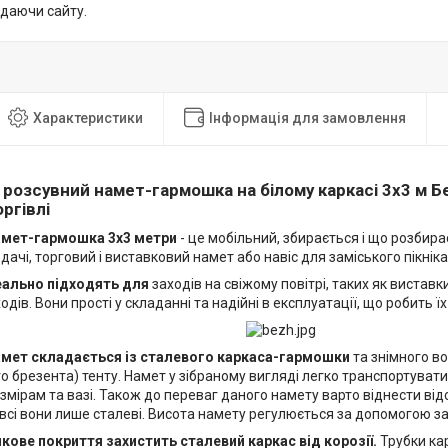
идаючи сайту.
Характеристики
Інформація для замовлення
розсувний намет-гармошка на білому каркасі 3х3 м 
ргівлі
амет-гармошка 3х3 метри
- це мобільний, збирається і що розбир
дачі, торговий і виставковий намет або навіс для заміського пікніка
еально підходять для
заходів на свіжому повітрі, таких як виставки
одів. Вони прості у складанні та надійні в експлуатації, що робить ї
амет складається із сталевого каркаса-гармошки
та знімного в
 брезента) тенту. Намет у зібраному вигляді легко транспортувати
мірам та вазі. Також до переваг даного намету варто віднести від
, всі вони лише сталеві. Висота намету регулюється за допомогою з
кове покриття захистить сталевий каркас від корозії.
Трубки ка