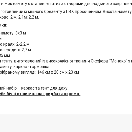
 ніжок намету є сталеві «п'яти» з отворами для надійного закріплен
иготовлений із міцного брезенту з ПВХ просоченням. Висота намет
во: 2 м; 2,1м; 2,2 м.
ики:
намету: 3х3 м
кг
о краях: 2-2,2 м
осередині: 2,7 м
35 мм
 тенту: виготовлений із високоякісної тканини Оксфорд "Монако" з
амету: каркас - гармошка
 зібраному вигляді: 146 см х 20 см х 20 см
ий набір – каркас та тент для даху.
еби бічні стіни можна придбати окремо.