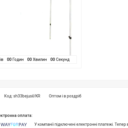
ів
0
0
Годин
0
0
Хвилин
0
0
Секунд
Код:
sh33bejusil/KR
Оптом і в роздріб
У компанії підключені електронні платежі. Тепер