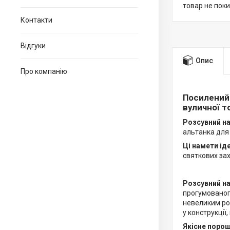
товар не пок
Контакти
Відгуки
Опис
Про компанію
Посилений 
вуличної то
Розсувний н
альтанка для 
Ці намети ід
святкових зах
Розсувний н
прогумованого
невеликим роз
у конструкції
Якісне порош