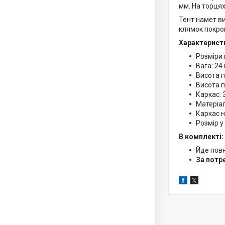
мм. На торцях
Тент намет в
клямок покроко
Характерист
Розміри 
Вага: 24 
Висота п
Висота п
Каркас: 
Матеріал
Каркас н
Розмір у
В комплекті:
Йде повн
За потр