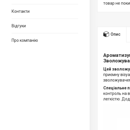
товар не пок
Контакти
Відгуки
Опис
Про компанію
Ароматизую
Зволожува
Цей зволожу
приємну візу
зволожувачем
Спеціальне п
контроль на 
легкістю. До