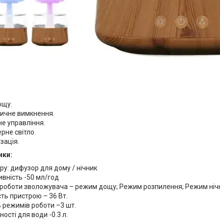
ощу.
ичне вимкнення.
е управління.
рне світло.
зація.
ики:
ру: дифузор для дому / нічник
вність -50 мл/год
роботи зволожувача – режим дощу; Режим розпилення; Режим ніч
ть пристрою – 36 Вт.
ь режимів роботи –3 шт.
ності для води -0.3 л.