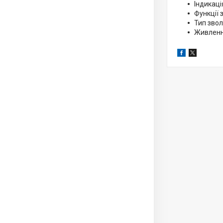
Індикаці
Функції 
Тип зво
Живленн