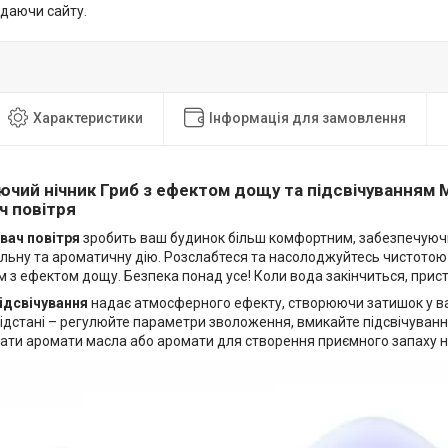
идаючи сайту.
Характеристики
Інформація для замовлення
чий нічник Гриб з ефектом дощу та підсвічуванням 
ч повітря
вач повітря
зробить ваш будинок більш комфортним, забезпечуючи
альну та ароматичну дію. Розслабтеся та насолоджуйтесь чистотою
 з ефектом дощу. Безпека понад усе! Коли вода закінчиться, прис
ідсвічування
надає атмосферного ефекту, створюючи затишок у в
відстані – регулюйте параметри зволоження, вмикайте підсвічуван
дати аромати масла або аромати для створення приємного запаху н