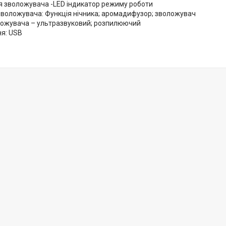
я зволожувача -LED індикатор режиму роботи
зволожувача: Функція нічника; аромадифузор; зволожувач
ложувача – ультразвуковий; розпилюючий
я: USB