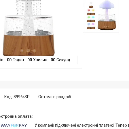
ів
0
0
Годин
0
0
Хвилин
0
0
Секунд
Код:
8996/SP
Оптом і в роздріб
У компанії підключені електронні платежі. Тепер