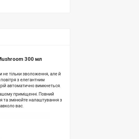
Mushroom 300 мл
 не тільки зволоження, але й
 повітря з елегантним
трій автоматично вимкнеться.
ашому приміщенні. Повний
ня та змінюйте налаштування з
авколо вас.