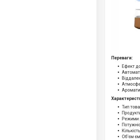
Переваги:
Ефект д
Автомат
Віддален
Атмосфе
Аромати
Характерист
Тип това
Продукти
Режими 
Потужніс
Кількіст
Об'єм єм