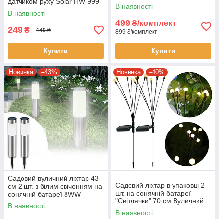
датчиком руху Solar HW-999-
В наявності
2 Ліхтар на 3 режими
В наявності
499
₴/комплект
249
₴
449 ₴
899 ₴/комплект
Купити
Купити
Новинка
–43%
Новинка
–40%
Садовий вуличний ліхтар 43
Садовий ліхтар в упаковці 2
см 2 шт. з білим свіченням на
шт. на сонячній батареї
сонячній батареї 8WW
"Світлячки" 70 см Вуличний
В наявності
ліхтарик
В наявності