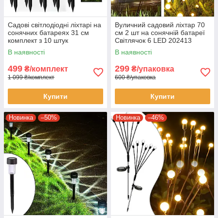
Садові світлодіодні ліхтарі на
Вуличний садовий ліхтар 70
сонячних батареях 31 см
см 2 шт на сонячній батареї
комплект з 10 штук
Світлячок 6 LED 202413
Теплий білий
В наявності
В наявності
499
299
₴/комплект
₴/упаковка
1 099 ₴/комплект
600 ₴/упаковка
Купити
Купити
Новинка
–50%
Новинка
–46%