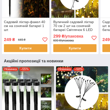
Садовий ліхтар-факел 40
Вуличний садовий ліхтар
Садо
см на сонячній батареї 1
70 см 2 шт на сонячній
шт. 
шт.
батареї Світлячок 6 LED
бата
202413 Теплий білий
ефе
299
₴/упаковка
249
249
₴
449 ₴
600 ₴/упаковка
Купити
Купити
Акційні пропозиції та новинки
Новинка
–55%
Новинка
–50%