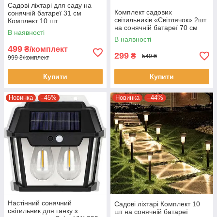
Садові ліхтарі для саду на
Комплект садових
сонячній батареї 31 см
світильників «Світлячок» 2шт
Комплект 10 шт.
на сонячній батареї 70 см
В наявності
Теплий білий
В наявності
499
₴/комплект
299
₴
549 ₴
999 ₴/комплект
Купити
Купити
Новинка
–45%
Новинка
–44%
Настінний сонячний
Садові ліхтарі Комплект 10
світильник для ганку з
шт на сонячній батареї