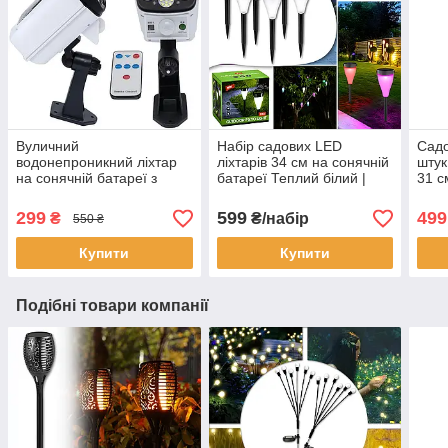
Вуличний
Набір садових LED
Садо
водонепроникний ліхтар
ліхтарів 34 см на сонячній
штук
на сонячній батареї з
батареї Теплий білий |
31 с
датчиком руху 77 SMD
Мультиколір X13Y
LED
299
599
499
₴
₴/набір
550 ₴
Купити
Купити
Подібні товари компанії