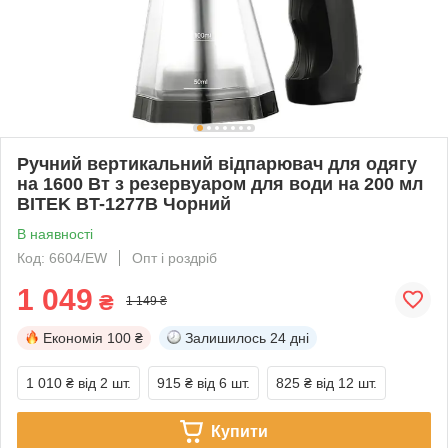
Ручний вертикальний відпарювач для одягу
на 1600 Вт з резервуаром для води на 200 мл
BITEK BT-1277B Чорний
В наявності
Код: 6604/EW
Опт і роздріб
1 049
₴
1 149 ₴
Економія
100 ₴
Залишилось
24 дні
1 010 ₴
від 2 шт.
915 ₴
від 6 шт.
825 ₴
від 12 шт.
Купити