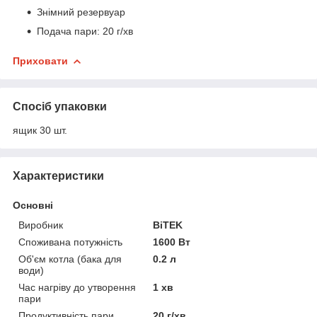
Знімний резервуар
Подача пари: 20 г/хв
Приховати
Спосіб упаковки
ящик 30 шт.
Характеристики
Основні
Виробник
BiTEK
Споживана потужність
1600 Вт
Об'єм котла (бака для
0.2 л
води)
Час нагріву до утворення
1 хв
пари
Продуктивність пари
20 г/хв