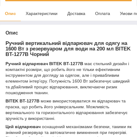
Опис
Характеристики
Доставка
Оплата
Умови п
Опис
Ручний вертикальний відпарювач для одягу на
1600 Вт з резервуаром для води на 200 мл BITEK
BT-1277B Чорний
Ручний відпарювач BITEK BT-1277B
має стильний дизайн і
компактні розміри, що робить його не тільки ефективним
інструментом для догляду за одягом, але і привабливим
елементом інтер'єру. Потужність 1600 Вт забезпечує швидкий
та дбайливий процес відпарювання, виключаючи ризик
пошкодження тканин.
BITEK BT-1277B
може використовуватися як відпарювач та
праска, що робить його універсальним. Можливість
вертикального та горизонтального відпарювання забезпечує
зручність у використанні.
Цей відпарювач
оснащений механізмами безпеки, такими як
знімний резервуар та автоматичне вимкнення при перегріві.