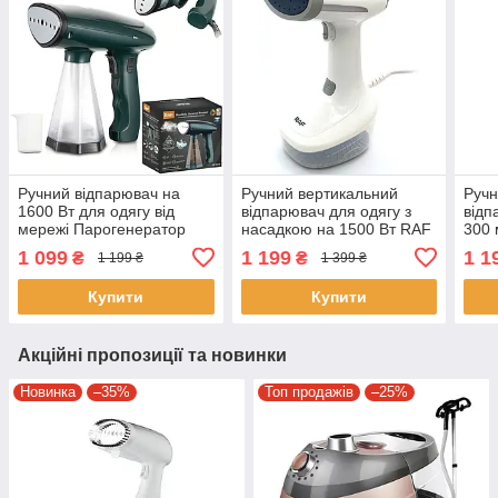
Ручний відпарювач на
Ручний вертикальний
Ручн
1600 Вт для одягу від
відпарювач для одягу з
відп
мережі Парогенератор
насадкою на 1500 Вт RAF
300 
для прасування одягу
R.1278W Білий
1600
1 099
1 199
1 1
₴
₴
1 199 ₴
1 399 ₴
RAF R.1277 Зелений
Рож
Купити
Купити
Акційні пропозиції та новинки
Новинка
–35%
Топ продажів
–25%