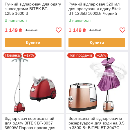
Ручний відпарювач для одягу
Ручний відпарювач 320 мл
з насадками BITEK BT-
для прасування одягу Bitek
1285 1600 Вт
BT-1285В 1600Вт Чорний
В наявності
В наявності
1 149
1 149
₴
₴
1 379 ₴
1 379 ₴
Купити
Купити
Новинка
–17%
Топ продажів
–16%
​​Відпарювач вертикальний
Вертикальний відпарювач із
для одягу BITEK BT-3037
резервуаром для води на 3.5
3600W Парова праска для
л 3800 Вт BITEK BT-3047G