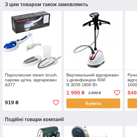
З цим товаром також замовляють
Пароочисник steam brush,
Вертикальний відпарювач
Ручн
парова щітка, відпарювач
з дезінфекцією RAF
відп
A377
R.3039 1800 Вт
1000
Парогенератор для одягу
1 999
849
₴
2 999 ₴
919
₴
Купити
Подібні товари компанії