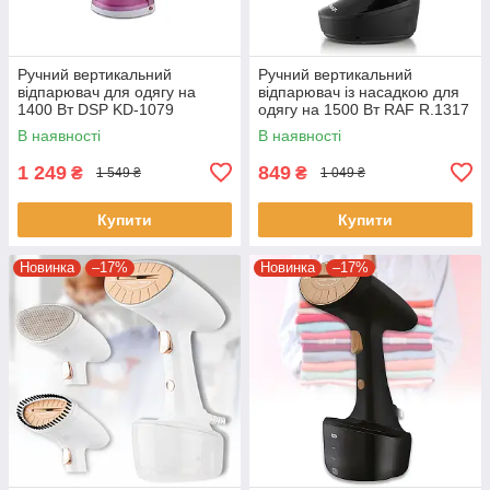
Ручний вертикальний
Ручний вертикальний
відпарювач для одягу на
відпарювач із насадкою для
1400 Вт DSP KD-1079
одягу на 1500 Вт RAF R.1317
Рожевий
Чорний Електричний
В наявності
В наявності
відпарювач
1 249
849
₴
₴
1 549 ₴
1 049 ₴
Купити
Купити
Новинка
–17%
Новинка
–17%