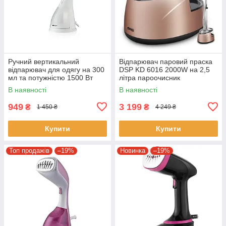
Ручний вертикальний
Відпарювач паровий праска
відпарювач для одягу на 300
DSP KD 6016 2000W на 2,5
мл та потужністю 1500 Вт
літра пароочисник
BITEK BT-1214 Білий
електричний
В наявності
В наявності
949
3 199
₴
₴
1 450 ₴
4 249 ₴
Купити
Купити
Топ продажів
–19%
Новинка
–19%