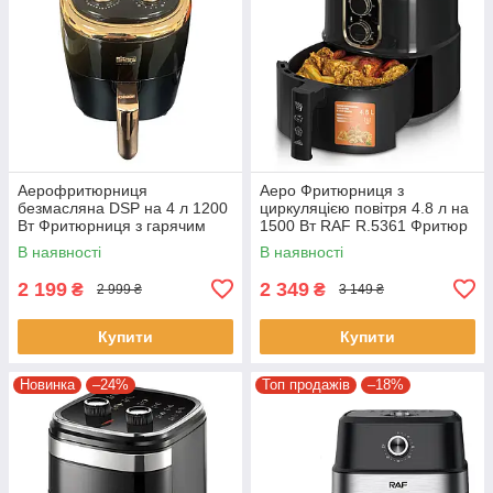
Аерофритюрниця
Аеро Фритюрниця з
безмасляна DSP на 4 л 1200
циркуляцією повітря 4.8 л на
Вт Фритюрниця з гарячим
1500 Вт RAF R.5361 Фритюр
повітрям
для дому
В наявності
В наявності
2 199
2 349
₴
₴
2 999 ₴
3 149 ₴
Купити
Купити
Новинка
–24%
Топ продажів
–18%