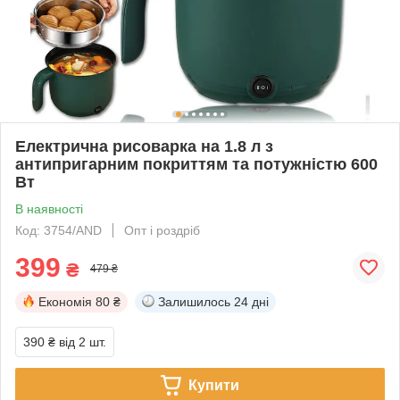
Електрична рисоварка на 1.8 л з
антипригарним покриттям та потужністю 600
Вт
В наявності
Код: 3754/AND
Опт і роздріб
399
₴
479 ₴
Економія
80 ₴
Залишилось
24 дні
390 ₴
від 2 шт.
Купити