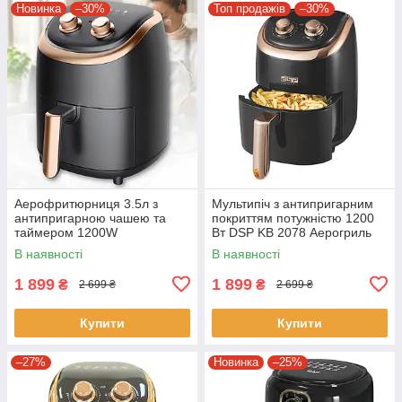
Новинка
–30%
Топ продажів
–30%
Аерофритюрниця 3.5л з
Мультипіч з антипригарним
антипригарною чашею та
покриттям потужністю 1200
таймером 1200W
Вт DSP KB 2078 Аерогриль
Аерофритниця на 4 л
В наявності
В наявності
1 899
1 899
₴
₴
2 699 ₴
2 699 ₴
Купити
Купити
–27%
Новинка
–25%