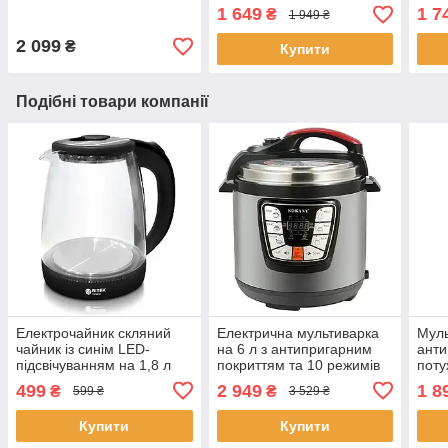
електрична 6 л на 1000 Вт
електрична 5л 900 вт
рисо
1 649
1 7
₴
1 949 ₴
кера
2 099
₴
Купити
Подібні товари компанії
Електрочайник скляний
Електрична мультиварка
Муль
чайник із синім LED-
на 6 л з антипригарним
анти
підсвічуванням на 1,8 л
покриттям та 10 режимів
поту
BITEK BT-3110 Чайник
1000 Вт Sokany SK-2401
KB 2
499
2 949
1 8
₴
₴
599 ₴
3 529 ₴
потужністю 2400 Вт
Аеро
Купити
Купити