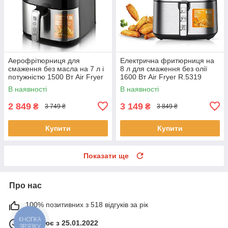
Аерофрітюрниця для
Електрична фритюрниця на
смаження без масла на 7 л і
8 л для смаження без олії
потужністю 1500 Вт Air Fryer
1600 Вт Air Fryer R.5319
RAF R.5354
Повітряна фритюрниця
В наявності
В наявності
Аерофритюрниця для дому
2 849
3 149
₴
₴
3 749 ₴
3 849 ₴
Купити
Купити
Показати ще
Про нас
100% позитивних з 518 відгуків за рік
Працює з 25.01.2022
КНОПКА
ЗВ'ЯЗКУ