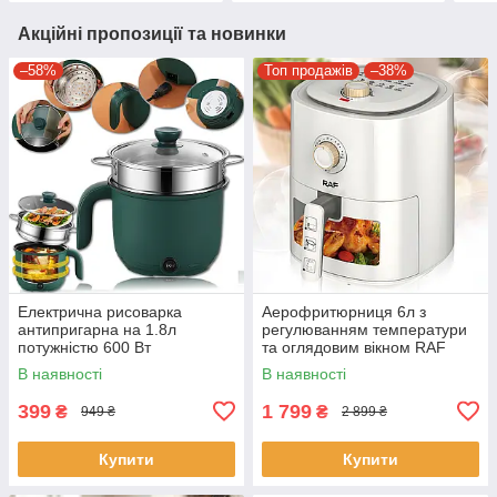
Акційні пропозиції та новинки
–58%
Топ продажів
–38%
Електрична рисоварка
Аерофритюрниця 6л з
антипригарна на 1.8л
регулюванням температури
потужністю 600 Вт
та оглядовим вікном RAF
R.5332 1500W
В наявності
В наявності
399
1 799
₴
₴
949 ₴
2 899 ₴
Купити
Купити