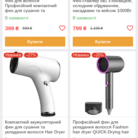
Фен для волосся
Фен-стайлер 5в1 з іонізацією,
Професійний компактний
холодним обдуванням,
фен для сушіння та
насадками та кейсом 1000Вт
укладання Gemei GM-1702
В наявності
В наявності
399
799
₴
₴
599 ₴
1 199 ₴
Купити
Купити
Новинка
–27%
Новинка
–25%
Компактний акумуляторний
Професійний фен для
фен для сушіння та
укладання волосся Fashion
укладання волосся Hair Dryer
hair dryer QUICK-Drying hair
2600 mAh Бездротовий фен
care Фен для волосся на