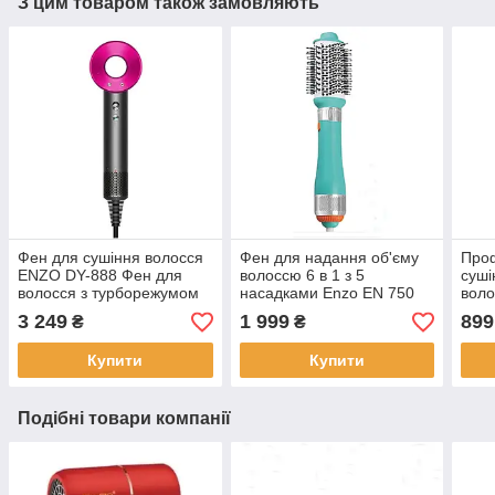
З цим товаром також замовляють
Фен для сушіння волосся
Фен для надання об'єму
Про
ENZO DY-888 Фен для
волоссю 6 в 1 з 5
суші
волосся з турборежумом
насадками Enzo EN 750
воло
та іонізацією
Бірюзовий Стайлінг для
1800
3 249
1 999
899
₴
₴
укладання волосся
Зел
Купити
Купити
Подібні товари компанії