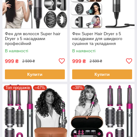
Фен для волосся Super hair
Фен Super Hair Dryer з 5
Dryer з 5 насадками
насадками для швидкого
професійний
сушіння та укладання
волосся LY-94
В наявності
В наявності
999
999
₴
₴
2 599 ₴
2 599 ₴
Купити
Купити
Топ продажів
–47%
–38%