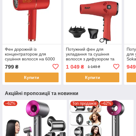
Фен дорожній із
Потужний фен для
Поту
концентратором для
укладання та сушіння
для 
сушіння волосся на 6000
волосся з дифузором та
Soka
Вт Enzo EN-6080
концентратом на 2000W
наса
799
1 049
949
₴
₴
1 149 ₴
Червоний Фен з іонізацією
RAF R.402 Червоний
Купити
Купити
Акційні пропозиції та новинки
–62%
Топ продажів
–62%