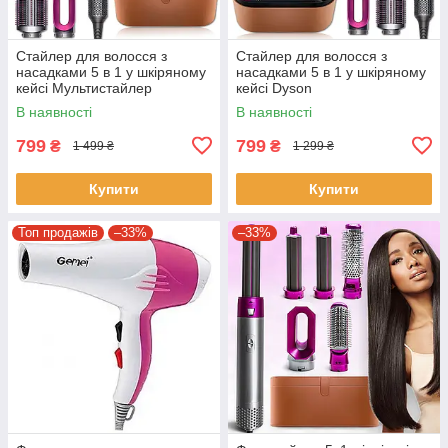
Стайлер для волосся з
Стайлер для волосся з
насадками 5 в 1 у шкіряному
насадками 5 в 1 у шкіряному
кейсі Мультистайлер
кейсі Dyson
автоматичний для укладання
В наявності
В наявності
та завивки
799
799
₴
₴
1 499 ₴
1 299 ₴
Купити
Купити
Топ продажів
–33%
–33%