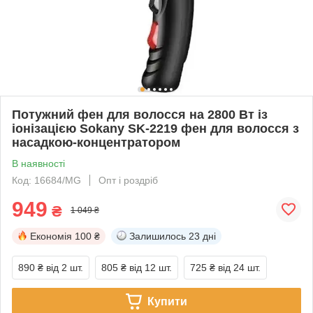
Потужний фен для волосся на 2800 Вт із
іонізацією Sokany SK-2219 фен для волосся з
насадкою-концентратором
В наявності
Код: 16684/MG
Опт і роздріб
949
₴
1 049 ₴
Економія
100 ₴
Залишилось
23 дні
890 ₴
від 2 шт.
805 ₴
від 12 шт.
725 ₴
від 24 шт.
Купити