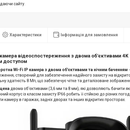
идаючи сайту.
Характеристики
Інформація для замовлення
 камера відеоспостереження з двома об'єктивами 4K 
м доступом
ротна Wi-Fi IP камера з двома об'єктивами та нічним баченням
-
ження, створений для забезпечення надійного захисту на відкрито
ьну здатність 8 Мп, що забезпечує чітке та деталізоване зображен
щена
двома об'єктивами (3,6 мм та 8 мм), які дозволяють бачити як 
ий корпус із класом захисту IP66 робить її стійкою до різних пого
 камеру в гаражах, задніх дворах та інших відкритих просторах.