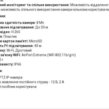
ів.
ний моніторинг та спільне використання:
Можливість віддаленог
 можливість спільного використання камери кількома користувача
ики:
на здатність камери:
8 Мп
рвоне підсвічування:
До 50 м
відео:
H.265
л:
Пластик
я карток пам'яті:
MicroSD
ть ІЧ-підсвічування:
40 м
зку:
Wi-Fi, Дротовий
в'язку WiFi:
AirPort Extreme (WiFi 802.11b/g/n)
 г
захисту:
IP66
я:
PTZ IP-камера
живлення постійного струму - 12 В, 2 А
 посібник користувача