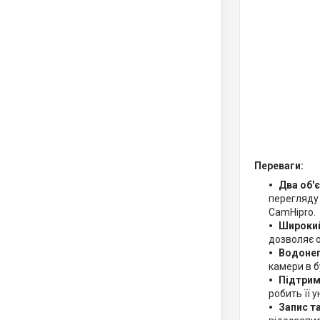
Переваги:
Два об'
перегляду
CamHipro.
Широкий
дозволяє 
Водонеп
камери в б
Підтрим
робить її 
Запис та