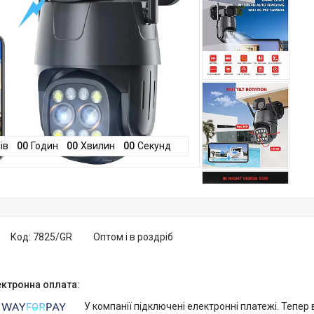
ів
0
0
Годин
0
0
Хвилин
0
0
Секунд
Код:
7825/GR
Оптом і в роздріб
У компанії підключені електронні платежі. Тепер