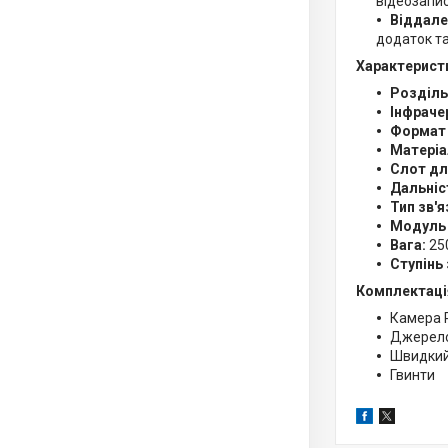
відеозапис
Віддале
додаток та
Характерист
Розділь
Інфраче
Формат 
Матеріа
Слот дл
Дальніс
Тип зв'я
Модуль з
Вага:
250
Ступінь 
Комплектаці
Камера 
Джерело 
Швидкий
Гвинти