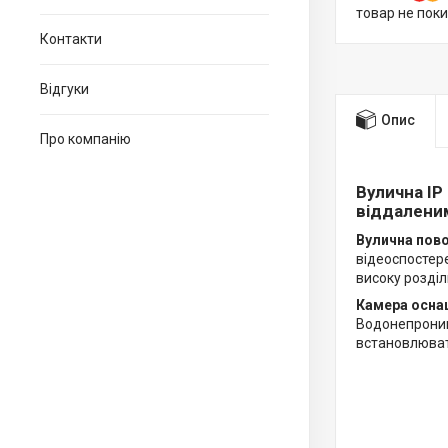
товар не пок
Контакти
Відгуки
Опис
Про компанію
Вулична IP
віддалени
Вулична пово
відеоспостере
високу розділ
Камера осна
Водонепроникн
встановлювати