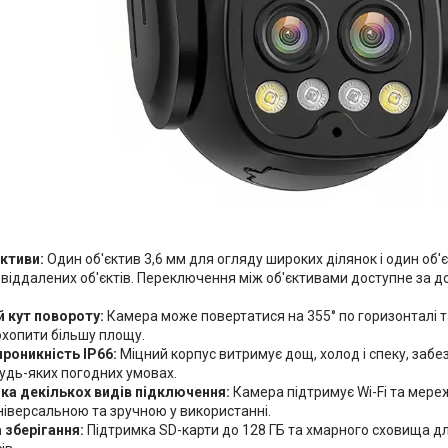
єктиви:
Один об'єктив 3,6 мм для огляду широких ділянок і один об'
 віддалених об'єктів. Переключення між об'єктивами доступне за 
 кут повороту:
Камера може повертатися на 355° по горизонталі та
охопити більшу площу.
роникність IP66:
Міцний корпус витримує дощ, холод і спеку, заб
удь-яких погодних умовах.
ка декількох видів підключення:
Камера підтримує Wi-Fi та мере
універсальною та зручною у використанні.
 зберігання:
Підтримка SD-карти до 128 ГБ та хмарного сховища д