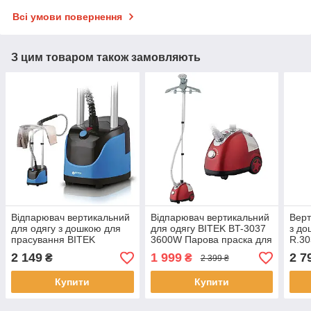
Всі умови повернення
З цим товаром також замовляють
Відпарювач вертикальний
​​Відпарювач вертикальний
Верт
для одягу з дошкою для
для одягу BITEK BT-3037
з до
прасування BITEK
3600W Парова праска для
R.30
BT3038B 3200W Парова
всіх видів тканини
Паро
2 149
1 999
2 7
₴
₴
2 399 ₴
праска для всіх видів
тканини
Купити
Купити