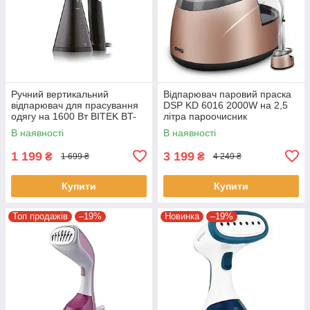
Ручний вертикальний
Відпарювач паровий праска
відпарювач для прасування
DSP KD 6016 2000W на 2,5
одягу на 1600 Вт BITEK BT-
літра пароочисник
1272 Чорний
електричний
В наявності
В наявності
1 199
3 199
₴
₴
1 699 ₴
4 249 ₴
Купити
Купити
Топ продажів
–19%
Новинка
–19%