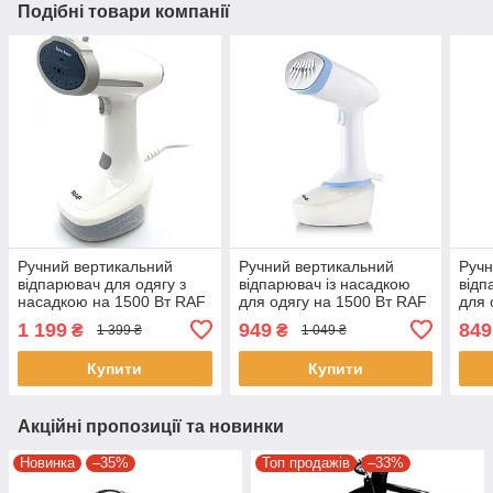
Подібні товари компанії
Ручний вертикальний
Ручний вертикальний
Ручн
відпарювач для одягу з
відпарювач із насадкою
відп
насадкою на 1500 Вт RAF
для одягу на 1500 Вт RAF
для 
R.1278W Білий
R.1317 Білий Електричний
R.13
1 199
949
849
₴
₴
1 399 ₴
1 049 ₴
відпарювач
Елек
Купити
Купити
Акційні пропозиції та новинки
Новинка
–35%
Топ продажів
–33%