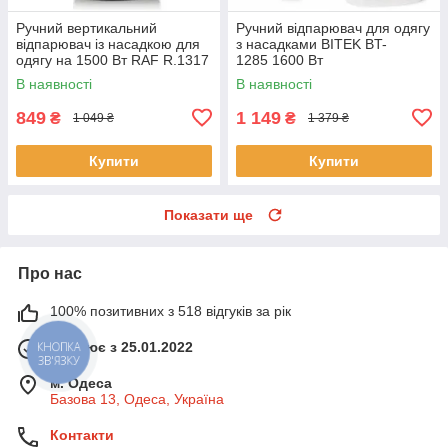
Ручний вертикальний
Ручний відпарювач для одягу
відпарювач із насадкою для
з насадками BITEK BT-
одягу на 1500 Вт RAF R.1317
1285 1600 Вт
Чорний Електричний
В наявності
В наявності
відпарювач
849
1 149
₴
₴
1 049 ₴
1 379 ₴
Купити
Купити
Показати ще
Про нас
100% позитивних з 518 відгуків за рік
КНОПКА
Працює з 25.01.2022
ЗВ'ЯЗКУ
м. Одеса
Базова 13, Одеса, Україна
Контакти