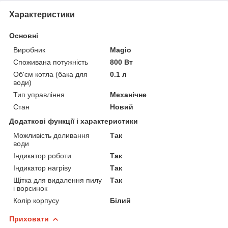
Характеристики
Основні
Виробник
Magio
Споживана потужність
800 Вт
Об'єм котла (бака для
0.1 л
води)
Тип управління
Механічне
Стан
Новий
Додаткові функції і характеристики
Можливість доливання
Так
води
Індикатор роботи
Так
Індикатор нагріву
Так
Щітка для видалення пилу
Так
і ворсинок
Колір корпусу
Білий
Приховати