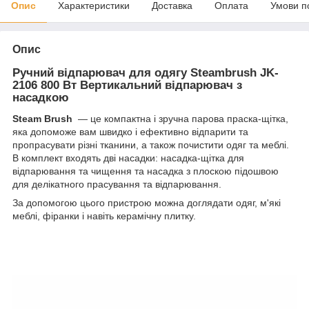
Опис
Характеристики
Доставка
Оплата
Умови п
Опис
Ручний відпарювач для одягу Steambrush JK-
2106 800 Вт Вертикальний відпарювач з
насадкою
Steam Brush
— це компактна і зручна парова праска-щітка,
яка допоможе вам швидко і ефективно відпарити та
пропрасувати різні тканини, а також почистити одяг та меблі.
В комплект входять дві насадки: насадка-щітка для
відпарювання та чищення та насадка з плоскою підошвою
для делікатного прасування та відпарювання.
За допомогою цього пристрою можна доглядати одяг, м'які
меблі, фіранки і навіть керамічну плитку.