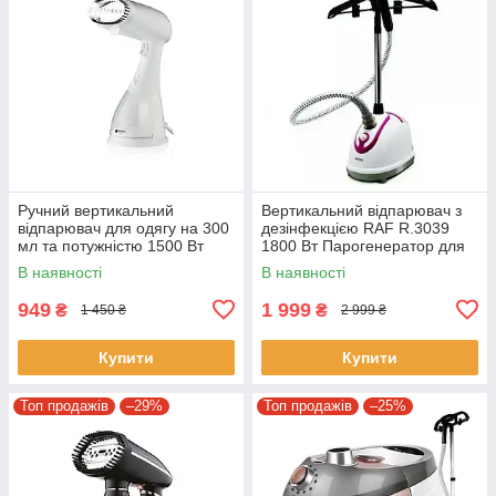
Ручний вертикальний
Вертикальний відпарювач з
відпарювач для одягу на 300
дезінфекцією RAF R.3039
мл та потужністю 1500 Вт
1800 Вт Парогенератор для
BITEK BT-1214 Білий
одягу
В наявності
В наявності
949
1 999
₴
₴
1 450 ₴
2 999 ₴
Купити
Купити
Топ продажів
–29%
Топ продажів
–25%