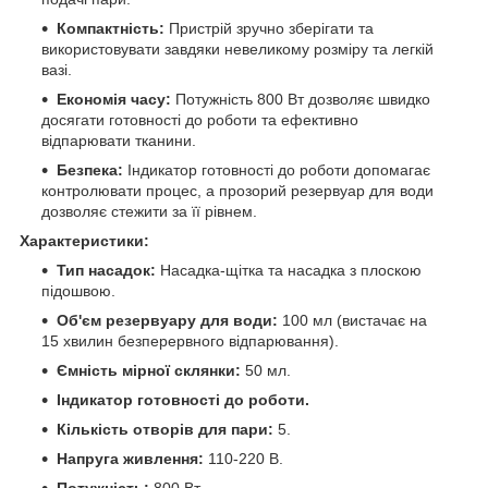
Компактність:
Пристрій зручно зберігати та
використовувати завдяки невеликому розміру та легкій
вазі.
Економія часу:
Потужність 800 Вт дозволяє швидко
досягати готовності до роботи та ефективно
відпарювати тканини.
Безпека:
Індикатор готовності до роботи допомагає
контролювати процес, а прозорий резервуар для води
дозволяє стежити за її рівнем.
Характеристики:
Тип насадок:
Насадка-щітка та насадка з плоскою
підошвою.
Об'єм резервуару для води:
100 мл (вистачає на
15 хвилин безперервного відпарювання).
Ємність мірної склянки:
50 мл.
Індикатор готовності до роботи.
Кількість отворів для пари:
5.
Напруга живлення:
110-220 В.
Потужність:
800 Вт.