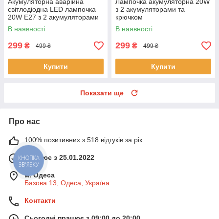
Акумуляторна аварійна
Лампочка акумуляторна 20W
світлодіодна LED лампочка
з 2 акумуляторами та
20W E27 з 2 акумуляторами
крючком
В наявності
В наявності
299
299
₴
₴
499 ₴
499 ₴
Купити
Купити
Показати ще
Про нас
100% позитивних з 518 відгуків за рік
Працює з 25.01.2022
КНОПКА
ЗВ'ЯЗКУ
м. Одеса
Базова 13, Одеса, Україна
Контакти
Сьогодні працює з 09:00 до 20:00