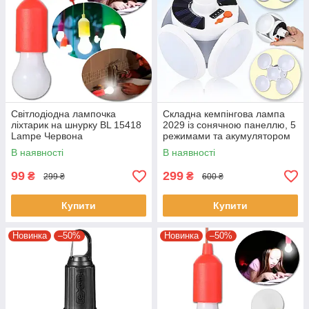
Світлодіодна лампочка
Складна кемпінгова лампа
ліхтарик на шнурку BL 15418
2029 із сонячною панеллю, 5
Lampe Червона
режимами та акумулятором
40W
В наявності
В наявності
99
299
₴
₴
299 ₴
600 ₴
Купити
Купити
Новинка
–50%
Новинка
–50%