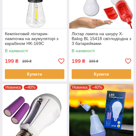
Кемпінговий ліхтарик-
Ліхтар лампа на шнуру X-
лампочка на акумуляторі з
Balog BL 15418 світлодіодна з
карабіном HK-169C
3 батарейками
Акумуляторна світлодіодна
В наявності
В наявності
лампа
199
199
₴
₴
399 ₴
399 ₴
Купити
Купити
Новинка
–40%
Новинка
–40%