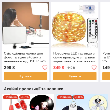
Світлодіодна лампа для
Новорічна LED гірлянда з
Ручн
фото та відео зйомки з
сірим проводом з пультом
та U
живленням від USB PL-26
управління та живленням
9*2,
Світлодіодна прямокутна
від USB Крапля Роси
9*2,
299
349
149
₴
₴
449 ₴
лампа 23x16 см
Теплий Білий 20м
Купити
Купити
Акційні пропозиції та новинки
Новинка
–67%
Новинка
–50%