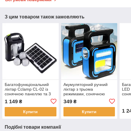
З цим товаром також замовляють
Багатофункціональний
Акумуляторний ручний
Бага
ліхтар Cclamp CL-02 із
ліхтар з трьома
LED 
сонячною панеллю та 3
режимами, сонячною
соня
лампочки
панеллю та Power Bank
ламп
1 149
349
₴
₴
Bailong JD-925
1 2
Купити
Купити
Подібні товари компанії