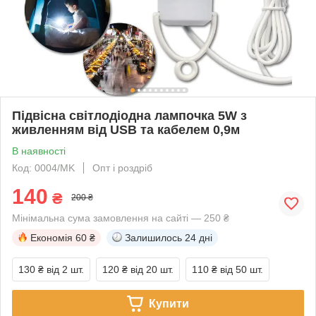
Підвісна світлодіодна лампочка 5W з
живленням від USB та кабелем 0,9м
В наявності
Код: 0004/MK
Опт і роздріб
140
₴
200 ₴
Мінімальна сума замовлення на сайті — 250 ₴
Економія
60 ₴
Залишилось
24 дні
130 ₴
від 2 шт.
120 ₴
від 20 шт.
110 ₴
від 50 шт.
Купити