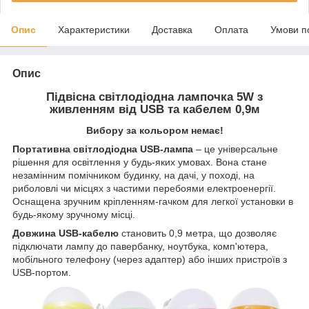
Опис
Характеристики
Доставка
Оплата
Умови п
Опис
Підвісна світлодіодна лампочка 5W з
живленням від USB та кабелем 0,9м
Вибору за кольором немає!
Портативна світлодіодна USB-лампа
– це універсальне
рішення для освітлення у будь-яких умовах. Вона стане
незамінним помічником будинку, на дачі, у поході, на
риболовлі чи місцях з частими перебоями електроенергії.
Оснащена зручним кріпленням-гачком для легкої установки в
будь-якому зручному місці.
Довжина USB-кабелю
становить 0,9 метра, що дозволяє
підключати лампу до павербанку, ноутбука, комп'ютера,
мобільного телефону (через адаптер) або інших пристроїв з
USB-портом.