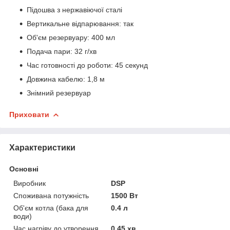
Підошва з нержавіючої сталі
Вертикальне відпарювання: так
Об'єм резервуару: 400 мл
Подача пари: 32 г/хв
Час готовності до роботи: 45 секунд
Довжина кабелю: 1,8 м
Знімний резервуар
Приховати
Характеристики
Основні
Виробник
DSP
Споживана потужність
1500 Вт
Об'єм котла (бака для
0.4 л
води)
Час нагріву до утворення
0.45 хв