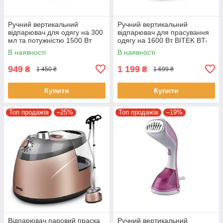
Ручний вертикальний
Ручний вертикальний
відпарювач для одягу на 300
відпарювач для прасування
мл та потужністю 1500 Вт
одягу на 1600 Вт BITEK BT-
BITEK BT-1214 Білий
1272 Чорний
В наявності
В наявності
949
1 199
₴
₴
1 450 ₴
1 699 ₴
Купити
Купити
Топ продажів
–25%
Топ продажів
–19%
Відпарювач паровий праска
Ручний вертикальний