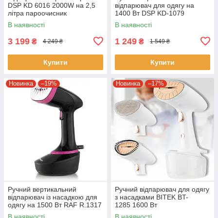
DSP KD 6016 2000W на 2,5
відпарювач для одягу на
літра пароочисник
1400 Вт DSP KD-1079
електричний
Рожевий
В наявності
В наявності
3 199
1 249
₴
₴
4 249 ₴
1 549 ₴
Купити
Купити
Новинка
–19%
Новинка
–17%
Ручний вертикальний
Ручний відпарювач для одягу
відпарювач із насадкою для
з насадками BITEK BT-
одягу на 1500 Вт RAF R.1317
1285 1600 Вт
Чорний Електричний
В наявності
В наявності