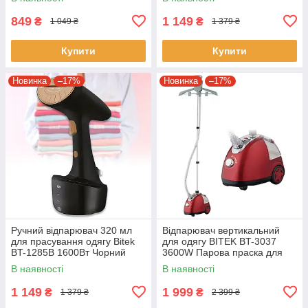
відпарювач
849
1 149
₴
₴
1 049 ₴
1 379 ₴
Купити
Купити
Новинка
–17%
Новинка
–17%
Ручний відпарювач 320 мл
​​Відпарювач вертикальний
для прасування одягу Bitek
для одягу BITEK BT-3037
BT-1285В 1600Вт Чорний
3600W Парова праска для
всіх видів тканини
В наявності
В наявності
1 149
1 999
₴
₴
1 379 ₴
2 399 ₴