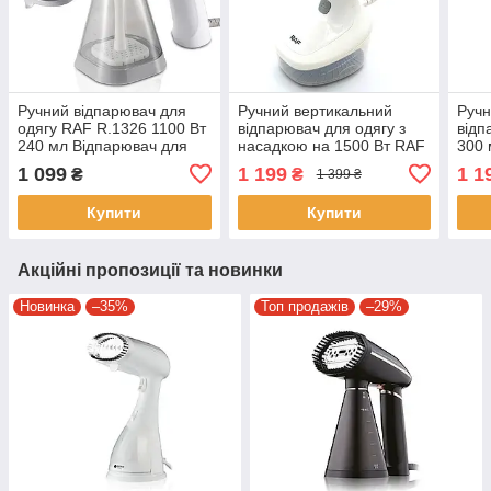
Ручний відпарювач для
Ручний вертикальний
Ручн
одягу RAF R.1326 1100 Вт
відпарювач для одягу з
відп
240 мл Відпарювач для
насадкою на 1500 Вт RAF
300 
всіх видів тканини
R.1278W Білий
1600
1 099
1 199
1 1
₴
₴
1 399 ₴
Рож
Купити
Купити
Акційні пропозиції та новинки
Новинка
–35%
Топ продажів
–29%