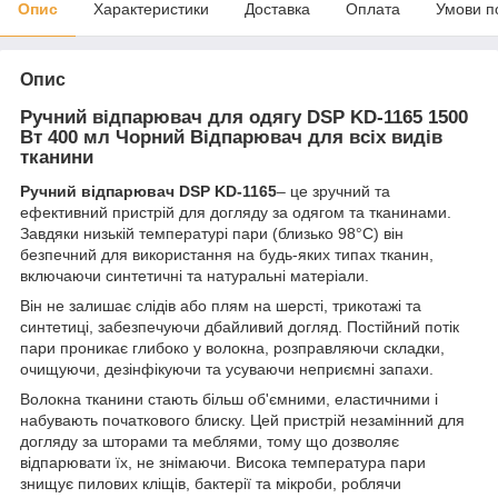
Опис
Характеристики
Доставка
Оплата
Умови п
Опис
Ручний відпарювач для одягу DSP KD-1165 1500
Вт 400 мл Чорний Відпарювач для всіх видів
тканини
Ручний відпарювач DSP KD-1165
– це зручний та
ефективний пристрій для догляду за одягом та тканинами.
Завдяки низькій температурі пари (близько 98°C) він
безпечний для використання на будь-яких типах тканин,
включаючи синтетичні та натуральні матеріали.
Він не залишає слідів або плям на шерсті, трикотажі та
синтетиці, забезпечуючи дбайливий догляд. Постійний потік
пари проникає глибоко у волокна, розправляючи складки,
очищуючи, дезінфікуючи та усуваючи неприємні запахи.
Волокна тканини стають більш об'ємними, еластичними і
набувають початкового блиску. Цей пристрій незамінний для
догляду за шторами та меблями, тому що дозволяє
відпарювати їх, не знімаючи. Висока температура пари
знищує пилових кліщів, бактерії та мікроби, роблячи