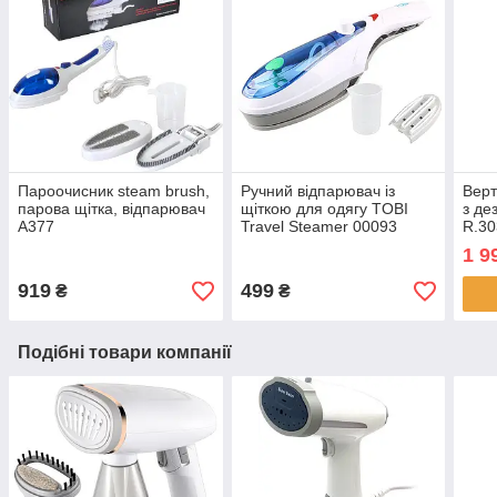
Пароочисник steam brush,
Ручний відпарювач із
Верт
парова щітка, відпарювач
щіткою для одягу TOBI
з де
A377
Travel Steamer 00093
R.30
Парова праска для
Паро
1 9
прасування одягу
919
499
₴
₴
Подібні товари компанії