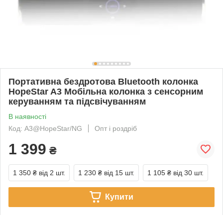
Портативна бездротова Bluetooth колонка
HopeStar A3 Мобільна колонка з сенсорним
керуванням та підсвічуванням
В наявності
Код: A3@HopeStar/NG
Опт і роздріб
1 399
₴
1 350 ₴
від 2 шт.
1 230 ₴
від 15 шт.
1 105 ₴
від 30 шт.
Купити