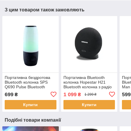
З цим товаром також замовляють
Портативна бездротова
Портативна Bluetooth
Порт
Bluetooth колонка SPS
колонка Hopestar H21
Blue
Q690 Pulse Bluetooth
Bluetooth колонка з радіо
Man 
колонка з підсвічуванням
вологозахищена
шоло
699
1 099
599
₴
₴
1 299 ₴
RGB
Купити
Купити
Подібні товари компанії