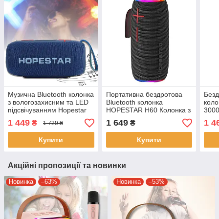
Музична Bluetooth колонка
Портативна бездротова
Безд
з вологозахисним та LED
Bluetooth колонка
коло
підсвічуванням Hopestar
HOPESTAR H60 Колонка з
3000
H49 Синя
підсвічуванням та гарним
P34
1 449
1 649
1 4
₴
₴
1 729 ₴
звуком
Купити
Купити
Акційні пропозиції та новинки
Новинка
–63%
Новинка
–53%