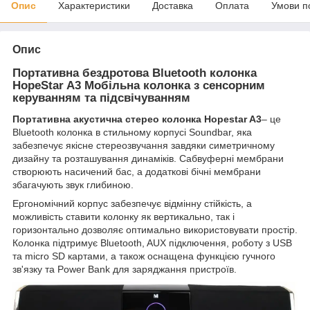
Опис
Характеристики
Доставка
Оплата
Умови п
Опис
Портативна бездротова Bluetooth колонка
HopeStar A3 Мобільна колонка з сенсорним
керуванням та підсвічуванням
Портативна акустична стерео колонка Hopestar A3
– це
Bluetooth колонка в стильному корпусі Soundbar, яка
забезпечує якісне стереозвучання завдяки симетричному
дизайну та розташування динаміків. Сабвуферні мембрани
створюють насичений бас, а додаткові бічні мембрани
збагачують звук глибиною.
Ергономічний корпус забезпечує відмінну стійкість, а
можливість ставити колонку як вертикально, так і
горизонтально дозволяє оптимально використовувати простір.
Колонка підтримує Bluetooth, AUX підключення, роботу з USB
та micro SD картами, а також оснащена функцією гучного
зв'язку та Power Bank для заряджання пристроїв.