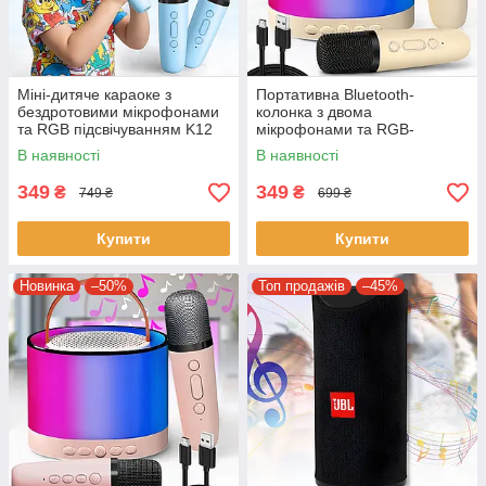
Міні-дитяче караоке з
Портативна Bluetooth-
бездротовими мікрофонами
колонка з двома
та RGB підсвічуванням K12
мікрофонами та RGB-
підсвічуванням K52 Біжова
В наявності
В наявності
349
349
₴
₴
749 ₴
699 ₴
Купити
Купити
Новинка
–50%
Топ продажів
–45%