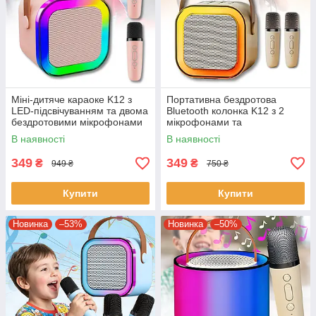
Міні-дитяче караоке K12 з
Портативна бездротова
LED-підсвічуванням та двома
Bluetooth колонка K12 з 2
бездротовими мікрофонами
мікрофонами та
підсвічуванням
В наявності
В наявності
349
349
₴
₴
949 ₴
750 ₴
Купити
Купити
Новинка
–53%
Новинка
–50%