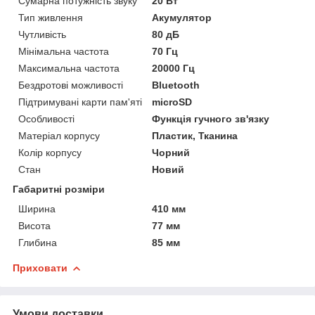
Сумарна потужність звуку
20 Вт
Тип живлення
Акумулятор
Чутливість
80 дБ
Мінімальна частота
70 Гц
Максимальна частота
20000 Гц
Бездротові можливості
Bluetooth
Підтримувані карти пам'яті
microSD
Особливості
Функція гучного зв'язку
Матеріал корпусу
Пластик, Тканина
Колір корпусу
Чорний
Стан
Новий
Габаритні розміри
Ширина
410 мм
Висота
77 мм
Глибина
85 мм
Приховати
Умови доставки