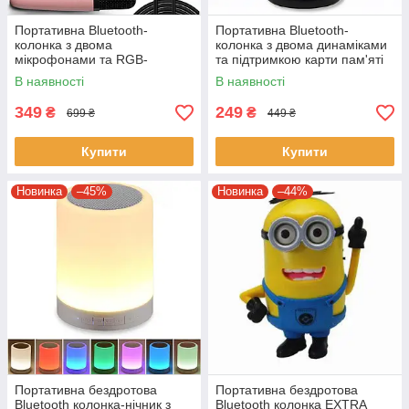
Портативна Bluetooth-
Портативна Bluetooth-
колонка з двома
колонка з двома динаміками
мікрофонами та RGB-
та підтримкою карти пам'яті
підсвічуванням K52 Рожева
TG113
В наявності
В наявності
349
249
₴
₴
699 ₴
449 ₴
Купити
Купити
Новинка
–45%
Новинка
–44%
Портативна бездротова
Портативна бездротова
Bluetooth колонка-нічник з
Bluetooth колонка EXTRA