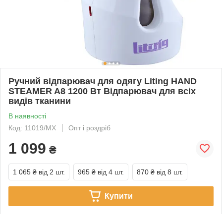
Ручний відпарювач для одягу Liting HAND
STEAMER A8 1200 Вт Відпарювач для всіх
видів тканини
В наявності
Код: 11019/MX
Опт і роздріб
1 099
₴
1 065 ₴
від 2 шт.
965 ₴
від 4 шт.
870 ₴
від 8 шт.
Купити