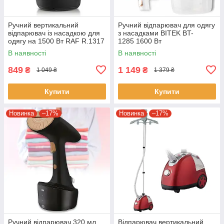
Ручний вертикальний
Ручний відпарювач для одягу
відпарювач із насадкою для
з насадками BITEK BT-
одягу на 1500 Вт RAF R.1317
1285 1600 Вт
Чорний Електричний
В наявності
В наявності
відпарювач
849
1 149
₴
₴
1 049 ₴
1 379 ₴
Купити
Купити
Новинка
–17%
Новинка
–17%
Ручний відпарювач 320 мл
​​Відпарювач вертикальний