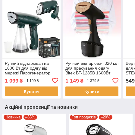
Ручний відпарювач на
Ручний відпарювач 320 мл
Верт
1600 Вт для одягу від
для прасування одягу
для 
мережі Парогенератор
Bitek BT-1285В 1600Вт
STE
для прасування одягу
Чорний
Відп
1 099
1 149
549
₴
₴
1 199 ₴
1 379 ₴
RAF R.1277 Зелений
ткан
Купити
Купити
Акційні пропозиції та новинки
Новинка
–35%
Топ продажів
–29%