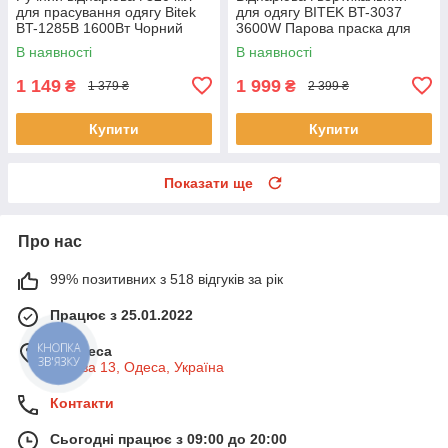
для прасування одягу Bitek
для одягу BITEK BT-3037
BT-1285В 1600Вт Чорний
3600W Парова праска для
всіх видів тканини
В наявності
В наявності
1 149
1 999
₴
₴
1 379 ₴
2 399 ₴
Купити
Купити
Показати ще
Про нас
99% позитивних з 518 відгуків за рік
Працює з 25.01.2022
м. Одеса
КНОПКА
ЗВ'ЯЗКУ
Базова 13, Одеса, Україна
Контакти
Сьогодні працює з 09:00 до 20:00