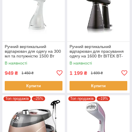
Ручний вертикальний
Ручний вертикальний
відпарювач для одягу на 300
відпарювач для прасування
мл та потужністю 1500 Вт
одягу на 1600 Вт BITEK BT-
BITEK BT-1214 Білий
1272 Чорний
В наявності
В наявності
949
1 199
₴
₴
1 450 ₴
1 699 ₴
Купити
Купити
Топ продажів
–25%
Топ продажів
–19%