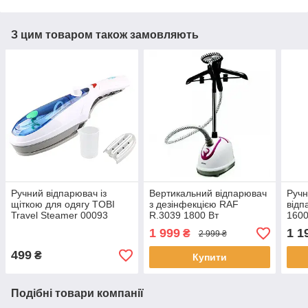
З цим товаром також замовляють
Ручний відпарювач із
Вертикальний відпарювач
Ручн
щіткою для одягу TOBI
з дезінфекцією RAF
відп
Travel Steamer 00093
R.3039 1800 Вт
1600
Парова праска для
Парогенератор для одягу
Чор
1 999
1 1
₴
2 999 ₴
прасування одягу
499
₴
Купити
Подібні товари компанії