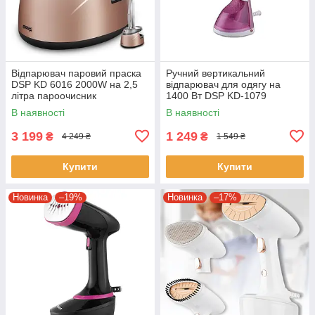
Відпарювач паровий праска
Ручний вертикальний
DSP KD 6016 2000W на 2,5
відпарювач для одягу на
літра пароочисник
1400 Вт DSP KD-1079
електричний
Рожевий
В наявності
В наявності
3 199
1 249
₴
₴
4 249 ₴
1 549 ₴
Купити
Купити
Новинка
–19%
Новинка
–17%