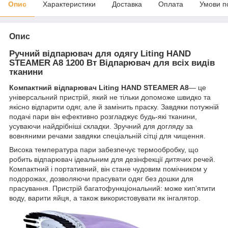
Опис
Характеристики
Доставка
Оплата
Умови п
Опис
Ручний відпарювач для одягу Liting HAND
STEAMER A8 1200 Вт Відпарювач для всіх видів
тканини
Компактний відпарювач Liting HAND STEAMER A8
— це
універсальний пристрій, який не тільки допоможе швидко та
якісно відпарити одяг, але й замінить праску. Завдяки потужній
подачі пари він ефективно розгладжує будь-які тканини,
усуваючи найдрібніші складки. Зручний для догляду за
вовняними речами завдяки спеціальній сітці для чищення.
Висока температура пари забезпечує термообробку, що
робить відпарювач ідеальним для дезінфекції дитячих речей.
Компактний і портативний, він стане чудовим помічником у
подорожах, дозволяючи прасувати одяг без дошки для
прасування. Пристрій багатофункціональний: може кип'ятити
воду, варити яйця, а також використовувати як інгалятор.