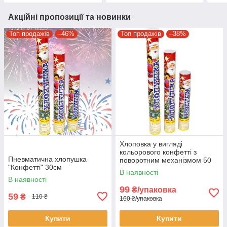
Акційні пропозиції та новинки
Топ продажів
–46%
Топ продажів
–38%
Хлоповка у вигляді
кольорового конфетті з
Пневматична хлопушка
поворотним механізмом 50
"Конфетті" 30см
см
В наявності
В наявності
99
₴/упаковка
59
₴
110 ₴
160 ₴/упаковка
Купити
Купити