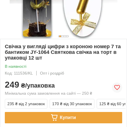
Свічка у вигляді цифри з короною номер 7 та
бантиком JY-1064 Святкова свічка на торт в
упаковці 12 шт
В наявності
Код: 111536/KL
Опт і роздріб
249
₴/упаковка
Мінімальна сума замовлення на сайті — 250 ₴
235 ₴
від 2 упаковок
170 ₴
від 30 упаковок
125 ₴
від 60 у
Купити