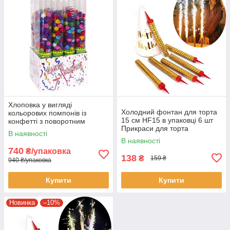
Хлоповка у вигляді
Холодний фонтан для торта
кольорових помпонів із
15 см HF15 в упаковці 6 шт
конфетті з поворотним
Прикраси для торта
механізмом 40 см 6106-21 в
В наявності
упаковці 12 шт
В наявності
740
₴/упаковка
138
₴
159 ₴
940 ₴/упаковка
Купити
Купити
Новинка
–10%