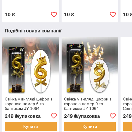
10
10
10
₴
₴
Подібні товари компанії
Свічка у вигляді цифри з
Свічка у вигляді цифри з
Свіч
короною номер 6 та
короною номер 9 та
кор
бантиком JY-1064
бантиком JY-1064
Свят
Святкова свічка на торт в
Святкова свічка на торт в
упак
249
249
249
₴/упаковка
₴/упаковка
упаковці 12 шт
упаковці 12 шт
Купити
Купити