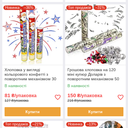
Новинка
–36%
Топ продажів
–31%
Хлоповка у вигляді
Грошова хлоповка на 120
кольорового конфетті з
міні купюр Доларів з
поворотним механізмом 30
поворотним механізмом 50
см
см
В наявності
В наявності
81
150
₴/упаковка
₴/упаковка
127 ₴/упаковка
216 ₴/упаковка
Купити
Купити
Топ продажів
–21%
Новинка
–13%