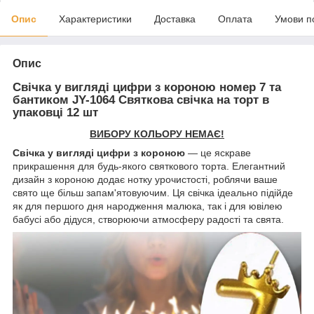
Опис
Характеристики
Доставка
Оплата
Умови п
Опис
Свічка у вигляді цифри з короною номер 7 та
бантиком JY-1064 Святкова свічка на торт в
упаковці 12 шт
ВИБОРУ КОЛЬОРУ НЕМАЄ!
Свічка у вигляді цифри з короною
— це яскраве
прикрашення для будь-якого святкового торта. Елегантний
дизайн з короною додає нотку урочистості, роблячи ваше
свято ще більш запам'ятовуючим. Ця свічка ідеально підійде
як для першого дня народження малюка, так і для ювілею
бабусі або дідуся, створюючи атмосферу радості та свята.