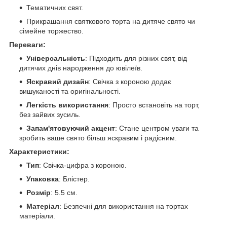
Тематичних свят.
Прикрашання святкового торта на дитяче свято чи
сімейне торжество.
Переваги:
Універсальність
: Підходить для різних свят, від
дитячих днів народження до ювілеїв.
Яскравий дизайн
: Свічка з короною додає
вишуканості та оригінальності.
Легкість використання
: Просто встановіть на торт,
без зайвих зусиль.
Запам'ятовуючий акцент
: Стане центром уваги та
зробить ваше свято більш яскравим і радісним.
Характеристики:
Тип
: Свічка-цифра з короною.
Упаковка
: Блістер.
Розмір
: 5.5 см.
Матеріал
: Безпечні для використання на тортах
матеріали.