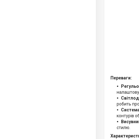
Переваги:
Регульо
налаштовув
Світлод
робить пр
Система
контурів о
Висувни
стилю.
Характерист