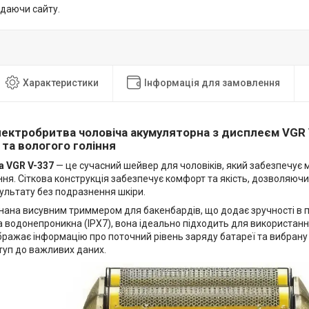
идаючи сайту.
Характеристики
Інформація для замовлення
лектробритва чоловіча акумуляторна з дисплеєм VGR
 та вологого гоління
а VGR V-337
— це сучасний шейвер для чоловіків, який забезпечує мо
ння. Сіткова конструкція забезпечує комфорт та якість, дозволяюч
ультату без подразнення шкіри.
ана висувним триммером для бакенбардів, що додає зручності в п
 водонепроникна (IPX7), вона ідеально підходить для використання
бражає інформацію про поточний рівень заряду батареї та вибрану
туп до важливих даних.