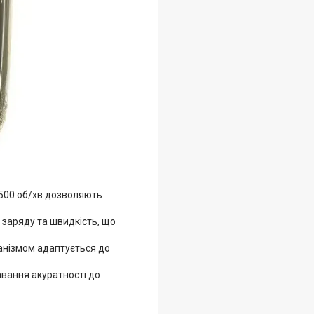
7500 об/хв дозволяють
 заряду та швидкість, що
анізмом адаптується до
авання акуратності до