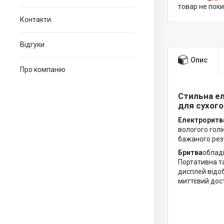
товар не пок
Контакти
Відгуки
Опис
Про компанію
Стильна е
для сухого
Електроритв
вологого голі
бажаного рез
Бритва
обладн
Портативна та
дисплей відо
миттєвий дос