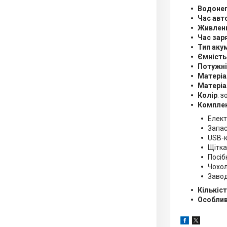
Водонеп
Час авт
Живлен
Час зар
Тип аку
Ємність
Потужні
Матеріа
Матеріа
Колір
: 
Комплек
Елек
Запас
USB-
Щітка
Посіб
Чохол
Завод
Кількіст
Особлив