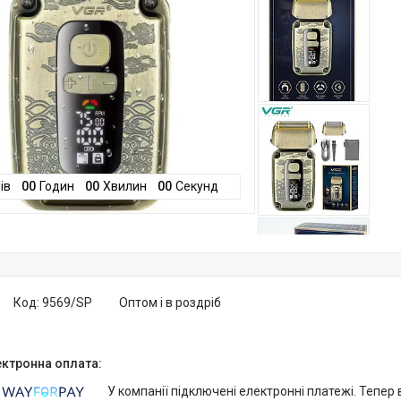
ів
0
0
Годин
0
0
Хвилин
0
0
Секунд
Код:
9569/SP
Оптом і в роздріб
У компанії підключені електронні платежі. Тепер