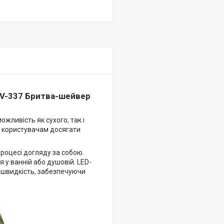
 V-337 Бритва-шейвер
жливість як сухого, так і
и користувачам досягати
роцесі догляду за собою.
 у ванній або душовій. LED-
 швидкість, забезпечуючи