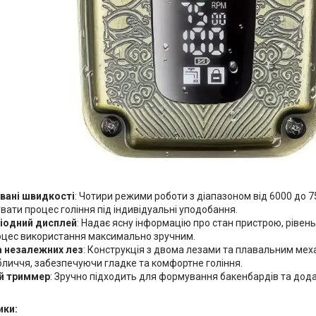
вані швидкості
: Чотири режими роботи з діапазоном від 6000 до 
ати процес гоління під індивідуальні уподобання.
іодний дисплей
: Надає ясну інформацію про стан пристрою, рівень
оцес використання максимально зручним.
 незалежних лез
: Конструкція з двома лезами та плавальним мех
бличчя, забезпечуючи гладке та комфортне гоління.
й триммер
: Зручно підходить для формування бакенбардів та дод
ики: