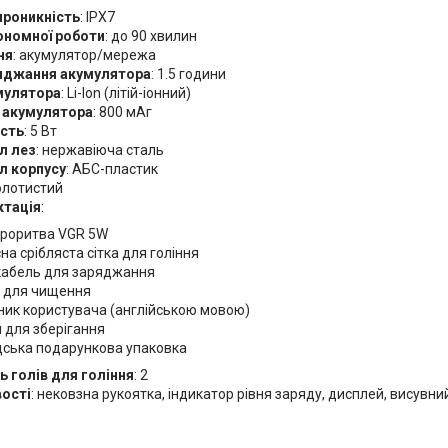
роникність
: IPX7
ономної роботи
: до 90 хвилин
ня
: акумулятор/мережа
яджання акумулятора
: 1.5 години
мулятора
: Li-Ion (літій-іонний)
 акумулятора
: 800 мАг
сть
: 5 Вт
л лез
: нержавіюча сталь
л корпусу
: АБС-пластик
золотистий
тація
:
троритва VGR 5W
на срібляста сітка для гоління
кабель для заряджання
 для чищення
ник користувача (англійською мовою)
 для зберігання
ська подарункова упаковка
ь голів для гоління
: 2
ості
: нековзна рукоятка, індикатор рівня заряду, дисплей, висувн