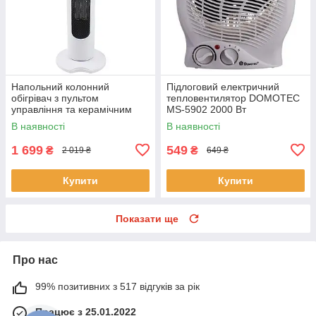
Напольний колонний
Підлоговий електричний
обігрівач з пультом
тепловентилятор DOMOTEC
управління та керамічним
MS-5902 2000 Вт
нагрівачем Tower Heat
Портативний обігрівач Білий
В наявності
В наявності
2000W
1 699
549
₴
₴
2 019 ₴
649 ₴
Купити
Купити
Показати ще
Про нас
99% позитивних з 517 відгуків за рік
Працює з 25.01.2022