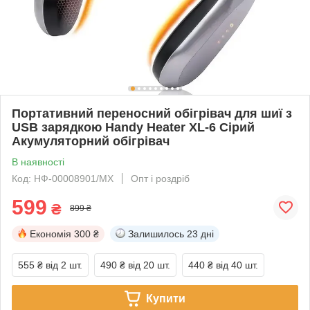
Портативний переносний обігрівач для шиї з
USB зарядкою Handy Heater XL-6 Сірий
Акумуляторний обігрівач
В наявності
Код: НФ-00008901/MX
Опт і роздріб
599
₴
899 ₴
Економія
300 ₴
Залишилось
23 дні
555 ₴
від 2 шт.
490 ₴
від 20 шт.
440 ₴
від 40 шт.
Купити