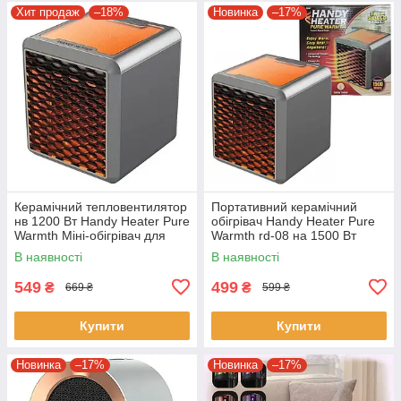
Хит продаж
–18%
Новинка
–17%
Керамічний тепловентилятор
Портативний керамічний
нв 1200 Вт Handy Heater Pure
обігрівач Handy Heater Pure
Warmth Міні-обігрівач для
Warmth rd-08 на 1500 Вт
дому
В наявності
В наявності
549
499
₴
₴
669 ₴
599 ₴
Купити
Купити
Новинка
–17%
Новинка
–17%