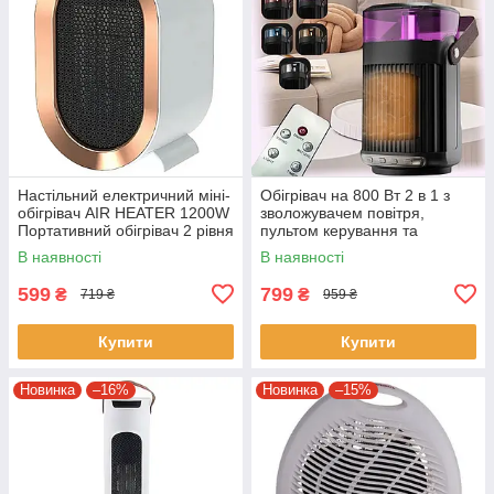
Настільний електричний міні-
Обігрівач на 800 Вт 2 в 1 з
обігрівач AIR HEATER 1200W
зволожувачем повітря,
Портативний обігрівач 2 рівня
пультом керування та
потужності
підсвічуванням Healting
В наявності
В наявності
Humidifier
599
799
₴
₴
719 ₴
959 ₴
Купити
Купити
Новинка
–16%
Новинка
–15%