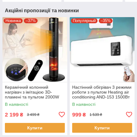
Акційні пропозиції та новинки
Новинка
–37%
Популярный
–35%
Керамічний колонний
Настінний обігрівач 3 режими
нагрівач з імітацією 3D-
роботи з пультом Heating air
пламені та пультом 2000W
conditioning AND-153 1500Вт
В наявності
В наявності
2 199
999
₴
₴
3 499 ₴
1 539 ₴
Купити
Купити