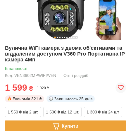
Вулична WiFi камера з двома об'єктивами та
віддаленим доступом V360 Pro Портативна IP
камера 4Мп
В наявності
Код: VEN3602MPWIFI/VEN
Опт і роздріб
1 599
₴
1 920 ₴
Економія
321 ₴
Залишилось
25 днів
1 550 ₴
від 2 шт.
1 500 ₴
від 12 шт.
1 300 ₴
від 24 шт.
Купити