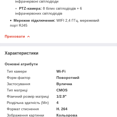
інфрачервоні світлодіоди
PTZ-камера:
8 білих світлодіодів + 6
інфрачервоних світлодіодів
Мережне підключення:
WIFI 2,4 ГГц, мережевий
порт RJ45
Приховати
Характеристики
Основні атрибути
Тип камери
Wi-Fi
Форм-фактор
Поворотний
Застосування
Вулична
Тип матриці
CMOS
Фізичний розмір матриці
1/2.9"
Роздільна здатність (Мп)
4
Формат стиснення
H. 264
Зображення картинки
Кольорова