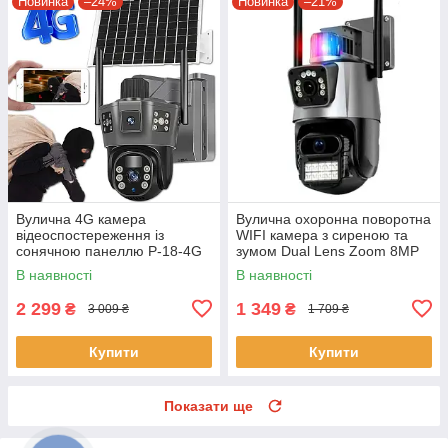
Новинка
–24%
Новинка
–21%
Вулична 4G камера
Вулична охоронна поворотна
відеоспостереження із
WIFI камера з сиреною та
сонячною панеллю P-18-4G
зумом Dual Lens Zoom 8MP
V380 Портативна камера
Камера з віддаленим
В наявності
В наявності
відеоспостереження 6Мп
доступом
2 299
1 349
₴
₴
3 009 ₴
1 709 ₴
Купити
Купити
Показати ще