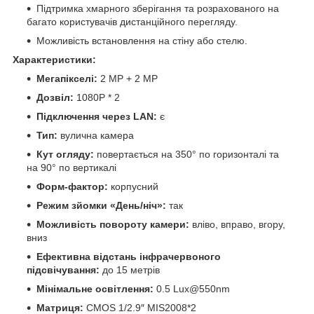
Підтримка хмарного зберігання та розрахованого на
багато користувачів дистанційного перегляду.
Можливість встановлення на стіну або стелю.
Характеристики:
Мегапікселі:
2 MP + 2 MP
Дозвіл:
1080P * 2
Підключення через LAN:
є
Тип:
вулична камера
Кут огляду:
повертається на 350° по горизонталі та
на 90° по вертикалі
Форм-фактор:
корпусний
Режим зйомки «День/ніч»:
так
Можливість повороту камери:
вліво, вправо, вгору,
вниз
Ефективна відстань інфрачервоного
підсвічування:
до 15 метрів
Мінімальне освітлення:
0.5 Lux@550nm
Матриця:
CMOS 1/2.9″ MIS2008*2