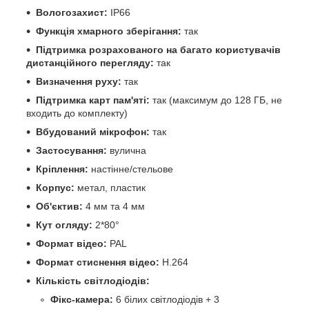
Вологозахист:
IP66
Функція хмарного зберігання:
так
Підтримка розрахованого на багато користувачів
дистанційного перегляду:
так
Визначення руху:
так
Підтримка карт пам'яті:
так (максимум до 128 ГБ, не
входить до комплекту)
Вбудований мікрофон:
так
Застосування:
вулична
Кріплення:
настінне/стельове
Корпус:
метал, пластик
Об'єктив:
4 мм та 4 мм
Кут огляду:
2*80°
Формат відео:
PAL
Формат стиснення відео:
H.264
Кількість світлодіодів:
Фікс-камера:
6 білих світлодіодів + 3