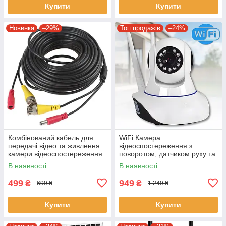
Купити
Купити
Новинка
–29%
Топ продажів
–24%
Комбінований кабель для
WiFi Камера
передачі відео та живлення
відеоспостереження з
камери відеоспостереження
поворотом, датчиком руху та
Green Vision GV-BNC+DC 50
режимом день/ніч IP-E101
В наявності
В наявності
м
499
949
₴
₴
699 ₴
1 249 ₴
Купити
Купити