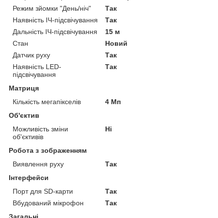
Режим зйомки "День/ніч"
Так
Наявність ІЧ-підсвічування
Так
Дальність ІЧ-підсвічування
15 м
Стан
Новий
Датчик руху
Так
Наявність LED-
Так
підсвічування
Матриця
Кількість мегапікселів
4 Мп
Об'єктив
Можливість зміни
Ні
об'єктивів
Робота з зображенням
Виявлення руху
Так
Інтерфейси
Порт для SD-карти
Так
Вбудований мікрофон
Так
Загальні