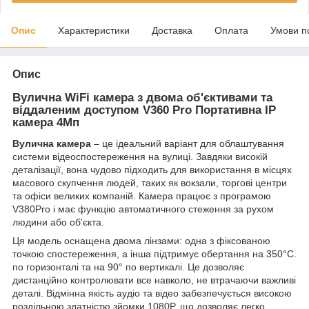
Опис
Характеристики
Доставка
Оплата
Умови п
Опис
Вулична WiFi камера з двома об'єктивами та
віддаленим доступом V360 Pro Портативна IP
камера 4Мп
Вулична камера
– це ідеальний варіант для облаштування
системи відеоспостереження на вулиці. Завдяки високій
деталізації, вона чудово підходить для використання в місцях
масового скупчення людей, таких як вокзали, торгові центри
та офіси великих компаній. Камера працює з програмою
V380Pro і має функцію автоматичного стеження за рухом
людини або об'єкта.
Ця модель оснащена двома лінзами: одна з фіксованою
точкою спостереження, а інша підтримує обертання на 350°С.
по горизонталі та на 90° по вертикалі. Це дозволяє
дистанційно контролювати все навколо, не втрачаючи важливі
деталі. Відмінна якість аудіо та відео забезпечується високою
роздільною здатністю зйомки 1080P, що дозволяє легко