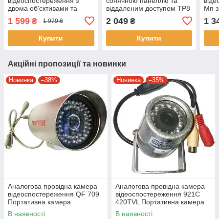
відеоспостереження з
сонячною панеллю та
віде
двома об'єктивами та
віддаленим доступом TP8
Мп з
віддаленим доступом
V360 Pro Портативна
відд
1 599
2 049
1 3
₴
₴
1 979 ₴
JNice JE-QQ156 12mp
камера 2Мп
Купити
Купити
Акційні пропозиції та новинки
Новинка
–38%
Новинка
–35%
Аналогова провідна камера
Аналогова провідна камера
відеоспостереження QF 709
відеоспостереження 921C
Портативна камера
420TVL Портативна камера
відеоспостереження
відеоспостереження
В наявності
В наявності