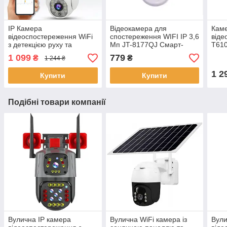
IP Камера
Відеокамера для
Кам
відеоспостереження WiFi
спостереження WIFI IP 3,6
віде
з детекцією руху та
Мп JT-8177QJ Смарт-
T610
мікрофоном JT-8175QP
камера з датчиком руху
спос
1 099
779
₴
₴
1 244 ₴
3.6MP
підс
1 2
Купити
Купити
Подібні товари компанії
Вулична IP камера
Вулична WiFi камера із
Вули