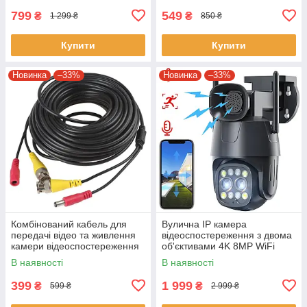
799
549
₴
₴
1 299 ₴
850 ₴
Купити
Купити
Новинка
–33%
Новинка
–33%
Комбінований кабель для
Вулична IP камера
передачі відео та живлення
відеоспостереження з двома
камери відеоспостереження
об'єктивами 4K 8MP WiFi
Green Vision GV-BNC+DC 30
Камера з віддаленим
В наявності
В наявності
м
доступом
399
1 999
₴
₴
599 ₴
2 999 ₴