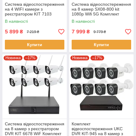
Система відеоспостереження
Система відеоспостереження
на 4 WIFI камери з
на 8 камер SX08-800 kit
реєстратором KIT 7103
1080p Wifi 5G Комплект
Комплект камер
камер зовнішнього
В наявності
В наявності
відеоспостереження
відеоспостереження
5 899
7 999
₴
₴
7 219 ₴
9 779 ₴
Купити
Купити
Новинка
–17%
Новинка
–17%
Система відеоспостереження
Комплект
на 8 камер з реєстратором
відеоспостереження UKC
DVR KIT 6678 WiF Комплект
DVR KIT-945 на 8 камер з