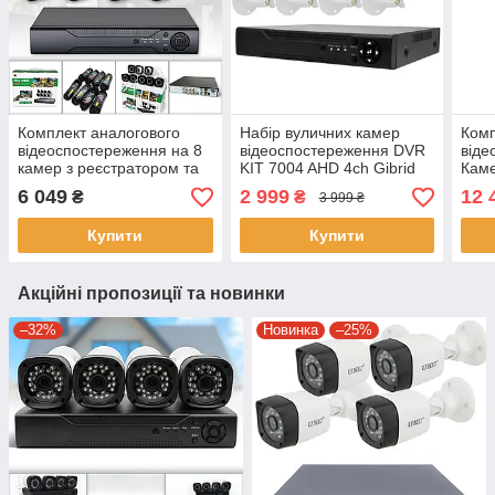
Комплект аналогового
Набір вуличних камер
Комп
відеоспостереження на 8
відеоспостереження DVR
віде
камер з реєстратором та
KIT 7004 AHD 4ch Gibrid
Каме
мишкою HX-A01X7L8-BT1
реєстратор та камера для
KIT 
6 049
2 999
12 
₴
₴
3 999 ₴
дому
Купити
Купити
Акційні пропозиції та новинки
–32%
Новинка
–25%