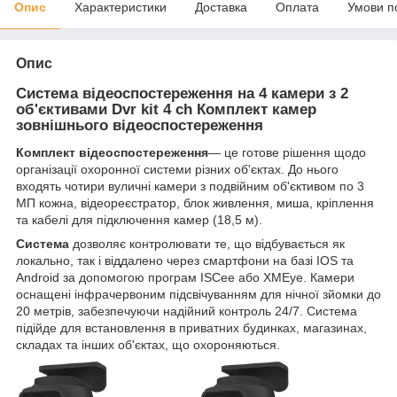
Опис
Характеристики
Доставка
Оплата
Умови п
Опис
Система відеоспостереження на 4 камери з 2
об'єктивами Dvr kit 4 ch Комплект камер
зовнішнього відеоспостереження
Комплект відеоспостереження
— це готове рішення щодо
організації охоронної системи різних об'єктах. До нього
входять чотири вуличні камери з подвійним об'єктивом по 3
МП кожна, відеореєстратор, блок живлення, миша, кріплення
та кабелі для підключення камер (18,5 м).
Система
дозволяє контролювати те, що відбувається як
локально, так і віддалено через смартфони на базі IOS та
Android за допомогою програм ISCee або XMEye. Камери
оснащені інфрачервоним підсвічуванням для нічної зйомки до
20 метрів, забезпечуючи надійний контроль 24/7. Система
підійде для встановлення в приватних будинках, магазинах,
складах та інших об'єктах, що охороняються.