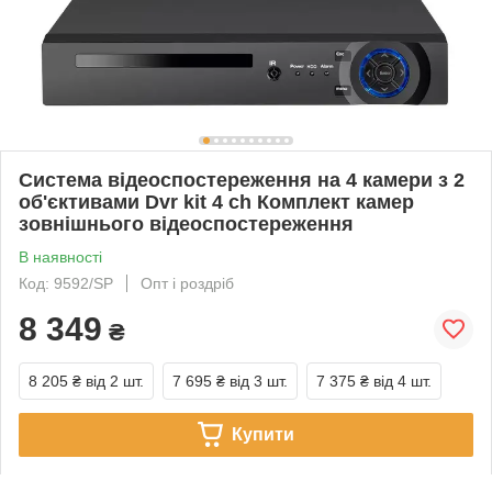
Система відеоспостереження на 4 камери з 2
об'єктивами Dvr kit 4 ch Комплект камер
зовнішнього відеоспостереження
В наявності
Код: 9592/SP
Опт і роздріб
8 349
₴
8 205 ₴
від 2 шт.
7 695 ₴
від 3 шт.
7 375 ₴
від 4 шт.
Купити