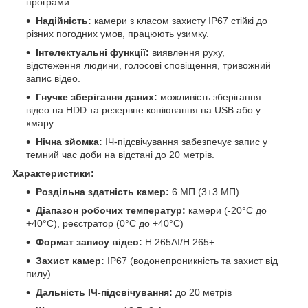
програми.
Надійність:
камери з класом захисту IP67 стійкі до
різних погодних умов, працюють узимку.
Інтелектуальні функції:
виявлення руху,
відстеження людини, голосові сповіщення, тривожний
запис відео.
Гнучке зберігання даних:
можливість зберігання
відео на HDD та резервне копіювання на USB або у
хмару.
Нічна зйомка:
ІЧ-підсвічування забезпечує запис у
темний час доби на відстані до 20 метрів.
Характеристики:
Роздільна здатність камер:
6 МП (3+3 МП)
Діапазон робочих температур:
камери (-20°С до
+40°С), реєстратор (0°С до +40°С)
Формат запису відео:
H.265AI/H.265+
Захист камер:
IP67 (водонепроникність та захист від
пилу)
Дальність ІЧ-підсвічування:
до 20 метрів