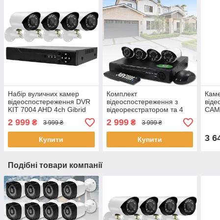
Набір вуличних камер
Комплект
Кам
відеоспостереження DVR
відеоспостереження з
віде
KIT 7004 AHD 4ch Gibrid
відеореєстратором та 4
CAM
реєстратор та камера для
камери 0.3Мп AHD
соня
2 999
2 999
₴
₴
3 999 ₴
3 999 ₴
дому
6145AHD-P4
коль
3 6
Купити
Купити
Подібні товари компанії