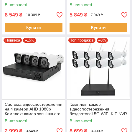
камер зовнішнього
реєстратором
В наявності
В наявності
відеоспостереження
8 549
5 849
₴
₴
10 309 ₴
7 049 ₴
Купити
Купити
Новинка
–15%
Топ продажів
–3%
Система відеоспостереження
Комплект камер
на 4 камери AHD 1080p
відеоспостереження
Комплект камер зовнішнього
бездротової 5G WIFI KIT NVR
відеоспостереження
набір з 8 камер
В наявності
В наявності
2 999
8 699
₴
₴
3 549 ₴
8 999 ₴