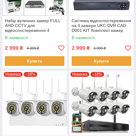
Набір вуличних камер FULL
Система відеоспостереження
AHD CCTV для
на 4 камери UKC DVR CAD
відеоспостереження 4
D001 KIT Комплект камер
камери 4 Мп
зовнішнього
В наявності
В наявності
відеоспостереження
2 999
2 999
₴
₴
4 399 ₴
3 999 ₴
Купити
Купити
Новинка
–18%
Новинка
–18%