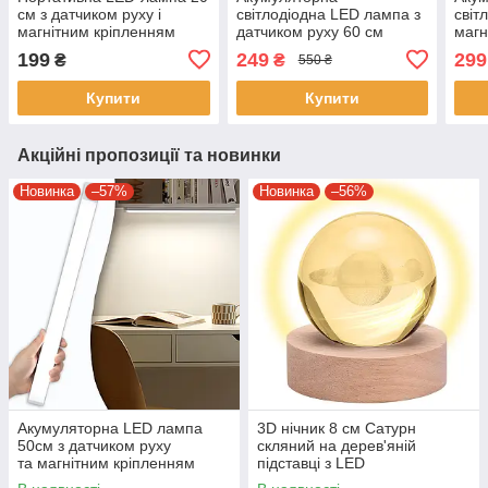
см з датчиком руху і
світлодіодна LED лампа з
світ
магнітним кріпленням
датчиком руху 60 см
магн
HYSS 200
Портативна лампа USB
см T
199
249
299
₴
₴
550 ₴
лам
Купити
Купити
Акційні пропозиції та новинки
Новинка
–57%
Новинка
–56%
Акумуляторна LED лампа
3D нічник 8 см Сатурн
50см з датчиком руху
скляний на дерев'яній
та магнітним кріпленням
підставці з LED
підсвічуванням USB