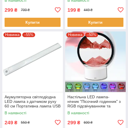
В наявності
В наявності
299
199
₴
₴
700 ₴
449 ₴
Купити
Купити
Новинка
–55%
Новинка
–50%
Акумуляторна світлодіодна
Настільна LED лампа-
LED лампа з датчиком руху
нічник "Пісочний годинник" з
60 см Портативна лампа USB
RGB підсвічуванням та
сенсорним керуванням
В наявності
В наявності
249
299
₴
₴
550 ₴
600 ₴