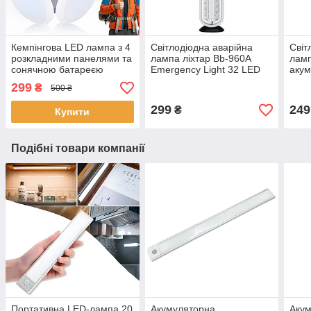
Кемпінгова LED лампа з 4
Світлодіодна аварійна
Світ
розкладними панелями та
лампа ліхтар Bb-960A
ламп
сонячною батареєю
Emergency Light 32 LED
акум
Bailong BL-2029-1
LED
299
₴
500 ₴
299
249
₴
Купити
Подібні товари компанії
Портативна LED-лампа 20
Акумуляторна
Аку