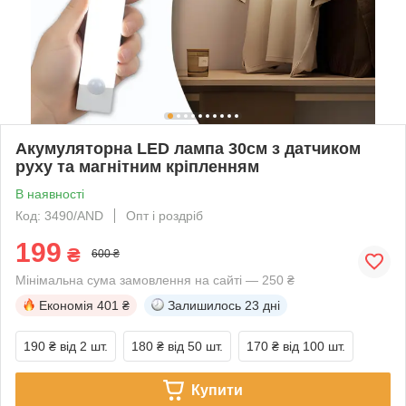
Акумуляторна LED лампа 30см з датчиком
руху та магнітним кріпленням
В наявності
Код: 3490/AND
Опт і роздріб
199
₴
600 ₴
Мінімальна сума замовлення на сайті — 250 ₴
Економія
401 ₴
Залишилось
23 дні
190 ₴
від 2 шт.
180 ₴
від 50 шт.
170 ₴
від 100 шт.
Купити