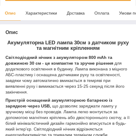
Опис
Характеристики
Доставка
Оплата
Умови п
Опис
Акумуляторна LED лампа 30см з датчиком руху
та магнітним кріпленням
Світлодіодний нічник з акумулятором 800 mAh та
довжиною 30 см - це компактне та зручне рішення
для
додаткового освітлення в будинку. Лампа виконана з міцного
АБС-пластику і оснащена датчиками руху та освітленості,
завдяки чому автоматично вмикається в темряві при
виявленні руху і вимикається через 15-25 секунд після його
закінчення.
Пристрій оснащений акумуляторною батареєю із
зарядкою через USB,
що дозволяє заряджати лампу у
зручному місці без проводів. Лампа легко монтується за
допомогою магнітних кріплень або двостороннього скотчу, а її
білий мінімалістичний дизайн гармонійно вписується в будь-
який інтер'єр. Світлодіодний нічник відрізняється
енергоефективністю та тривалим терміном служби.