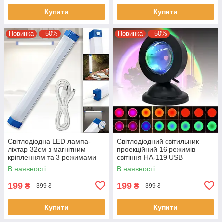
Купити
Купити
Новинка
–50%
Новинка
–50%
Світлодіодна LED лампа-
Світлодіодний світильник
ліхтар 32см з магнітним
проекційний 16 режимів
кріпленням та 3 режимами
світіння HA-119 USB
яскравості
Світильник з ефектом заходу
В наявності
В наявності
сонця
199
199
₴
₴
399 ₴
399 ₴
Купити
Купити