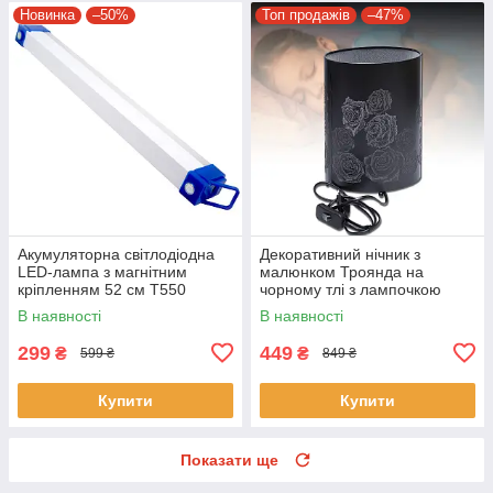
Новинка
–50%
Топ продажів
–47%
Акумуляторна світлодіодна
Декоративний нічник з
LED-лампа з магнітним
малюнком Троянда на
кріпленням 52 см T550
чорному тлі з лампочкою
Портативна USB лампа
LED50 T8010 Чорний
В наявності
В наявності
299
449
₴
₴
599 ₴
849 ₴
Купити
Купити
Показати ще