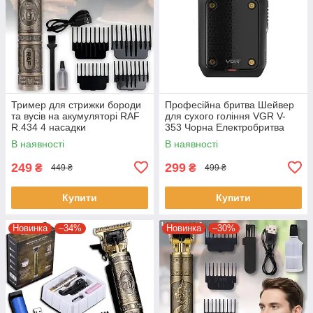
Тример для стрижки бороди
Професійна бритва Шейвер
та вусів на акумуляторі RAF
для сухого гоління VGR V-
R.434 4 насадки
353 Чорна Електробритва
портативна чоловіча
В наявності
В наявності
249
299
₴
₴
449 ₴
499 ₴
Купити
Купити
Новинка
–34%
Новинка
–30%