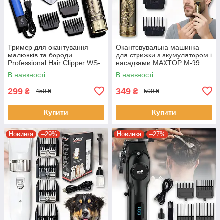
Тример для окантування
Окантовувальна машинка
малюнків та бороди
для стрижки з акумулятором і
Professional Hair Clipper WS-
насадками MAXTOP M-99
T99 Машинка для стрижки
В наявності
В наявності
волосся
299
349
₴
₴
450 ₴
500 ₴
Купити
Купити
Новинка
–29%
Новинка
–27%