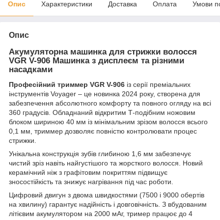
Опис
Характеристики
Доставка
Оплата
Умови п
Опис
Акумуляторна машинка для стрижки волосся
VGR V-906 Машинка з дисплеєм та різними
насадками
Професійний триммер VGR V-906
із серії преміальних
інструментів Voyager – це новинка 2024 року, створена для
забезпечення абсолютного комфорту та повного огляду на всі
360 градусів. Обладнаний відкритим Т-подібним ножовим
блоком шириною 40 мм із мінімальним зрізом волосся всього
0,1 мм, триммер дозволяє повністю контролювати процес
стрижки.
Унікальна конструкція зубів глибиною 1,6 мм забезпечує
чистий зріз навіть найгустішого та жорсткого волосся. Новий
керамічний ніж з графітовим покриттям підвищує
зносостійкість та знижує нагрівання під час роботи.
Цифровий двигун з двома швидкостями (7500 і 9000 обертів
на хвилину) гарантує надійність і довговічність. З вбудованим
літієвим акумулятором на 2000 мАг, тример працює до 4