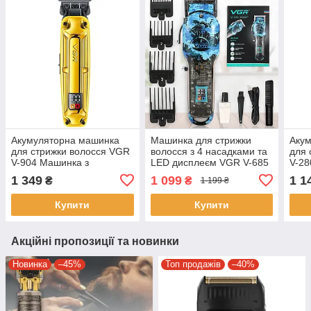
Акумуляторна машинка
Машинка для стрижки
Аку
для стрижки волосся VGR
волосся з 4 насадками та
для 
V-904 Машинка з
LED дисплеєм VGR V-685
V-28
дисплеєм та різними
дисп
1 349
1 099
1 1
₴
₴
1 199 ₴
насадками
нас
Купити
Купити
Акційні пропозиції та новинки
Новинка
–45%
Топ продажів
–40%