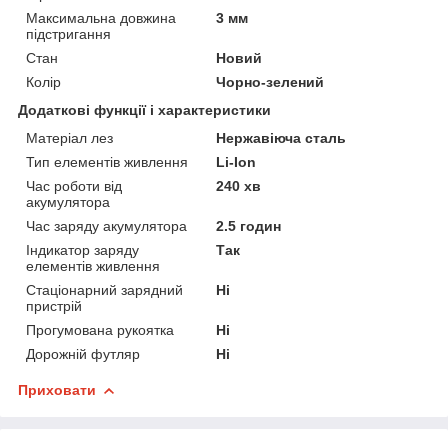
Максимальна довжина
3 мм
підстригання
Стан
Новий
Колір
Чорно-зелений
Додаткові функції і характеристики
Матеріал лез
Нержавіюча сталь
Тип елементів живлення
Li-Ion
Час роботи від
240 хв
акумулятора
Час заряду акумулятора
2.5 годин
Індикатор заряду
Так
елементів живлення
Стаціонарний зарядний
Ні
пристрій
Прогумована рукоятка
Ні
Дорожній футляр
Ні
Приховати