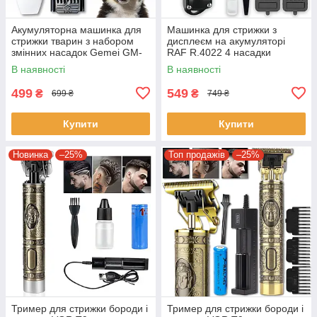
Акумуляторна машинка для
Машинка для стрижки з
стрижки тварин з набором
дисплеєм на акумуляторі
змінних насадок Gemei GM-
RAF R.4022 4 насадки
634
В наявності
В наявності
499
549
₴
₴
699 ₴
749 ₴
Купити
Купити
Новинка
–25%
Топ продажів
–25%
Тример для стрижки бороди і
Тример для стрижки бороди і