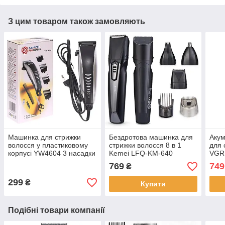
З цим товаром також замовляють
Машинка для стрижки
Бездротова машинка для
Аку
волосся у пластиковому
стрижки волосся 8 в 1
для 
корпусі YW4604 3 насадки
Kemei LFQ-KM-640
VGR 
Тример для обличчя
Акумуляторна машинка
акум
769
749
₴
машинка для стрижки
для стрижки
дисп
299
₴
Купити
Подібні товари компанії