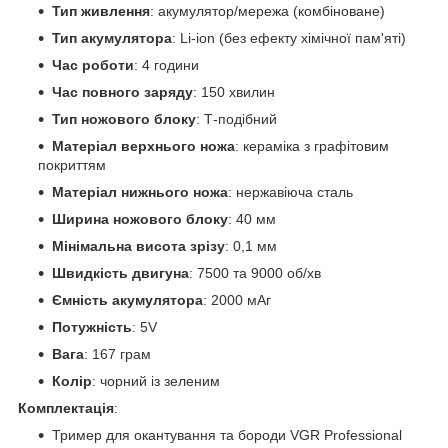
Тип живлення
: акумулятор/мережа (комбіноване)
Тип акумулятора
: Li-ion (без ефекту хімічної пам'яті)
Час роботи
: 4 години
Час повного заряду
: 150 хвилин
Тип ножового блоку
: Т-подібний
Матеріал верхнього ножа
: кераміка з графітовим
покриттям
Матеріал нижнього ножа
: нержавіюча сталь
Ширина ножового блоку
: 40 мм
Мінімальна висота зрізу
: 0,1 мм
Швидкість двигуна
: 7500 та 9000 об/хв
Ємність акумулятора
: 2000 мАг
Потужність
: 5V
Вага
: 167 грам
Колір
: чорний із зеленим
Комплектація
:
Тример для окантування та бороди VGR Professional