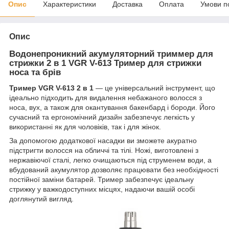
Опис
Характеристики
Доставка
Оплата
Умови п
Опис
Водонепроникний акумуляторний триммер для
стрижки 2 в 1 VGR V-613 Тример для стрижки
носа та брів
Тример VGR V-613 2 в 1
— це універсальний інструмент, що
ідеально підходить для видалення небажаного волосся з
носа, вух, а також для окантування бакенбард і бороди. Його
сучасний та ергономічний дизайн забезпечує легкість у
використанні як для чоловіків, так і для жінок.
За допомогою додаткової насадки ви зможете акуратно
підстригти волосся на обличчі та тілі. Ножі, виготовлені з
нержавіючої сталі, легко очищаються під струменем води, а
вбудований акумулятор дозволяє працювати без необхідності
постійної заміни батарей. Тример забезпечує ідеальну
стрижку у важкодоступних місцях, надаючи вашій особі
доглянутий вигляд.