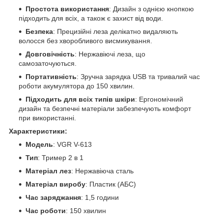
Простота використання
: Дизайн з однією кнопкою
підходить для всіх, а також є захист від води.
Безпека
: Прецизійні леза делікатно видаляють
волосся без хворобливого висмикування.
Довговічність
: Нержавіючі леза, що
самозаточуються.
Портативність
: Зручна зарядка USB та тривалий час
роботи акумулятора до 150 хвилин.
Підходить для всіх типів шкіри
: Ергономічний
дизайн та безпечні матеріали забезпечують комфорт
при використанні.
Характеристики:
Модель
: VGR V-613
Тип
: Тример 2 в 1
Матеріал лез
: Нержавіюча сталь
Матеріал виробу
: Пластик (АБС)
Час заряджання
: 1,5 години
Час роботи
: 150 хвилин