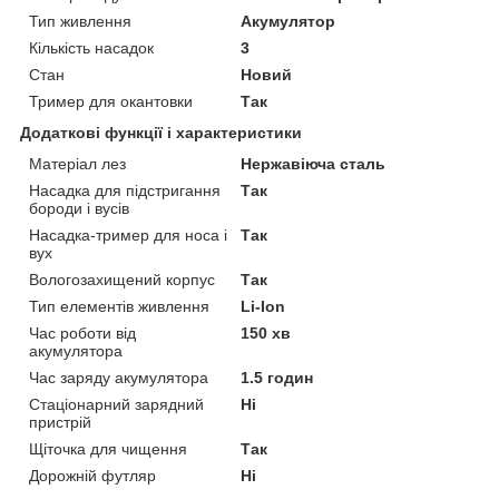
Тип живлення
Акумулятор
Кількість насадок
3
Стан
Новий
Тример для окантовки
Так
Додаткові функції і характеристики
Матеріал лез
Нержавіюча сталь
Насадка для підстригання
Так
бороди і вусів
Насадка-тример для носа і
Так
вух
Вологозахищений корпус
Так
Тип елементів живлення
Li-Ion
Час роботи від
150 хв
акумулятора
Час заряду акумулятора
1.5 годин
Стаціонарний зарядний
Ні
пристрій
Щіточка для чищення
Так
Дорожній футляр
Ні