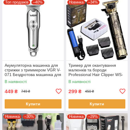
Топ продажів
–40%
Новинка
–34%
Акумуляторна машинка для
Тример для окантування
стрижки з триммером VGR V-
малюнків та бороди
071 Бездротова машинка для
Professional Hair Clipper WS-
стрижки волосся
T99 Машинка для стрижки
В наявності
В наявності
волосся
449
299
₴
₴
749 ₴
450 ₴
Купити
Купити
Новинка
–30%
Новинка
–29%