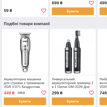
батарейках
насадками Geemy GM-
699
499
₴
550
59
₴
Купити
Подібні товари компанії
Акумуляторна машинка
Універсальний
Набі
для стрижки з триммером
акумуляторний триммер 2
воло
VGR V-071 Бездротова
в 1 Gemei GM-3109 Для
VGR 
машинка для стрижки
видалення волосся в носі
для 
449
299
749
₴
₴
749 ₴
волосся
та стрижки брів
нос
Купити
Купити