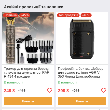
Акційні пропозиції та новинки
Новинка
–45%
Топ продажів
–40%
Тример для стрижки бороди
Професійна бритва Шейвер
та вусів на акумуляторі RAF
для сухого гоління VGR V-
R.434 4 насадки
353 Чорна Електробритва
портативна чоловіча
В наявності
В наявності
249
299
₴
₴
449 ₴
499 ₴
Купити
Купити