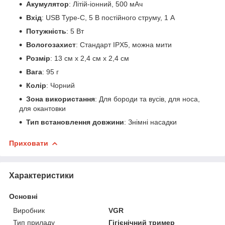
Акумулятор
: Літій-іонний, 500 мАч
Вхід
: USB Type-C, 5 В постійного струму, 1 А
Потужність
: 5 Вт
Вологозахист
: Стандарт IPX5, можна мити
Розмір
: 13 см x 2,4 см x 2,4 см
Вага
: 95 г
Колір
: Чорний
Зона використання
: Для бороди та вусів, для носа,
для окантовки
Тип встановлення довжини
: Знімні насадки
Приховати
Характеристики
Основні
Виробник
VGR
Тип приладу
Гігієнічний тример