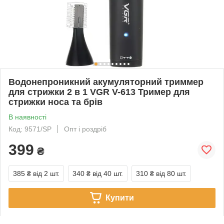
Водонепроникний акумуляторний триммер
для стрижки 2 в 1 VGR V-613 Тример для
стрижки носа та брів
В наявності
Код: 9571/SP
Опт і роздріб
399
₴
385 ₴
від 2 шт.
340 ₴
від 40 шт.
310 ₴
від 80 шт.
Купити