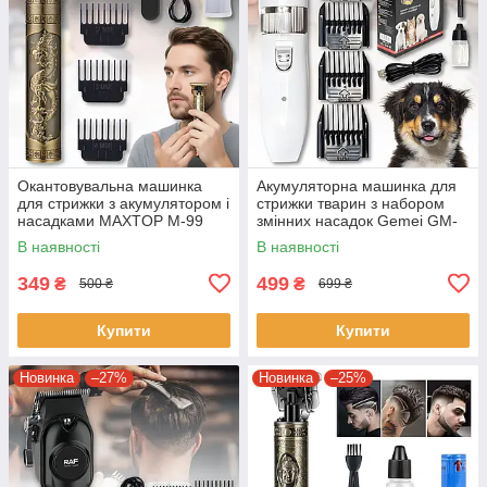
Окантовувальна машинка
Акумуляторна машинка для
для стрижки з акумулятором і
стрижки тварин з набором
насадками MAXTOP M-99
змінних насадок Gemei GM-
634
В наявності
В наявності
349
499
₴
₴
500 ₴
699 ₴
Купити
Купити
Новинка
–27%
Новинка
–25%