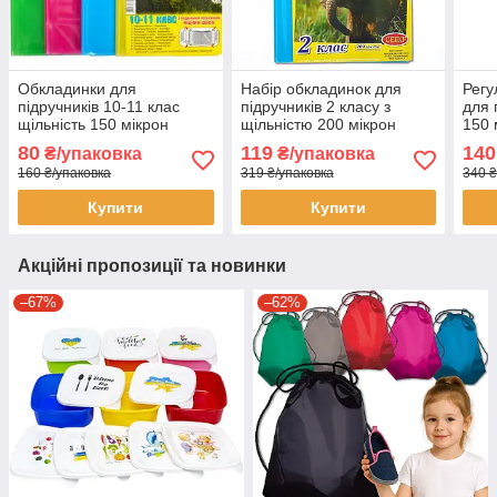
Обкладинки для
Набір обкладинок для
Регу
підручників 10-11 клас
підручників 2 класу з
для 
щільність 150 мікрон
щільністю 200 мікрон
150 
регульована в упаковці 9
Упаковка 5 шт.
80
119
140
₴/упаковка
₴/упаковка
обкладинок
160 ₴/упаковка
319 ₴/упаковка
340 ₴
Купити
Купити
Акційні пропозиції та новинки
–67%
–62%