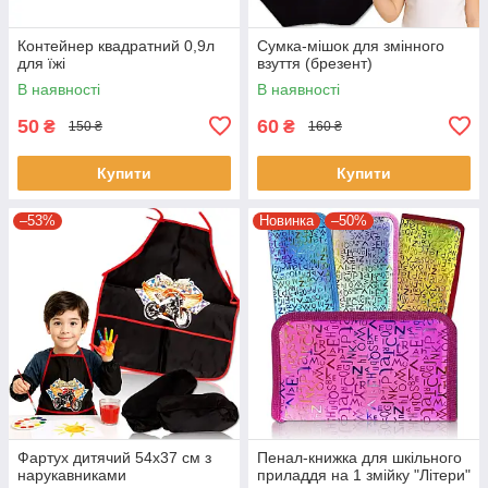
Контейнер квадратний 0,9л
Сумка-мішок для змінного
для їжі
взуття (брезент)
В наявності
В наявності
50
60
₴
₴
150 ₴
160 ₴
Купити
Купити
–53%
Новинка
–50%
Фартух дитячий 54х37 см з
Пенал-книжка для шкільного
нарукавниками
приладдя на 1 змійку "Літери"