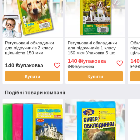
Регульовані обкладинки
Регульовані обкладинки
Обкл
для підручників 2 класу
для підручників 1 класу
підр
щільністю 150 мкм
150 мкм Упаковка 5 шт.
щіль
Упаковка 5 шт.
регу
140
140
₴/упаковка
обкл
140
₴/упаковка
340 ₴/упаковка
340 ₴
Купити
Купити
Подібні товари компанії