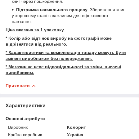
книг через пошкодження.
Підтримка навчального процесу
: Збереження книг
у хорошому стані є важливим для ефективного
навчання.
Ціна вказана за 1 упаковку.
* Колір або відтінок виробу на фотографії може
відрізнятися від реального.
* Характеристики та комплектація товару можуть бути
змінені виробником без попередження.
* Магазин не несе відповідальності за зміни, внесені
виробником.
Приховати
Характеристики
Основні атрибути
Виробник
Колорит
Країна виробник
Україна