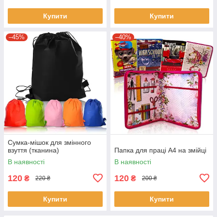
Купити
Купити
–45%
–40%
Сумка-мішок для змінного
взуття (тканина)
Папка для праці А4 на змійці
В наявності
В наявності
120
120
₴
₴
220 ₴
200 ₴
Купити
Купити