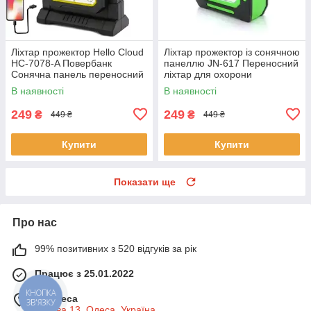
Ліхтар прожектор Hello Cloud
Ліхтар прожектор із сонячною
HC-7078-A Повербанк
панеллю JN-617 Переносний
Сонячна панель переносний
ліхтар для охорони
ліхтар для охорони
В наявності
В наявності
249
249
₴
₴
449 ₴
449 ₴
Купити
Купити
Показати ще
Про нас
99% позитивних з 520 відгуків за рік
Працює з 25.01.2022
м. Одеса
Базова 13, Одеса, Україна