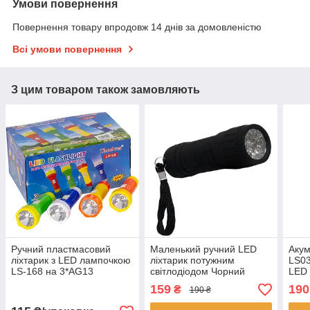
Умови повернення
Повернення товару впродовж 14 днів за домовленістю
Всі умови повернення
З цим товаром також замовляють
Ручний пластмасовий
Маленький ручний LED
Акум
ліхтарик з LED лампочкою
ліхтарик потужним
LS03
LS-168 на 3*AG13
світлодіодом Чорний
LED 
розміром 110*45*27 мм в
туристичний міні ліхтарик
та з
159
190
₴
190 ₴
упаковці 6 шт