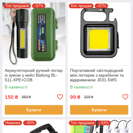
Топ продажів
–57%
Хит продаж
–57%
Акумуляторний ручний ліхтар
Портативний світлодіодний
із зумом у кейсі Bailong BL-
міні ліхтарик з карабіном та
511-XPE+COB
відкривачкою J031-5WS
Ліхтарик-брелок на ключі
В наявності
В наявності
150
99
₴
₴
350 ₴
229 ₴
Купити
Купити
Новинка
–55%
Топ продажів
–53%