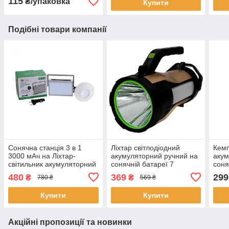
115
₴/упаковка
Купити
Подібні товари компанії
Сонячна станція 3 в 1
Ліхтар світлодіодний
Кемп
3000 мАч на Ліхтар-
акумуляторний ручний на
акум
світильник акумуляторний
сонячній батареї 7
соня
з PowerBank та лампочка
режимів роботи з
функ
480
369
299
₴
₴
780 ₴
569 ₴
YW-7728
функцією Power bank
8036
HEL-T96
Купити
Купити
Акційні пропозиції та новинки