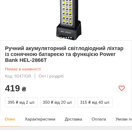
Ручний акумуляторний світлодіодний ліхтар
із сонячною батареєю та функцією Power
Bank HEL-2866T
Немає в наявності
Код: 9247/GR
Опт і роздріб
419
₴
395 ₴
від 2 шт.
350 ₴
від 20 шт.
315 ₴
від 40 шт.
Опис
Характеристики
Доставка
Оплата
Умови п