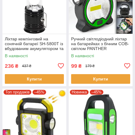
Ліхтар кемпінговий на
Ручний світлодіодний ліхтар
сонячній батареї SH-5800T із
на батарейках з бічним COB-
вбудованим акумулятором та
світлом PANTHER
функцією PowerBank
В наявності
В наявності
236
99
₴
₴
437 ₴
179 ₴
Купити
Купити
Топ продажів
–45%
Новинка
–45%