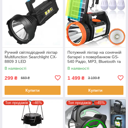
Ручний світлодіодний ліхтар
Потужний ліхтар на сонячній
Multifunction Searchlight CX-
батареї з повербанком GS-
8809 3 LED
540 Радіо, MP3, Bluetooth та
3 лампочки
В наявності
В наявності
299
1 499
₴
₴
669 ₴
3 199 ₴
Купити
Купити
Топ продажів
–46%
Топ продажів
–45%