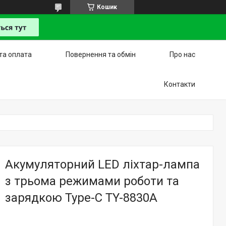
Кошик
та оплата
Повернення та обмін
Про нас
Контакти
Акумуляторний LED ліхтар-лампа
з трьома режимами роботи та
зарядкою Type-C TY-8830A