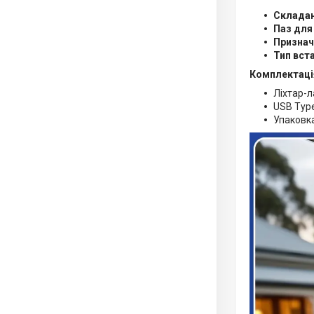
Складан
Паз для
Признач
Тип вст
Комплектаці
Ліхтар-
USB Typ
Упаковк