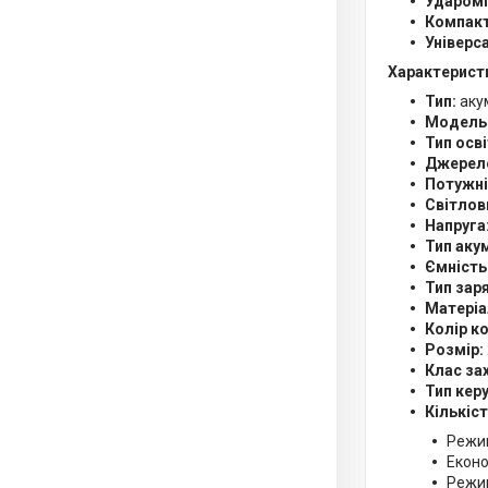
Ударомі
Компакт
Універс
Характерист
Тип:
акум
Модель
Тип осв
Джерело
Потужні
Світлови
Напруга
Тип аку
Ємність
Тип зар
Матеріа
Колір ко
Розмір:
Клас за
Тип кер
Кількіс
Режим
Екон
Режи