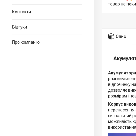
товар не пок
Контакти
Відгуки
Опис
Про компанію
Акумулят
Акумуляторни
разі вимкненн
відпочинку на
дозволяє вик
розмірам і не
Корпус викон
перенесення а
сигнальний р
можливість кр
використання