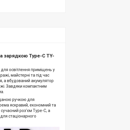
а зарядкою Type-C TY-
для освітлення приміщень у
ражі, майстерні та під час
ня, а вбудований акумулятор
ежі. Завдяки компактним
ма.
даною ручкою для
крема яскравий, економний та
сучасний роз'єм Type-C, а
і для стаціонарного