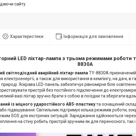
идаючи сайту.
Характеристики
Інформація для замовлення
орний LED ліхтар-лампа з трьома режимами роботи т
8830A
й світлодіодний аварійний ліхтар-лампа
TY-8830A призначений 
я електроенергії, а також для використання в кемпінгу, на дачі, в га
 природі. Яскрава LED-панель забезпечує рівномірне біле освітлен
ористовувати пристрій без постійного підключення до електромер
великій вазі ліхтар зручно брати з собою в поїздки та зберігати вдо
аний із міцного ударостійкого ABS-пластику
та оснащений скла
бо підвішування. Світильник підтримує кілька режимів роботи, зо
ежим SOS для екстрених ситуацій. Заряджання здійснюється через 
іплення на стіну робить пристрій зручним як для переносного, так 
.