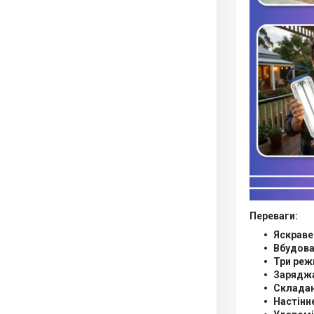
Переваги:
Яскраве
Вбудова
Три реж
Заряджа
Складан
Настінн