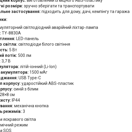
цний корпус:
виготовлений із міцного ABS-пластику
ні розміри:
зручно зберігати та транспортувати
альне застосування:
підходить для дому, дачі, кемпінгу та гаража
ики:
уляторний світлодіодний аварійний ліхтар-лампа
:
TY-8830A
ітлення:
LED-панель
 світла:
світлодіоди білого світіння
сть:
5 Вт
й потік:
500 лм
:
3,7 В
мулятора:
літій-іонний (Li-Ion)
 акумулятора:
1500 мАг
яджання:
USB Type-C
л корпусу:
ударостійкий ABS-пластик
рпусу:
синій з білим
28×8 см
хисту:
IP44
ування:
механічна кнопка
ть режимів:
3
 яскравого світла
омічний режим
м SOS