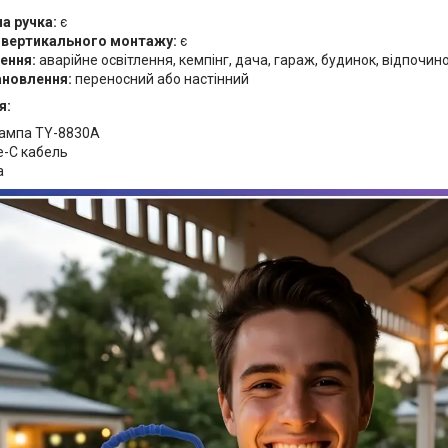
а ручка:
є
 вертикального монтажу:
є
ення:
аварійне освітлення, кемпінг, дача, гараж, будинок, відпочин
ановлення:
переносний або настінний
я:
лампа TY-8830A
e-C кабель
а