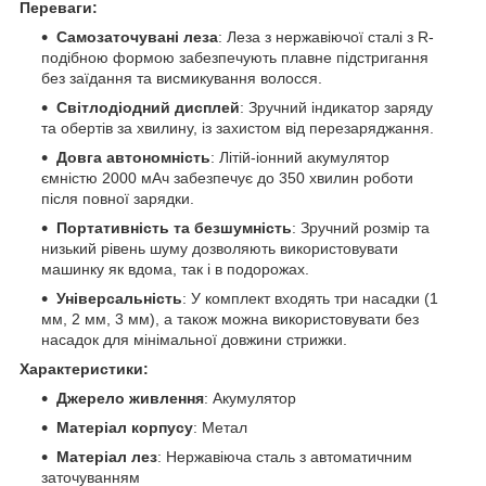
Переваги:
Самозаточувані леза
: Леза з нержавіючої сталі з R-
подібною формою забезпечують плавне підстригання
без заїдання та висмикування волосся.
Світлодіодний дисплей
: Зручний індикатор заряду
та обертів за хвилину, із захистом від перезаряджання.
Довга автономність
: Літій-іонний акумулятор
ємністю 2000 мАч забезпечує до 350 хвилин роботи
після повної зарядки.
Портативність та безшумність
: Зручний розмір та
низький рівень шуму дозволяють використовувати
машинку як вдома, так і в подорожах.
Універсальність
: У комплект входять три насадки (1
мм, 2 мм, 3 мм), а також можна використовувати без
насадок для мінімальної довжини стрижки.
Характеристики:
Джерело живлення
: Акумулятор
Матеріал корпусу
: Метал
Матеріал лез
: Нержавіюча сталь з автоматичним
заточуванням