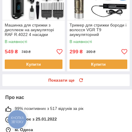
Машинка для стрижки з
Тример для стрижки бороди і
дисплеєм на акумуляторі
волосся VGR T9
RAF R.4022 4 насадки
акумуляторний
В наявності
В наявності
549
299
₴
₴
749 ₴
399 ₴
Купити
Купити
Показати ще
Про нас
99% позитивних з 517 відгуків за рік
Працює з 25.01.2022
КНОПКА
ЗВ'ЯЗКУ
м. Одеса