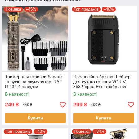
Новинка
–45%
Топ продажів
–40%
Тример для стрижки бороди
Професійна бритва Шейвер
та вусів на акумуляторі RAF
для сухого гоління VGR V-
R.434 4 насадки
353 Чорна Електробритва
портативна чоловіча
В наявності
В наявності
249
299
₴
₴
449 ₴
499 ₴
Купити
Купити
Топ продажів
–40%
Новинка
–34%