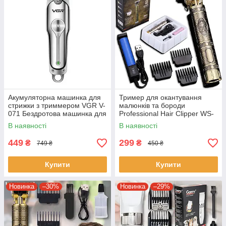
Акумуляторна машинка для
Тример для окантування
стрижки з триммером VGR V-
малюнків та бороди
071 Бездротова машинка для
Professional Hair Clipper WS-
стрижки волосся
T99 Машинка для стрижки
В наявності
В наявності
волосся
449
299
₴
₴
749 ₴
450 ₴
Купити
Купити
Новинка
–30%
Новинка
–29%