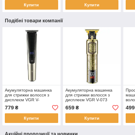
бор
Купити
Купити
Подібні товари компанії
Акумуляторна машинка
Акумуляторна машинка
Проф
для стрижки волосся з
для стрижки волосся з
маши
дисплеєм VGR V-
дисплеєм VGR V-073
воло
178 Тример для стрижки
Тример для стрижки
Трим
779
659
499
₴
₴
бороди та вусів
бороди та вусів
боро
Купити
Купити
Акційні пропозиції та новинки