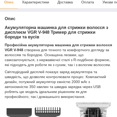
Опис
Характеристики
Доставка
Оплата
Умови п
Опис
Акумуляторна машинка для стрижки волосся з
дисплеєм VGR V-948 Тример для стрижки
бороди та вусів
Професійна акумуляторна машинка для стрижки волосся
VGR V-948
створена для точного та комфортного догляду за
волоссям та бородою. Оснащена лезами, що
самозаточуються, з нержавіючої сталі з R-подібною формою,
які підходять для роботи як з сухим, так і з вологим волоссям.
Світлодіодний дисплей показує заряд акумулятора та
швидкість, що дозволяє контролювати процес. Компактний
дизайн, потужний акумулятор ємністю 2000 мАг з
автономністю 350 хвилин та швидка зарядка через USB
роблять цю модель ідеальним рішенням як для
професійного, так і домашнього використання.