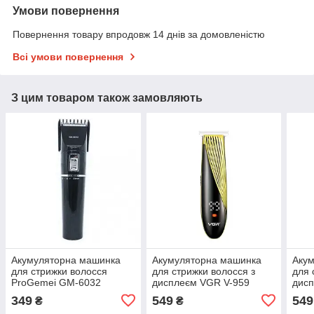
Умови повернення
Повернення товару впродовж 14 днів за домовленістю
Всі умови повернення
З цим товаром також замовляють
Акумуляторна машинка
Акумуляторна машинка
Аку
для стрижки волосся
для стрижки волосся з
для 
ProGemei GM-6032
дисплеєм VGR V-959
дис
Тример для стрижки та
Машинка для стрижки та
672
349
549
549
₴
₴
окантування бороди
окантування бороди
стри