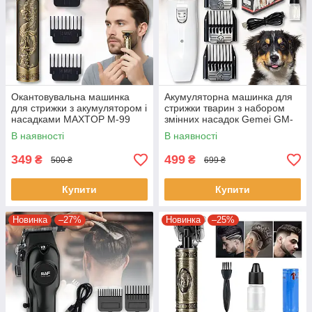
Окантовувальна машинка
Акумуляторна машинка для
для стрижки з акумулятором і
стрижки тварин з набором
насадками MAXTOP M-99
змінних насадок Gemei GM-
634
В наявності
В наявності
349
499
₴
₴
500 ₴
699 ₴
Купити
Купити
Новинка
–27%
Новинка
–25%