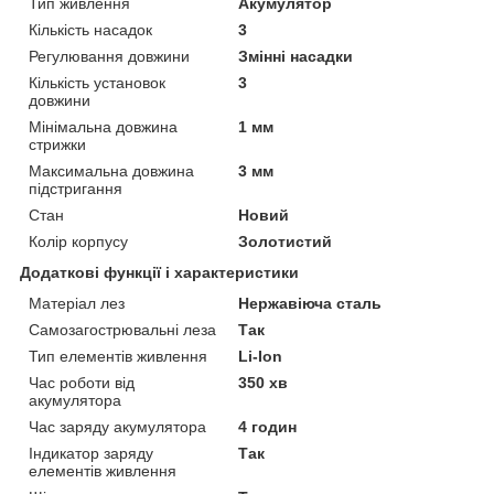
Тип живлення
Акумулятор
Кількість насадок
3
Регулювання довжини
Змінні насадки
Кількість установок
3
довжини
Мінімальна довжина
1 мм
стрижки
Максимальна довжина
3 мм
підстригання
Стан
Новий
Колір корпусу
Золотистий
Додаткові функції і характеристики
Матеріал лез
Нержавіюча сталь
Самозагострювальні леза
Так
Тип елементів живлення
Li-Ion
Час роботи від
350 хв
акумулятора
Час заряду акумулятора
4 годин
Індикатор заряду
Так
елементів живлення